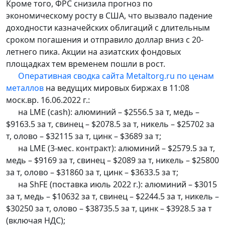
Кроме того, ФРС снизила прогноз по
экономическому росту в США, что вызвало падение
доходности казначейских облигаций с длительным
сроком погашения и отправило доллар вниз с 20-
летнего пика. Акции на азиатских фондовых
площадках тем временем пошли в рост.
Оперативная сводка сайта Metaltorg.ru по ценам
металлов
на ведущих мировых биржах в 11:08
моск.вр. 16.06.2022 г.:
на LME (cash): алюминий – $2556.5 за т, медь –
$9163.5 за т, свинец – $2078.5 за т, никель – $25702 за
т, олово – $32115 за т, цинк – $3689 за т;
на LME (3-мес. контракт): алюминий – $2579.5 за т,
медь – $9169 за т, свинец – $2089 за т, никель – $25800
за т, олово – $31860 за т, цинк – $3633.5 за т;
на ShFE (поставка июль 2022 г.): алюминий – $3015
за т, медь – $10632 за т, свинец – $2244.5 за т, никель –
$30250 за т, олово – $38735.5 за т, цинк – $3928.5 за т
(включая НДС);