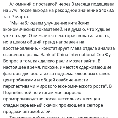
Алюминий с поставкой через 3 месяца подешевел
на 37%, после выхода на рекордное значение $4073,5
за т 7 марта.
"Мы наблюдаем улучшение китайских
экономических показателей, и я думаю, что худшее
уже позади. Отмечается некоторая волатильность,
но в целом общий тренд направлен на
восстановление, - констатирует глава отдела анализа
сырьевого рынка Bank of China International Сяо Фу. -
Вопрос в том, как далеко ралли может зайти. В
настоящее время, похоже, имеются сдерживающие
факторы для роста из-за подъема ключевых ставок
центробанками и общей озабоченности
перспективами мирового экономического роста". В
Поднебесной по итогам мая выросло
промпроизводство после нескольких месяцев
спада,и серьезный скачок произошел в секторе
продажи автомобилей.
Трехмесячный контракт на медь подорожал на