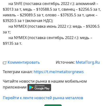
на ShFE (поставка сентябрь 2022 г.): алюминий –
$3013 за т, медь – $10588.5 за т, свинец – $2256.5 за т,
никель – $29089.5 за т, олово – $37635.5 за т, цинк –
$3920.5 за т (включая НДС);
на NYMEX (поставка июнь 2022 г.): медь – $9206.5
за т;
на NYMEX (поставка сентябрь 2022 г.): медь –
$9135 за т.
Комментировать
Источник:
MetalTorg.Ru
Телеграм канал:
https://t.me/metaltorgnews
Читайте новости рынка в нашем мобильном
приложении
Перейти к ленте новостей рынка металлов