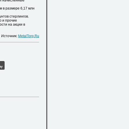
 и начисленные
 в размере 6,17 млн
нтов стерлингов.
р и прочие
сти на акции в
Источник:
MetalTorg.Ru