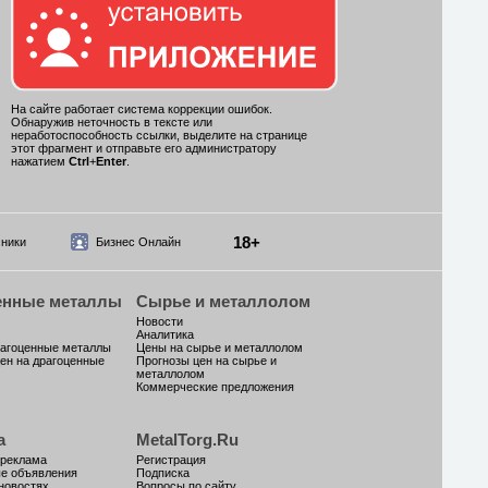
На сайте работает система коррекции ошибок.
Обнаружив неточность в тексте или
неработоспособность ссылки, выделите на странице
этот фрагмент и отправьте его администратору
нажатием
Ctrl
+
Enter
.
18+
ники
Бизнес Онлайн
енные металлы
Сырье и металлолом
Новости
Аналитика
рагоценные металлы
Цены на сырье и металлолом
ен на драгоценные
Прогнозы цен на сырье и
металлолом
Коммерческие предложения
а
MetalTorg.Ru
 реклама
Регистрация
ые объявления
Подписка
новостях
Вопросы по сайту