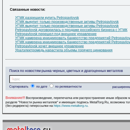
Cвязанные новости:
УГМК разрешили купить Petropavlovsk
УГМК выкупит только производственные активы Petropavlovsk
УГМК выкупит только производственные активы Petropavlovsk
Petropavlovsk договорилась о продаже российского бизнеса с УГМК
Petropavlovsk перешел под внешнее управление
УГМК намерена инициировать банкротство предприятий Petropavlo
УГМК намерена инициировать банкротство предприятий Petropavlo
Petropavlovsk хочет внешнее управление
Уралэлектромедь нарастила объемы горячего цинкования
Поиск по новостям рынка черных, цветных и драгоценных металлов
Сортировать
по дате
по релевантности
расширенн
Внимание!!!
Воспроизведение, перепечатка или распространение иным образом 
разделе "Новости рынка металлов" и имеющих подпись MetalTorg.Ru, возможна то
(без редиректа) гиперссылки на
https://www.metaltorg.ru
.