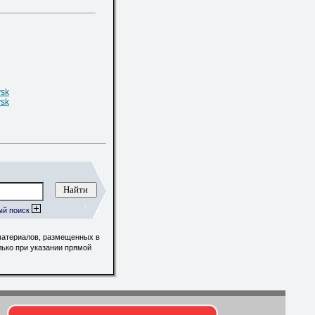
vsk
vsk
ый поиск
материалов, размещенных в
лько при указании прямой