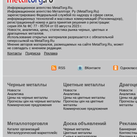
Информационное агентство MetalTorg.Ru
.
Информационное агентство Металлторг. Ру (MetalTorg.Ru)
зарегистрировано Федеральной службой по надзору в сфере связи,
информационных технологий и массовых коммуникаций (Роскомнадзор),
регистрационный номер и дата принятия решения о регистрации:
серия ИА № ФС 77 - 85704 от 03 августа 2023 г.
Новости, аналитика, цены, статистика рынка черных, цветных и
драгоценных металлов.
Использование открытых материалов разрешается с обязательной
гиперссылкой на MetalTorg.Ru
Мнение авторов материалов, размещаемых на сайте MetalTorg.Ru, может
не совпадать с мнением редакции.
Контакты
Подписка
Реклама
RSS
ВКонтакте
Однокласс
Черные металлы
Цветные металлы
Драгоц
Новости
Новости
Новости
Аналитика
Аналитика
Аналитика
Цены на черные металлы
Цены на цветные металлы
Цены на д
Прогнозы цен на черные металлы
Прогнозы цен на цветные
Прогнозы ц
Коммерческие предложения
металлы
металлы
Коммерческие предложения
Металлоторговля
Доска объявлений
Реклам
Каталог организаций
Черные металлы
Баннерная
Металлургический маркетплейс
Цветные металлы
Контекстн
Сырье и металлолом
Реклама в 