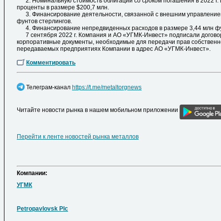
2. Номинальную стоимость облигаций со сроком погашения в 2022 г.
проценты в размере $200,7 млн.
3. Финансирование деятельности, связанной с внешним управлением
фунтов стерлингов.
4. Финансирование непредвиденных расходов в размере 3,44 млн фу
7 сентября 2022 г. Компания и АО «УГМК-Инвест» подписали догово
корпоративные документы, необходимые для передачи прав собственно
передаваемых предприятиях Компании в адрес АО «УГМК-Инвест».
Комментировать
Телеграм-канал
https://t.me/metaltorgnews
Читайте новости рынка в нашем мобильном приложении
Перейти к ленте новостей рынка металлов
Компании:
УГМК
Petropavlovsk Plc