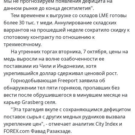
Мы не прогнозируем появления дефицита на
данном рынке до конца десятилетия".
Тем временем к выгрузке со складов LME готовы
более 30 тыс. т меди. Аннулирование складских
варрантов на прошедшей неделе сократило скидку к
спотовому контракту по отношению к
трехмесячному.
На утренних торгах вторника, 7 октября, цены на
медь выросли на волне озабоченности ее
поставками из Чили и Индонезии, хотя
укрепившийся доллар сдерживал ценовой рост.
Горнодобывающая Freeport заявила об
обнаружении тел пяти горняков, пропавших без
вести после обрушившегося в минувшем месяце на
карьер Grasberg селя.
"Эта трагедия вкупе с сохраняющимся дефицитом
поставок сырья с других медных рудников вызвала
укрепление цен", - отмечает аналитик City Index и
FOREX.com Фавад Разакзаде.