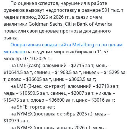
По оценке экспертов, нарушения в работе
рудников вызовут недопоставку в размере 591 тыс. т
меди в период 2025 и 2026 гг., в связи с чем
аналитики Goldman Sachs, Citi и Bank of America
повысили свои ценовые прогнозы для данного
рынка.
Оперативная сводка сайта Metaltorg.ru по ценам
металлов
на ведущих мировых биржах в 11:57
моск.вр. 07.10.2025 г.:
на LME (cash): алюминий – $2715 за т, медь –
$10644.5 за т, свинец – $1968.5 за т, никель – $15295 за
т, олово – $36605 за т, цинк – $3063.5 за т;
на LME (3-мес. контракт): алюминий – $2719 за т,
медь – $10690.5 за т, свинец – $2007 за т, никель –
$15475 за т, олово – $36600 за т, цинк – $3016 за т;
на ShFE: торгов нет;
на NYMEX (поставка октябрь 2025 г.): медь –
$10979 за т;
на NYMEX (поставка январь 2026 г.): медь –