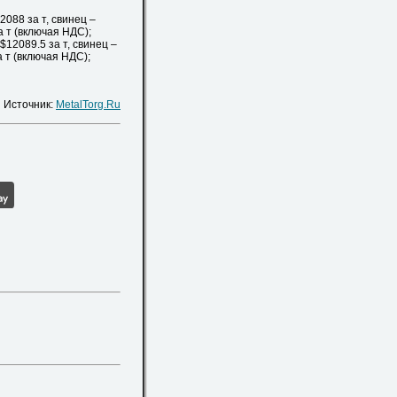
088 за т, свинец –
за т (включая НДС);
12089.5 за т, свинец –
а т (включая НДС);
Источник:
MetalTorg.Ru