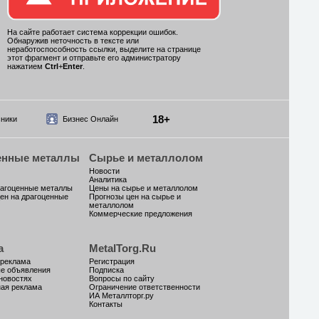
На сайте работает система коррекции ошибок.
Обнаружив неточность в тексте или
неработоспособность ссылки, выделите на странице
этот фрагмент и отправьте его администратору
нажатием
Ctrl
+
Enter
.
18+
ники
Бизнес Онлайн
енные металлы
Сырье и металлолом
Новости
Аналитика
рагоценные металлы
Цены на сырье и металлолом
ен на драгоценные
Прогнозы цен на сырье и
металлолом
Коммерческие предложения
а
MetalTorg.Ru
 реклама
Регистрация
ые объявления
Подписка
новостях
Вопросы по сайту
ая реклама
Ограничение ответственности
ИА Металлторг.ру
Контакты