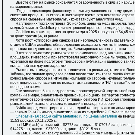
Вместе с тем на рынке сохраняется озабоченность в связи с наруше
на мировом рынке.
"Ряд определяющих финансовую политику чиновников предупредили
снижения процентных ставок в настоящее время, что негативно отрази
спроса на сырьевые материалы", - констатируют аналитики ANZ.
На утренних торгах четверга, 20 ноября, цены на медь выросли, посл
медный комитет Cochilco увеличил ценовой прогноз по меди до рекорд
Cochilco выложил прогноз по цене меди в 2025 г. на уровне $4,45 за фун
за фунт против $4,30 ранее.
Хотя рост котировок цен сдерживает неопределенность касательно
ставке в США в декабре, обнародование дохода за отчетный период ко
превысил ожидания аналитиков, стабилизировало мировые рынки.
В четверг азиатские рынки охватило оживление, подняв акции комп
площадках. Инвесторы приветствовали рекордную прибыль Nvidia, в то
укрепился на фоне подготовки трейдеров к публикации данных о занят
вызванной шатдауном задержки.
Рынки с высоким уровнем технологического развития, такие как Япо
Тайвань, возглавили фондовое ралли после того, как глава Nvidia Джен
колоссальном спросе на ИИ-чипы компании со стороны крупных "облач
проигнорировал опасения по поводу так называемого "ИИ-пузыря", о ко
последнее время.
Эти заявления были подкреплены прогнозируемой квартальной выру
компании в мире, значительно превысившей оценки экспертов Уолл-стр
некоторую озабоченность перспективами сектора ИИ, которая спровоц
рынках акций технологических компаний в последние сессии.
Nvidia «продемонстрировала очередной мастер-класс по доминиров
— заявил Тони Сикамор, аналитик рынка из сиднейской IG Wealth Mana
Оперативная сводка сайта Metaltorg.ru по ценам металлов
на ведущи
11:53 моск.вр. 20.11.2025 г.:
на LME (cash): алюминий – $2773 за т, медь – $10707.5 за т, свинец – 
$14275 за т, олово – $37000 за т, цинк – $3121.5 за т;
на LME (3-мес. контракт): алюминий – $2802.5 за т, медь – $10734 за т