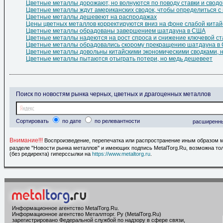
Цветные металлы дорожают, но волнуются по поводу ставки и сводо
Цветные металлы ждут американских сводок, чтобы определиться с
Цветные металлы дешевеют на распродажах
Цены цветных металлов корректируются вниз на фоне слабой китай
Цветные металлы обрадованы завершением шатдауна в США
Цветные металлы надеются на рост спроса и снижение ключевой ст
Цветные металлы обрадовались скорому прекращению шатдауна в
Цветные металлы довольны китайскими экономическими сводками, н
Цветные металлы пытаются отыграть потери, но медь дешевеет
Поиск по новостям рынка черных, цветных и драгоценных металлов
Сортировать
по дате
по релевантности
расширенн
Внимание!!!
Воспроизведение, перепечатка или распространение иным образом 
разделе "Новости рынка металлов" и имеющих подпись MetalTorg.Ru, возможна то
(без редиректа) гиперссылки на
https://www.metaltorg.ru
.
Информационное агентство MetalTorg.Ru
.
Информационное агентство Металлторг. Ру (MetalTorg.Ru)
зарегистрировано Федеральной службой по надзору в сфере связи,