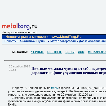
Новости рынка металлов - www.MetalTorg.Ru
Новости
Аналитика и цены
Металлоторговля
Доска объявлений
МЕТАЛЛЫ:
ЧЕРНЫЕ
ЦВЕТНЫЕ
ЦЕНЫ
ЛОМ
МЕТАЛЛОТО
20 ноябрь 2025
Цветные металлы чувствуют себя неуверен
11:53
дорожает на фоне улучшения ценовых пер
В среду, 19 ноября, цены на
медь
выросли на LME на 0,8%, до $1081
укрепления юаня и удешевления доллара США. Ранее цена металла сн
относительно рекордного значения от 29 октября - $11200 за т.
Эксперты сообщают, что улучшение настроений на медном рынке свя
фондовом рынке в канун опубликования финансовых показателей техн
Nvidia.