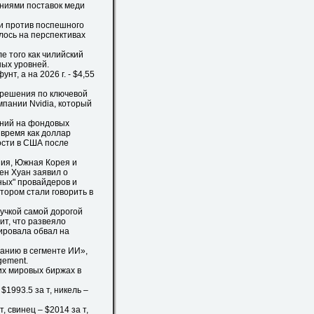
ниями поставок меди
 против поспешного
лось на перспективах
е того как чилийский
ных уровней.
т, а на 2026 г. - $4,55
 решения по ключевой
мпании Nvidia, который
аний на фондовых
 время как доллар
ости в США после
ния, Южная Корея и
сен Хуан заявил о
ных" провайдеров и
тором стали говорить в
чкой самой дорогой
ит, что развеяло
ировала обвал на
анию в сегменте ИИ»,
gement.
х мировых биржах в
$1993.5 за т, никель –
, свинец – $2014 за т,