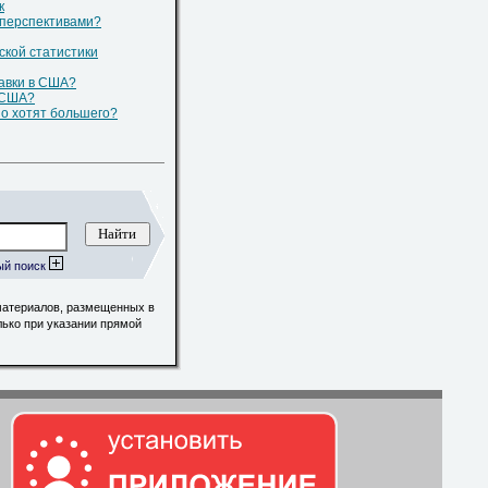
к
 перспективами?
ской статистики
авки в США?
 США?
о хотят большего?
ый поиск
материалов, размещенных в
лько при указании прямой