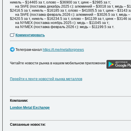
никель – $14465 за т, олово – $36900 за т, цинк – $2985 за т;
на ShFE (поставка декабрь 2025 г.): алюминий – $3018 за т, медь – $12
$2416.5 за т, никель – $16185 за т, олово – $41005.5 за т, цинк – $3143 
на ShFE (поставка февраль 2026 г.): алюминий – $3026.5 за т, медь – $
$2420.5 за т, никель – $16234.5 за т, олово – $41139 за т, цинк – $3146 з
на NYMEX (поставка ноябрь 2025 г.): медь – $11045 за т;
на NYMEX (поставка февраль 2026 г.): медь – $11199.5 за т.
Комментировать
Телеграм-канал
https://t.me/metaltorgnews
Читайте новости рынка в нашем мобильном приложении
Перейти к ленте новостей рынка металлов
Компании:
London Metal Exchange
Cвязанные новости: