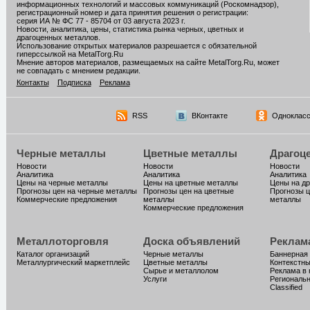
информационных технологий и массовых коммуникаций (Роскомнадзор),
регистрационный номер и дата принятия решения о регистрации:
серия ИА № ФС 77 - 85704 от 03 августа 2023 г.
Новости, аналитика, цены, статистика рынка черных, цветных и
драгоценных металлов.
Использование открытых материалов разрешается с обязательной
гиперссылкой на MetalTorg.Ru
Мнение авторов материалов, размещаемых на сайте MetalTorg.Ru, может
не совпадать с мнением редакции.
Контакты
Подписка
Реклама
RSS
ВКонтакте
Однокласс
Черные металлы
Цветные металлы
Драгоц
Новости
Новости
Новости
Аналитика
Аналитика
Аналитика
Цены на черные металлы
Цены на цветные металлы
Цены на д
Прогнозы цен на черные металлы
Прогнозы цен на цветные
Прогнозы ц
Коммерческие предложения
металлы
металлы
Коммерческие предложения
Металлоторговля
Доска объявлений
Реклам
Каталог организаций
Черные металлы
Баннерная
Металлургический маркетплейс
Цветные металлы
Контекстн
Сырье и металлолом
Реклама в 
Услуги
Региональн
Classified