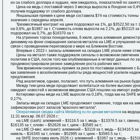
из-за слабого доллара и худших, чем ожидалось, показателей по занят
Цена на медь с поставкой через 3 месяца выросла в Лондоне на 0,4%,
получив поддержку от слабого доллара.
Яншаньская премия к цене меди составила $74 на стоимость тонны 
значение с середины апреля.
Трехмесячный контракт на цинк подорожал на 1%, до $3522,50 за т. 
на 0,6%, до $1887 за т. Стоимость олова выросла на 2,1%, до $52115 за
подорожал на 0,7%, до $16370 за т.
На утренних торгах понедельника, 6 июля, цена алюминия демонст
динамику на фоне сокращения запасов металла на LME и улучшения н
связи с проведением переговоров о мире на Ближнем Востоке.
Впервые с 2022 г. запасы алюминия на складах LME упали ниже отмет
Цены на металл также поддержали сигналы о возможном смягчении
политики в США, после того как опубликованные в четверг данные по з
продемонстрировали резкое замедление роста рабочих мест.
Тем временем снизилась премия за риск по поставкам алюминия с Бл
как заявления о возобновлении работы ряда мощностей усилили наде
предложения.
Ряд аналитиков, однако, полагают, что путь алюминия на рынок буде
Между тем цена меди продолжает колебаться на более высоких уро
ожидают новостей о возможном введении США пошлин на импорт раф
Котировки цены меди на LME выросли на 0,18%, тогда как на SHFE 
0,17%.
Запасы меди на складах LME продолжают снижение, тогда как на ам
зафиксирован рост запасов "красного металла".
Оперативная сводка сайта Metaltorg.ru по ценам металлов
на ведущи
11:31 моск.вр. 06.07.2026 г.:
на LME (cash): алюминий – $3116.5 за т, медь – $13376.5 за т, свинец –
$16135 за т, олово – $52626 за т, цинк – $3585 за т;
на LME (3-мес. контракт): алюминий – $3119 за т, медь – $13416.5 за т
никель – $16345 за т, олово – $52995 за т, цинк – $3565.5 за т;
на ShFE (поставка июль 2026 г.): алюминий – $3367 за т, медь – $1518