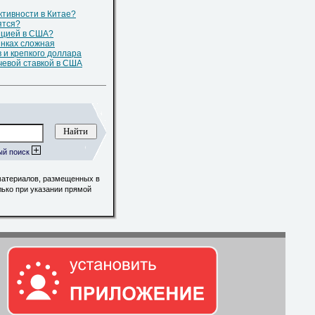
тивности в Китае?
ятся?
яцией в США?
ынках сложная
и крепкого доллара
чевой ставкой в США
ый поиск
материалов, размещенных в
лько при указании прямой