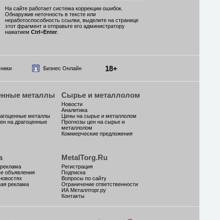
На сайте работает система коррекции ошибок.
Обнаружив неточность в тексте или
неработоспособность ссылки, выделите на странице
этот фрагмент и отправьте его администратору
нажатием
Ctrl
+
Enter
.
18+
ники
Бизнес Онлайн
енные металлы
Сырье и металлолом
Новости
Аналитика
рагоценные металлы
Цены на сырье и металлолом
ен на драгоценные
Прогнозы цен на сырье и
металлолом
Коммерческие предложения
а
MetalTorg.Ru
 реклама
Регистрация
ые объявления
Подписка
новостях
Вопросы по сайту
ая реклама
Ограничение ответственности
ИА Металлторг.ру
Контакты