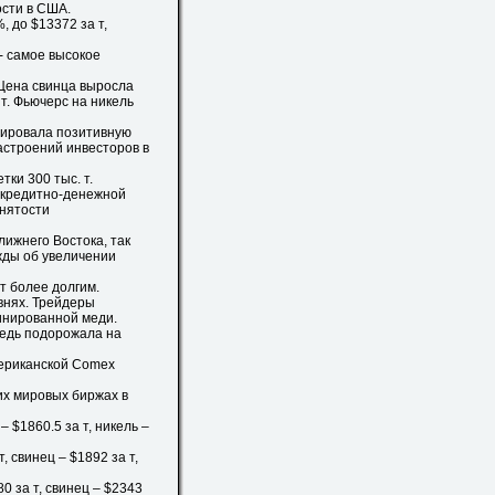
ости в США.
 до $13372 за т,
- самое высокое
Цена свинца выросла
 т. Фьючерс на никель
рировала позитивную
астроений инвесторов в
ки 300 тыс. т.
 кредитно-денежной
анятости
ижнего Востока, так
жды об увеличении
т более долгим.
внях. Трейдеры
инированной меди.
медь подорожала на
ериканской Comex
х мировых биржах в
 $1860.5 за т, никель –
, свинец – $1892 за т,
0 за т, свинец – $2343