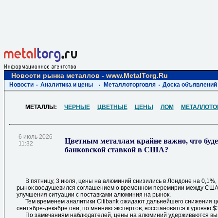
Новости рынка металлов - www.MetalTorg.Ru
Новости
Аналитика и цены
Металлоторговля
Доска объявлений
МЕТАЛЛЫ:
ЧЕРНЫЕ
ЦВЕТНЫЕ
ЦЕНЫ
ЛОМ
МЕТАЛЛОТО
6 июль 2026
Цветным металлам крайне важно, что буде
11:32
банковской ставкой в США?
В пятницу, 3 июля, цены на алюминий снизились в Лондоне на 0,1%, до
рынок воодушевился соглашением о временном перемирии между США
улучшения ситуации с поставками алюминия на рынок.
Тем временем аналитики Citibank ожидают дальнейшего снижения цен
сентябре-декабре они, по мнению экспертов, восстановятся к уровню $3
По замечаниям наблюдателей, цены на алюминий удерживаются выш