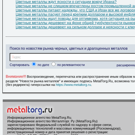
Цветные металлы ждут ясности о ситуации вокруг Ирана?
Цветные металлы не слишком впечатлены ростом промышленной ак
Цветные металлы питают надежды, что США и Иран все же договор
Цветные металлы пасуют перед крепким долларом и высокой инфл
Цветные металлы ищут поводы для оптимизма, хотя ситуация на р
Цветные металлы дешевеют на фоне общей турбулентности рынков 
Цветные металлы дешевеют на сильном долларе и неясности с клю
Поиск по новостям рынка черных, цветных и драгоценных металлов
Сортировать
по дате
по релевантности
расширенн
Внимание!!!
Воспроизведение, перепечатка или распространение иным образом 
разделе "Новости рынка металлов" и имеющих подпись MetalTorg.Ru, возможна то
(без редиректа) гиперссылки на
https://www.metaltorg.ru
.
Информационное агентство MetalTorg.Ru
.
Информационное агентство Металлторг. Ру (MetalTorg.Ru)
зарегистрировано Федеральной службой по надзору в сфере связи,
информационных технологий и массовых коммуникаций (Роскомнадзор),
регистрационный номер и дата принятия решения о регистрации: