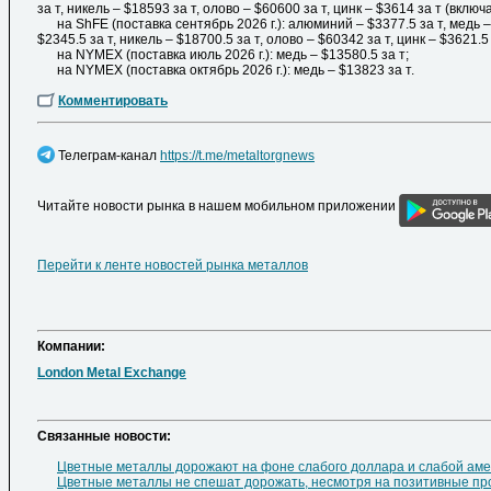
за т, никель – $18593 за т, олово – $60600 за т, цинк – $3614 за т (включ
на ShFE (поставка сентябрь 2026 г.): алюминий – $3377.5 за т, медь – 
$2345.5 за т, никель – $18700.5 за т, олово – $60342 за т, цинк – $3621.5
на NYMEX (поставка июль 2026 г.): медь – $13580.5 за т;
на NYMEX (поставка октябрь 2026 г.): медь – $13823 за т.
Комментировать
Телеграм-канал
https://t.me/metaltorgnews
Читайте новости рынка в нашем мобильном приложении
Перейти к ленте новостей рынка металлов
Компании:
London Metal Exchange
Cвязанные новости:
Цветные металлы дорожают на фоне слабого доллара и слабой аме
Цветные металлы не спешат дорожать, несмотря на позитивные пр