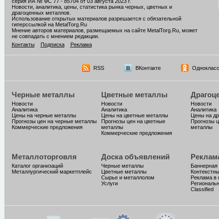
серия ИА № ФС 77 - 85704 от 03 августа 2023 г.
Новости, аналитика, цены, статистика рынка черных, цветных и
драгоценных металлов.
Использование открытых материалов разрешается с обязательной
гиперссылкой на MetalTorg.Ru
Мнение авторов материалов, размещаемых на сайте MetalTorg.Ru, может
не совпадать с мнением редакции.
Контакты
Подписка
Реклама
RSS
ВКонтакте
Однокласс
Черные металлы
Цветные металлы
Драгоц
Новости
Новости
Новости
Аналитика
Аналитика
Аналитика
Цены на черные металлы
Цены на цветные металлы
Цены на д
Прогнозы цен на черные металлы
Прогнозы цен на цветные
Прогнозы ц
Коммерческие предложения
металлы
металлы
Коммерческие предложения
Металлоторговля
Доска объявлений
Реклам
Каталог организаций
Черные металлы
Баннерная
Металлургический маркетплейс
Цветные металлы
Контекстн
Сырье и металлолом
Реклама в 
Услуги
Региональн
Classified