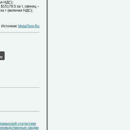
ая НДС);
$15178.5 за т, свинец –
 за т (включая НДС);
Источник:
MetalTorg.Ru
риканской статистики
оизводственные сводки