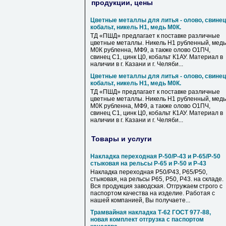
продукции, цены
Цветные металлы для литья - олово, свинец
кобальт, никель Н1, медь М0К.
ТД «ПШД» предлагает к поставке различные
цветные металлы. Никель Н1 рубленный, медь
М0К рубленна, МФ9, а также олово О1ПЧ,
свинец С1, цинк Ц0, кобальт К1АУ. Материал в
наличии в г. Казани и г. Челяби...
Цветные металлы для литья - олово, свинец
кобальт, никель Н1, медь М0К.
ТД «ПШД» предлагает к поставке различные
цветные металлы. Никель Н1 рубленный, медь
М0К рубленна, МФ9, а также олово О1ПЧ,
свинец С1, цинк Ц0, кобальт К1АУ. Материал в
наличии в г. Казани и г. Челяби...
Товары и услуги
Накладка переходная Р-50/Р-43 и Р-65/Р-50
стыковая на рельсы Р-65 и Р-50 и Р-43
Накладка переходная Р50/Р43, Р65/Р50,
стыковая, на рельсы Р65, Р50, Р43. на складе.
Вся продукция заводская. Отгружаем строго с
паспортом качества на изделие. Работая с
нашей компанией, Вы получаете...
Трамвайная накладка Т-62 ГОСТ 977-88,
новая комплект отгрузка с паспортом