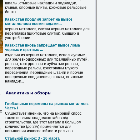
шпалы, стыковые
накладки
и подкладки,
клинья, опорные плиты, крюковые рельсовые
болты...
Казахстан продлил запрет на вывоз
металлолома всеми видами ...
черных металлов, слитки черных металлов
для
переплавки (шихтовые слитки), бывших в
употреблении...
Казахстан вновь запрещает вывоз лома
черных и цветных ...
изделия из черных металлов, используемые
для
железнодорожных или трамвайных путей,
рельсы
, контррельсы и зубчатые
рельсы
,
переводные
рельсы
, крестовины глухого
пересечения, переводные штанги и прочие
поперечные соединения, шпалы, стыковые
накладки
...
Аналитика и обзоры
-
Глобальные перемены на рынках металлов.
Часть I
х
Существует мнение, что на мировой спрос
также повлиял спад масштабов ж/д
строительства, где этот металл в большом
количестве (до 2%) применяется
для
з
повышения износостойкости
рельсов
.
Стальной рынок: 3 - 10 марта