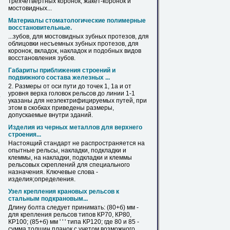
трехчетвертных коронок, жакет-коронок и
мостовидных...
Материалы стоматологические полимерные
восстановительные.
...зубов,
для
мостовидных зубных протезов,
для
облицовки несъемных зубных протезов,
для
коронок, вкладок,
накладок
и подобных видов
восстановления зубов.
Габариты приближения строений и
подвижного состава железных ...
2. Размеры от оси пути до точек 1, 1а и от
уровня верха головок
рельсов
до линии 1-1
.
указаны
для
неэлектрифицируемых путей, при
этом в скобках приведены размеры,
допускаемые внутри зданий.
Изделия из черных металлов
для
верхнего
строения...
Настоящий стандарт не распространяется на
опытные
рельсы
,
накладки
, подкладки и
клеммы, на
накладки
, подкладки и клеммы
рельсовых скреплений
для
специального
назначения. Ключевые слова -
изделия;определения.
Узел крепления крановых
рельсов
к
стальным подкрановым...
Длину болта следует принимать: (80+б) мм -
для
крепления
рельсов
типов КР70, КР80,
КР100; (85+б) мм ' ' ' типа КР120; где 80 и 85 -
сумма толщин планок с учетом возможного