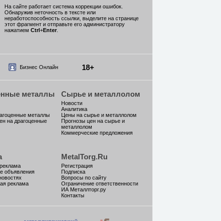
На сайте работает система коррекции ошибок.
Обнаружив неточность в тексте или
неработоспособность ссылки, выделите на странице
этот фрагмент и отправьте его администратору
нажатием
Ctrl
+
Enter
.
18+
Бизнес Онлайн
енные металлы
Сырье и металлолом
Новости
Аналитика
рагоценные металлы
Цены на сырье и металлолом
ен на драгоценные
Прогнозы цен на сырье и
металлолом
Коммерческие предложения
а
MetalTorg.Ru
 реклама
Регистрация
е объявления
Подписка
новостях
Вопросы по сайту
ая реклама
Ограничение ответственности
ИА Металлторг.ру
Контакты