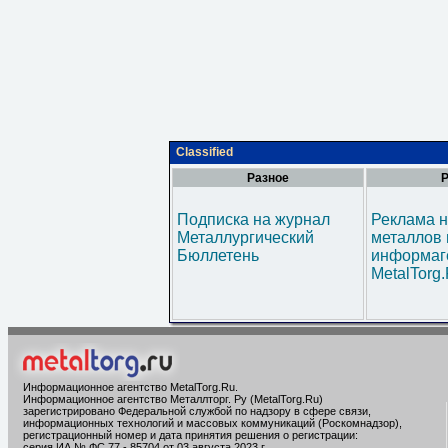
Classified
Разное
Р
Подписка на журнал
Реклама н
Металлургический
металлов 
Бюллетень
информаг
MetalTorg
Информационное агентство MetalTorg.Ru
.
Информационное агентство Металлторг. Ру (MetalTorg.Ru)
зарегистрировано Федеральной службой по надзору в сфере связи,
информационных технологий и массовых коммуникаций (Роскомнадзор),
регистрационный номер и дата принятия решения о регистрации:
серия ИА № ФС 77 - 85704 от 03 августа 2023 г.