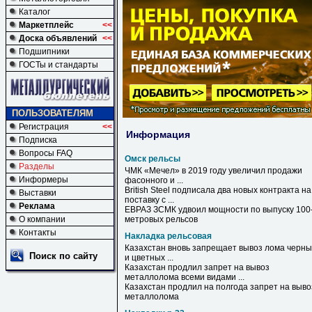
Каталог
Маркетплейс
<<
Доска объявлений
<<
Подшипники
ГОСТы и стандарты
ПОЛЬЗОВАТЕЛЯМ
Регистрация
<<
Информация
Подписка
Вопросы FAQ
Омск рельсы
Разделы
ЧМК «Мечел» в 2019 году увеличил продажи
Информеры
фасонного и ...
British Steel подписала два новых контракта на
Выставки
поставку с ...
Реклама
ЕВРАЗ ЗСМК удвоил мощности по выпуску 100
О компании
метровых
рельсов
Контакты
Накладка рельсовая
Казахстан вновь запрещает вывоз лома черны
Поиск по сайту
и цветных ...
Казахстан продлил запрет на вывоз
металлолома всеми видами ...
Казахстан продлил на полгода запрет на выво
металлолома