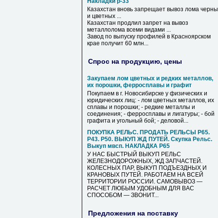
Накладки р-33
Казахстан вновь запрещает вывоз лома черны
и цветных ...
Казахстан продлил запрет на вывоз
металлолома всеми видами ...
Завод по выпуску профилей в Красноярском
крае получит 60 млн...
Спрос на продукцию, цены
Закупаем лом цветных и редких металлов,
их порошки, ферросплавы и графит
Покупаем в г. Новосибирске у физических и
юридических лиц: - лом цветных металлов, их
сплавы и порошки; - редкие металлы и
соединения; - ферросплавы и лигатуры; - бой
графита и угольный бой; - деловой...
ПОКУПКА РЕЛЬС. ПРОДАТЬ РЕЛЬСЫ Р65.
Р43. Р50. ВЫКУП ЖД ПУТЕЙ. Скупка Рельс.
Выкуп мвсп. НАКЛАДКА Р65
У НАС БЫСТРЫЙ ВЫКУП РЕЛЬС
ЖЕЛЕЗНОДОРОЖНЫХ, ЖД ЗАПЧАСТЕЙ.
КОЛЕСНЫХ ПАР, ВЫКУП ПОДЪЕЗДНЫХ И
КРАНОВЫХ ПУТЕЙ. РАБОТАЕМ НА ВСЕЙ
ТЕРРИТОРИИ РОССИИ. САМОВЫВОЗ —
РАСЧЕТ ЛЮБЫМ УДОБНЫМ ДЛЯ ВАС
СПОСОБОМ — ЗВОНИТ...
Предложения на поставку