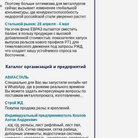
Поэтому больше оптимизма
для
металлургов
х
сейчас вызывает изменение глобальной
конъюнктуры, где конкурентоспособность
недорогой российской стали уверенно растет.
Стальной рынок: 28 апреля - 4 мая
На этом фоне ЕВРАЗ пытается сместить
баланс в пользу продукции с высокой
добавленной стоимостью: показателен запуск
выпуска
рельсов
нового профиля Р71
для
тяжеловесного движения под запросы РЖД,
что создает нишу устойчивого спроса на
Восточном...
Каталог организаций и предприятий
АВИАСТАЛЬ
Специально
для
Вас мы запустили онлайн чат
в WhatsApp, где в режиме реального времени
Вы можете задать интересующие вопросы по
поставкам металлопроката, изготовлению...
Строй ЖД
Покупка продажа
рельс
и креплений.
Индивидуальный предприниматель Козлов
Антон Андреевич
...х/д; г/д,
рельсы
, лист рифлёный, лист пвл,
Егоза СББ, Сетка сварная, сетка рабица,
доборные элементы, водосточная система,