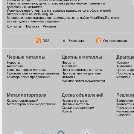
Новости, аналитика, цены, статистика рынка черных, цветных и
драгоценных металлов.
Использование открытых материалов разрешается с обязательной
гиперссылкой на MetalTorg.Ru
Мнение авторов материалов, размещаемых на сайте MetalTorg.Ru, может
не совпадать с мнением редакции.
Контакты
Подписка
Реклама
RSS
ВКонтакте
Одноклассники
Черные металлы
Цветные металлы
Драгоц
Новости
Новости
Новости
Аналитика
Аналитика
Аналитика
Цены на черные металлы
Цены на цветные металлы
Цены на д
Прогнозы цен на черные металлы
Прогнозы цен на цветные
Прогнозы ц
Коммерческие предложения
металлы
металлы
Коммерческие предложения
Металлоторговля
Доска объявлений
Реклам
Каталог организаций
Черные металлы
Баннерная
Металлургический маркетплейс
Цветные металлы
Контекстны
Сырье и металлолом
Реклама в 
Услуги
Региональн
Classified