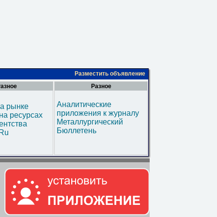
Разместить объявление
азное
Разное
Аналитические
а рынке
приложения к журналу
на ресурсах
Металлургический
ентства
Бюллетень
.Ru