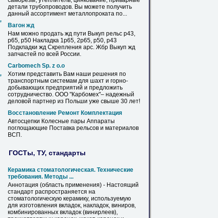
саморезы, утеплитель, цинкование, приварные
детали трубопроводов. Вы можете получить
данный ассортимент металлопроката по...
,
Вагон жд
Нам можно продать жд пути Выкуп
рельс
р43,
р65, р50
Накладка
1р65, 2р65, р50, р43
Подкладки жд Скрепления арс. Жбр Выкуп жд
запчастей по всей России.
Carbomech Sp. z o.o
,
Хотим представить Вам наши решения по
транспортным системам
для
шахт и горно-
добывающих предприятий и предложить
сотрудничество. ООО "Карбомех"– надежный
деловой партнер из Польши уже свыше 30 лет!
Восстановление Ремонт Комплектация
Автосцепки Колесные пары Аппараты
поглощающие Поставка
рельсов
и материалов
ВСП.
ГОСТы, ТУ, стандарты
Керамика стоматологическая. Технические
требования. Методы ...
Аннотация (область применения) - Настоящий
стандарт распространяется на
стоматологическую керамику, используемую
для
изготовления вкладок,
накладок
, виниров,
комбинированных вкладок (винирлеев),