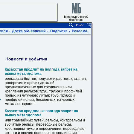
овля
Доска объявлений
Подписка
Реклама
Новости и события
Казахстан продлит на полгода запрет на
вывоз металлолома
рельсовых болтов, подушек и растяжек, станин,
поперечин и прочих деталей,
предназначенных
для
соединения или
крепления
рельсов
; труб, трубок и профилей
полых, из чугунного литья; труб, трубок и
,
профилей полых, бесшовных, из черных
металлов (кроме...
Казахстан продлил на полгода запрет на
вывоз металлолома
или трамвайных путей,
рельсы
, контррельсы и
зубчатые
рельсы
, переводные
рельсы
,
крестовины глухого пересечения, переводные
штанги и прочие поперечные соединения,