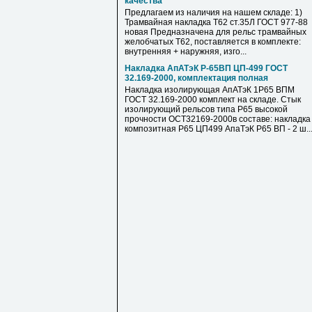
качества
Предлагаем из наличия на нашем складе: 1)
Трамвайная накладка Т62 ст.35Л ГОСТ 977-88
новая Предназначена для рельс трамвайных
желобчатых Т62, поставляется в комплекте:
внутренняя + наружняя, изго...
Накладка АпАТэК Р-65ВП ЦП-499 ГОСТ
32.169-2000, комплектация полная
Накладка изолирующая АпАТэК 1Р65 ВПМ
ГОСТ 32.169-2000 комплект на складе. Стык
изолирующий рельсов типа Р65 высокой
прочности ОСТ32169-2000в составе: накладка
композитная Р65 ЦП499 АпаТэК Р65 ВП - 2 ш..