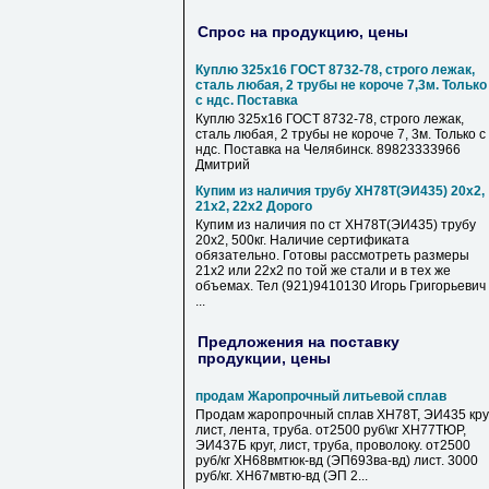
Спрос на продукцию, цены
Куплю 325х16 ГОСТ 8732-78, строго лежак,
сталь любая, 2 трубы не короче 7,3м. Только
с ндс. Поставка
Куплю 325х16 ГОСТ 8732-78, строго лежак,
сталь любая, 2 трубы не короче 7, 3м. Только с
ндс. Поставка на Челябинск. 89823333966
Дмитрий
Купим из наличия трубу ХН78Т(ЭИ435) 20х2,
21х2, 22х2 Дорого
Купим из наличия по ст ХН78Т(ЭИ435) трубу
20х2, 500кг. Наличие сертификата
обязательно. Готовы рассмотреть размеры
21х2 или 22х2 по той же стали и в тех же
объемах. Тел (921)9410130 Игорь Григорьевич
...
Предложения на поставку
продукции, цены
продам Жаропрочный литьевой сплав
Продам жаропрочный сплав ХН78Т, ЭИ435 круг
лист, лента, труба. от2500 руб\кг ХН77ТЮР,
ЭИ437Б круг, лист, труба, проволоку. от2500
руб/кг ХН68вмтюк-вд (ЭП693ва-вд) лист. 3000
руб/кг. ХН67мвтю-вд (ЭП 2...