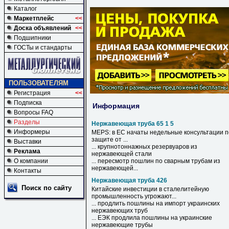
Каталог
Маркетплейс
<<
Доска объявлений
<<
Подшипники
ГОСТы и стандарты
ПОЛЬЗОВАТЕЛЯМ
Регистрация
<<
Подписка
Информация
Вопросы FAQ
Разделы
Нержавеющая труба 65 1 5
Информеры
MEPS: в ЕС начаты недельные консультации п
защите от ...
Выставки
... крупнотоннажных резервуаров из
Реклама
нержавеющей
стали
О компании
... пересмотр пошлин по сварным
трубам
из
нержавеющей
...
Контакты
Нержавеющая труба 426
Поиск по сайту
Китайские инвестиции в сталелитейную
промышленность угрожают...
... продлить пошлины на импорт украинских
нержавеющих
труб
... ЕЭК продлила пошлины на украинские
нержавеющие
трубы