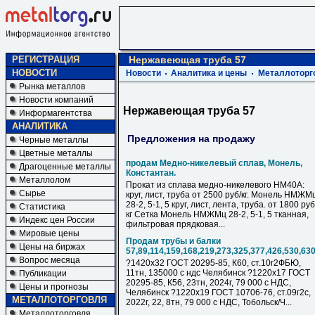
РЕГИСТРАЦИЯ
Нержавеющая труба 57
НОВОСТИ
Новости
Аналитика и цены
Металлоторг
Рынка металлов
Новости компаний
Нержавеющая труба 57
Информагентства
АНАЛИТИКА
Предложения на продажу
Черные металлы
Цветные металлы
продам Медно-никелевый сплав, Монель,
Драгоценные металлы
Константан.
Металлолом
Прокат из сплава медно-никелевого НМ40А:
Сырье
круг, лист, труба от 2500 руб/кг. Монель НМЖМ
28-2, 5-1, 5 круг, лист, лента, труба. от 1800 руб
Статистика
кг Сетка Монель НМЖМц 28-2, 5-1, 5 тканная,
Индекс цен России
фильтровая прядковая...
Мировые цены
Продам трубы и балки
Цены на биржах
57,89,114,159,168,219,273,325,377,426,530,63
Вопрос месяца
?1420х32 ГОСТ 20295-85, К60, ст.10г2ФБЮ,
11тн, 135000 с ндс Челябинск ?1220х17 ГОСТ
Публикации
20295-85, К56, 23тн, 2024г, 79 000 с НДC,
Цены и прогнозы
Челябинск ?1220х19 ГОСТ 10706-76, ст.09г2с,
МЕТАЛЛОТОРГОВЛЯ
2022г, 22, 8тн, 79 000 с НДC, Тобольск/Ч...
Металлоторговля