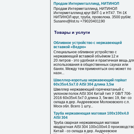
Продам Интерметаллинд, НИТИНОЛ
Продам Интерметаллинд, НИТИНОЛ
Интерметаллинд круг ВИТ-1 и НТ47. ТН-1К
НИТИНОЛ круг, труба, проволока. 3500 руб/кг.
Susarev@list.ru +79020401190
Товары и услуги
Обливное устройство с нержавеющей
вставкой «Ведро»
Специальное обливное устройство с
нержавеющей вставкой объёмом 12 и
20 литров - это удобная и практичная вещь дл
использования в общественных саунах или
банях. Между тем применяться оно может по
назн...
Швеллер-коротыш нержавеющий гор/кат
60х35х4.5х7.0 AISI 304 длина 3,5м
Швеллер нержавеющий горячекатаный с
уклоном полок AISI 304 Китай тип У GB/T 706-
2016 60х35х4.5х7.0 длина 3, 5м вес 19, 6кг- со
склада в дер. Андреевское Молоковского с.п.
Моск обл. Всего 1 шту...
Труба нержавеющая матовая 100х100х4.0
AISI 304
Труба сварная нержавеющая матовая
квадратная AISI 304 100х100х4.0 производств
Китай - со склада в дер. Андреевское