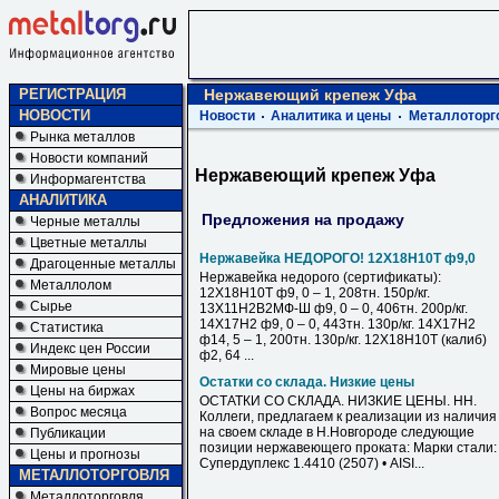
РЕГИСТРАЦИЯ
Нержавеющий крепеж Уфа
НОВОСТИ
Новости
Аналитика и цены
Металлоторг
Рынка металлов
Новости компаний
Нержавеющий крепеж Уфа
Информагентства
АНАЛИТИКА
Предложения на продажу
Черные металлы
Цветные металлы
Нержавейка НЕДОРОГО! 12Х18Н10Т ф9,0
Драгоценные металлы
Нержавейка недорого (сертификаты):
Металлолом
12Х18Н10Т ф9, 0 – 1, 208тн. 150р/кг.
Сырье
13Х11Н2В2МФ-Ш ф9, 0 – 0, 406тн. 200р/кг.
14Х17Н2 ф9, 0 – 0, 443тн. 130р/кг. 14Х17Н2
Статистика
ф14, 5 – 1, 200тн. 130р/кг. 12Х18Н10Т (калиб)
Индекс цен России
ф2, 64 ...
Мировые цены
Остатки со склада. Низкие цены
Цены на биржах
ОСТАТКИ СО СКЛАДА. НИЗКИЕ ЦЕНЫ. НН.
Вопрос месяца
Коллеги, предлагаем к реализации из наличия
на своем складе в Н.Новгороде следующие
Публикации
позиции нержавеющего проката: Марки стали: 
Цены и прогнозы
Супердуплекс 1.4410 (2507) • AISI...
МЕТАЛЛОТОРГОВЛЯ
Металлоторговля