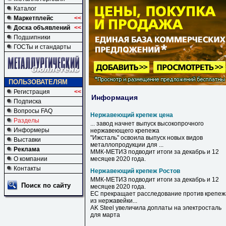
Каталог
Маркетплейс
<<
Доска объявлений
<<
Подшипники
ГОСТы и стандарты
ПОЛЬЗОВАТЕЛЯМ
Регистрация
<<
Информация
Подписка
Вопросы FAQ
Нержавеющий крепеж цена
Разделы
... завод начнет выпуск высокопрочного
Информеры
нержавеющего
крепежа
"Ижсталь" освоила выпуск новых видов
Выставки
металлопродукции для ...
Реклама
ММК-МЕТИЗ подводит итоги за декабрь и 12
О компании
месяцев 2020 года.
Контакты
Нержавеющий крепеж Ростов
ММК-МЕТИЗ подводит итоги за декабрь и 12
Поиск по сайту
месяцев 2020 года.
ЕС прекращает расследование против
крепеж
из нержавейки...
AK Steel увеличила доплаты на электросталь
для марта