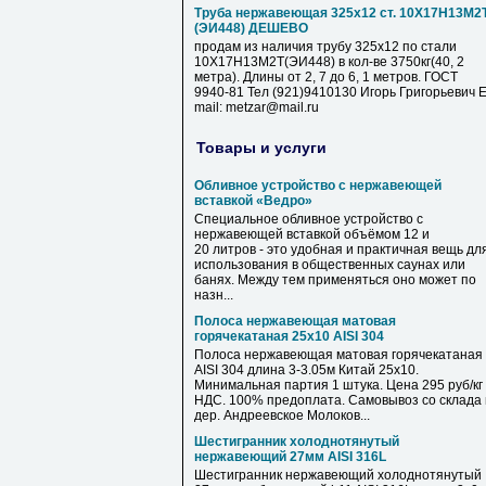
Труба нержавеющая 325х12 ст. 10Х17Н13М2
(ЭИ448) ДЕШЕВО
продам из наличия трубу 325х12 по стали
10Х17Н13М2Т(ЭИ448) в кол-ве 3750кг(40, 2
метра). Длины от 2, 7 до 6, 1 метров. ГОСТ
9940-81 Тел (921)9410130 Игорь Григорьевич E
mail: metzar@mail.ru
Товары и услуги
Обливное устройство с нержавеющей
вставкой «Ведро»
Специальное обливное устройство с
нержавеющей вставкой объёмом 12 и
20 литров - это удобная и практичная вещь дл
использования в общественных саунах или
банях. Между тем применяться оно может по
назн...
Полоса нержавеющая матовая
горячекатаная 25х10 AISI 304
Полоса нержавеющая матовая горячекатаная
AISI 304 длина 3-3.05м Китай 25х10.
Минимальная партия 1 штука. Цена 295 руб/кг 
НДС. 100% предоплата. Самовывоз со склада 
дер. Андреевское Молоков...
Шестигранник холоднотянутый
нержавеющий 27мм AISI 316L
Шестигранник нержавеющий холоднотянутый