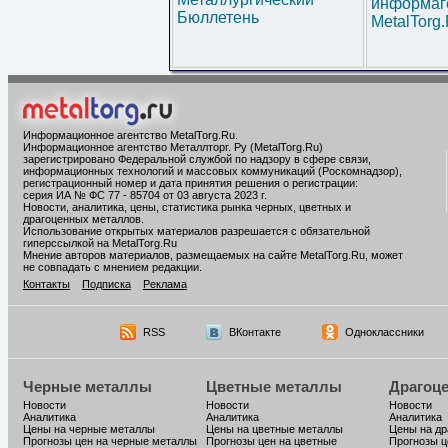
информаг
Бюллетень
MetalTorg
Информационное агентство MetalTorg.Ru
.
Информационное агентство Металлторг. Ру (MetalTorg.Ru)
зарегистрировано Федеральной службой по надзору в сфере связи,
информационных технологий и массовых коммуникаций (Роскомнадзор),
регистрационный номер и дата принятия решения о регистрации:
серия ИА № ФС 77 - 85704 от 03 августа 2023 г.
Новости, аналитика, цены, статистика рынка черных, цветных и
драгоценных металлов.
Использование открытых материалов разрешается с обязательной
гиперссылкой на MetalTorg.Ru
Мнение авторов материалов, размещаемых на сайте MetalTorg.Ru, может
не совпадать с мнением редакции.
Контакты
Подписка
Реклама
RSS
ВКонтакте
Одноклассники
Черные металлы
Цветные металлы
Драгоц
Новости
Новости
Новости
Аналитика
Аналитика
Аналитика
Цены на черные металлы
Цены на цветные металлы
Цены на д
Прогнозы цен на черные металлы
Прогнозы цен на цветные
Прогнозы ц