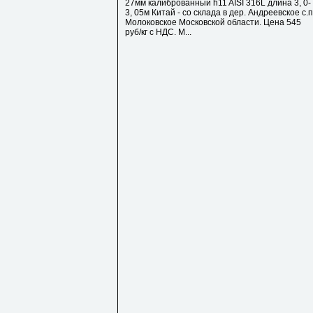
27мм калиброванный h11 AISI 316L длина 3, 0-
3, 05м Китай - со склада в дер. Андреевское с.п
Молоковское Московской области. Цена 545
руб/кг с НДС. М...