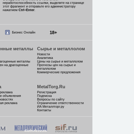
неработоспособность ссылки, выделите на странице
этот фрагмент и отправьте его администратору
нажатием
Ctrl
+
Enter
.
18+
Бизнес Онлайн
енные металлы
Сырье и металлолом
Новости
Аналитика
рагоценные металлы
Цены на сырье и металлолом
ен на драгоценные
Прогнозы цен на сырье и
металлолом
Коммерческие предложения
а
MetalTorg.Ru
 реклама
Регистрация
е объявления
Подписка
новостях
Вопросы по сайту
ая реклама
Ограничение ответственности
ИА Металлторг.ру
Контакты