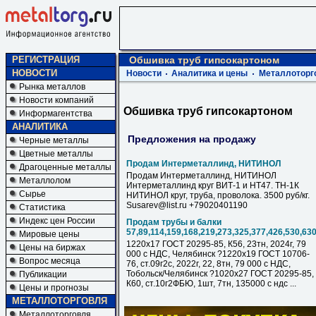
РЕГИСТРАЦИЯ
Обшивка труб гипсокартоном
НОВОСТИ
Новости
Аналитика и цены
Металлоторг
Рынка металлов
Новости компаний
Обшивка труб гипсокартоном
Информагентства
АНАЛИТИКА
Предложения на продажу
Черные металлы
Цветные металлы
Продам Интерметаллинд, НИТИНОЛ
Драгоценные металлы
Продам Интерметаллинд, НИТИНОЛ
Металлолом
Интерметаллинд круг ВИТ-1 и НТ47. ТН-1К
Сырье
НИТИНОЛ круг, труба, проволока. 3500 руб/кг.
Susarev@list.ru +79020401190
Статистика
Индекс цен России
Продам трубы и балки
57,89,114,159,168,219,273,325,377,426,530,63
Мировые цены
1220х17 ГОСТ 20295-85, К56, 23тн, 2024г, 79
Цены на биржах
000 с НДC, Челябинск ?1220х19 ГОСТ 10706-
Вопрос месяца
76, ст.09г2с, 2022г, 22, 8тн, 79 000 с НДC,
Тобольск/Челябинск ?1020х27 ГОСТ 20295-85,
Публикации
К60, ст.10г2ФБЮ, 1шт, 7тн, 135000 с ндс ...
Цены и прогнозы
МЕТАЛЛОТОРГОВЛЯ
Металлоторговля