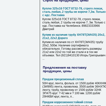
Спрос на продукцию, цены
Куплю 325х16 ГОСТ 8732-78, строго лежак,
сталь любая, 2 трубы не короче 7,3м. Только
с ндс. Поставка
Куплю 325х16 ГОСТ 8732-78, строго лежак,
сталь любая, 2 трубы не короче 7, 3м. Только с
ндс. Поставка на Челябинск. 89823333966
Дмитрий
Купим из наличия трубу ХН78Т(ЭИ435) 20х2,
21х2, 22х2 Дорого
Купим из наличия по ст ХН78Т(ЭИ435) трубу
20х2, 500кг. Наличие сертификата
обязательно. Готовы рассмотреть размеры
21х2 или 22х2 по той же стали и в тех же
объемах. Тел (921)9410130 Игорь Григорьевич
...
Предложения на поставку
продукции, цены
Продам прецизионный сплав
50Н круг, лента, фольга. от 1500 руб/кг 40КХН
(ЭИ995) лента, проволока. 3500 руб/кг 36НХТ
ленту, трубу, проволоку от 1500 руб/кг 32НК
ЭП475 круг: ? 42 мм и ? 100 мм. 1200 руб/кг
29НКВИ круг, лента, л...
Продам коррозионностойкий сплав