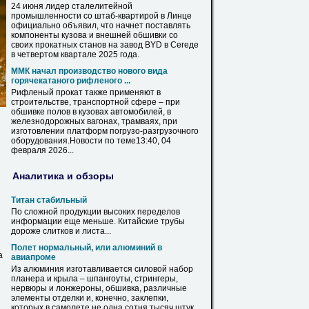
24 июня лидер сталелитейной
промышленности со штаб-квартирой в Линце
официально объявил, что начнет поставлять
компоненты кузова и внешней
обшивки
со
своих прокатных станов на завод BYD в Сегеде
в четвертом квартале 2025 года.
ММК начал производство нового вида
горячекатаного рифленого ...
Рифленый прокат также применяют в
строительстве, транспортной сфере – при
обшивке
полов в кузовах автомобилей, в
железнодорожных вагонах, трамваях, при
изготовлении платформ погрузо-разгрузочного
оборудования.Новости по теме13:40, 04
февраля 2026...
Аналитика и обзоры
Титан стабильный
По сложной продукции высоких переделов
информации еще меньше. Китайские
трубы
дороже слитков и листа...
Полет нормальный, или алюминий в
а
авиапроме
Из алюминия изготавливается силовой набор
планера и крыла – шпангоуты, стрингеры,
нервюры и лонжероны,
обшивка
, различные
элементы отделки и, конечно, заклепки,
которых в самолете не одна сотня тысяч штук.