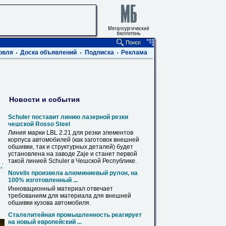
овля
Доска объявлений
Подписка
Реклама
Новости и события
Schuler поставит линию лазерной резки
чешской Rosso Steel
Линия марки LBL 2.21 для резки элементов
корпуса автомобилей (как заготовок внешней
обшивки
, так и структурных деталей) будет
установлена на заводе Zaje и станет первой
такой линией Schuler в Чешской Республике.
0,720,820,1020,1220,1420
Novelis произвела алюминиевый рулон, на
100% изготовленный ...
Инновационный материал отвечает
требованиям для материала для внешней
обшивки
кузова автомобиля.
Сталелитейная промышленность реагирует
на новый европейский ...