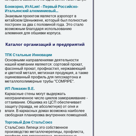
Бонжорно, ИтALия! - Первый Российско-
Итальянский алюминиевый...
Знаковым проектом является аэропорт в
китайском Шеньчжене, который был полностью
построен за два с половиной года. Это стало
возможным благодаря использованию
алюминия для
обшивки
корпуса.
Каталог организаций и предприятий
ТПК Стальные Инновации
Основными направлениями деятельности
нашей компании являются: сортовой прокат,
фасонный прокат, профнастил, нержавеющий
и цветной металл, метизная продукция, а также
оцинкованный профиль для
гипсокартона
и
металлополимерные
трубы
"COMPIPE".
ИП Ломакин В.Е.
Каркасные стены могут выдержать
неограниченное число циклов замораживание -
оттаивание.
Обшивка
из ЦСП обеспечивает
защиту (правда, не абсолютную) от огня и
М
влаги. В каркасных домах возможна наиболее
Ю
свободная планировка внутренних помещений.
Торговый Дом СтальСоюз
СтальСоюз Липецк это собственное
производство металлочерепицы, профлиста,