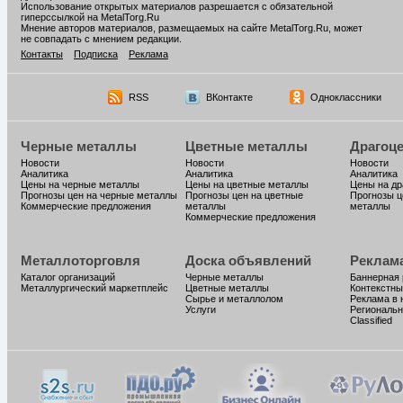
Использование открытых материалов разрешается с обязательной
гиперссылкой на MetalTorg.Ru
Мнение авторов материалов, размещаемых на сайте MetalTorg.Ru, может
не совпадать с мнением редакции.
Контакты
Подписка
Реклама
RSS
ВКонтакте
Одноклассники
Черные металлы
Цветные металлы
Драгоц
Новости
Новости
Новости
Аналитика
Аналитика
Аналитика
Цены на черные металлы
Цены на цветные металлы
Цены на д
Прогнозы цен на черные металлы
Прогнозы цен на цветные
Прогнозы ц
Коммерческие предложения
металлы
металлы
Коммерческие предложения
Металлоторговля
Доска объявлений
Реклам
Каталог организаций
Черные металлы
Баннерная
Металлургический маркетплейс
Цветные металлы
Контекстны
Сырье и металлолом
Реклама в 
Услуги
Региональн
Classified