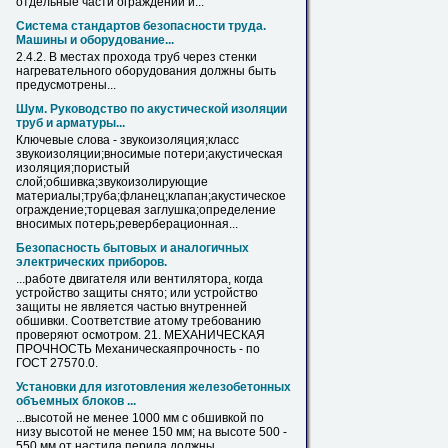
отдельные части ограждений и...
Система стандартов безопасности труда.
Машины и оборудование...
2.4.2. В местах прохода
труб
через стенки
нагревательного оборудования должны быть
предусмотрены...
Шум. Руководство по акустической изоляции
труб
и арматуры...
Ключевые слова - звукоизоляция;класс
звукоизоляции;вносимые потери;акустическая
изоляция;пористый
слой;
обшивка
;звукоизолирующие
материалы;
труба
;фланец;клапан;акустическое
ограждение;торцевая заглушка;определение
вносимых потерь;реверберационная...
Безопасность бытовых и аналогичных
электрических приборов.
...работе двигателя или вентилятора, когда
устройство защиты снято; или устройство
защиты не является частью внутренней
обшивки
. Соответствие атому требованию
проверяют осмотром. 21. МЕХАНИЧЕСКАЯ
ПРОЧНОСТЬ Механическаяпрочность - по
ГОСТ 27570.0.
Установки для изготовления железобетонных
объемных блоков ...
...высотой не менее 1000 мм с
обшивкой
по
низу высотой не менее 150 мм; на высоте 500 -
550 мм от настила перила должны...