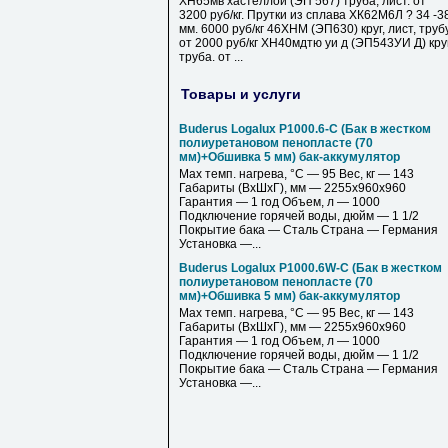
ХН65мв хастеллой (ЭП 567) труба, лист. от
3200 руб/кг. Прутки из сплава ХК62М6Л ? 34 -3
мм. 6000 руб/кг 46ХНМ (ЭП630) круг, лист, труб
от 2000 руб/кг ХН40мдтю уи д (ЭП543УИ Д) круг
труба. от ...
Товары и услуги
Buderus Logalux P1000.6-C (Бак в жестком
полиуретановом пенопласте (70
мм)+Обшивка 5 мм) бак-аккумулятор
Max темп. нагрева, °С — 95 Вес, кг — 143
Габариты (ВхШхГ), мм — 2255х960х960
Гарантия — 1 год Объем, л — 1000
Подключение горячей воды, дюйм — 1 1/2
Покрытие бака — Сталь Страна — Германия
Установка —...
Buderus Logalux P1000.6W-C (Бак в жестком
полиуретановом пенопласте (70
мм)+Обшивка 5 мм) бак-аккумулятор
Max темп. нагрева, °С — 95 Вес, кг — 143
Габариты (ВхШхГ), мм — 2255х960х960
Гарантия — 1 год Объем, л — 1000
Подключение горячей воды, дюйм — 1 1/2
Покрытие бака — Сталь Страна — Германия
Установка —...