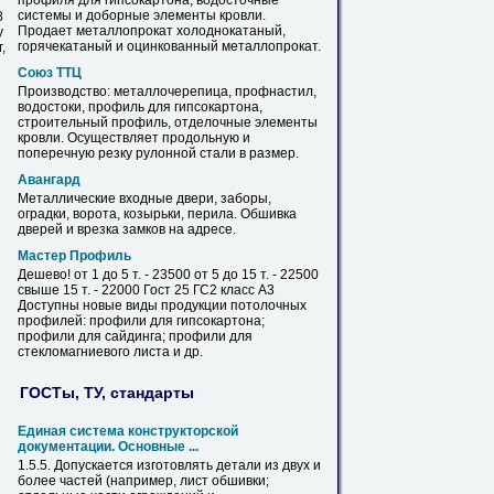
профиля для
гипсокартона
, водосточные
системы и доборные элементы кровли.
8
Продает металлопрокат холоднокатаный,
у
горячекатаный и оцинкованный металлопрокат.
,
Союз ТТЦ
Производство: металлочерепица, профнастил,
водостоки, профиль для
гипсокартона
,
строительный профиль, отделочные элементы
кровли. Осуществляет продольную и
поперечную резку рулонной стали в размер.
Авангард
Металлические входные двери, заборы,
оградки, ворота, козырьки, перила.
Обшивка
дверей и врезка замков на адресе.
Мастер Профиль
Дешево! от 1 до 5 т. - 23500 от 5 до 15 т. - 22500
свыше 15 т. - 22000 Гост 25 ГС2 класс А3
Доступны новые виды продукции потолочных
профилей: профили для
гипсокартона
;
профили для сайдинга; профили для
стекломагниевого листа и др.
ГОСТы, ТУ, стандарты
Единая система конструкторской
документации. Основные ...
1.5.5. Допускается изготовлять детали из двух и
более частей (например, лист
обшивки
;