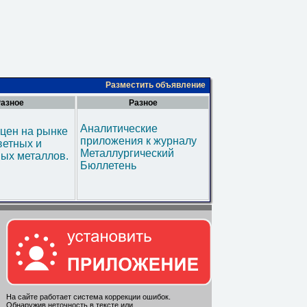
Разместить объявление
азное
Разное
Аналитические
цен на рынке
приложения к журналу
ветных и
Металлургический
ых металлов.
Бюллетень
На сайте работает система коррекции ошибок.
Обнаружив неточность в тексте или