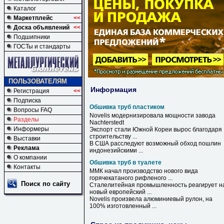
Каталог
Маркетплейс
<<
Доска объявлений
<<
Подшипники
ГОСТы и стандарты
ПОЛЬЗОВАТЕЛЯМ
Информация
Регистрация
<<
Подписка
Обшивка труб пластиком
Вопросы FAQ
Novelis модернизировала мощности завода
Разделы
Nachterstedt
Информеры
Экспорт стали Южной Кореи вырос благодаря
строительству ...
Выставки
В США расследуют возможный обход пошлин
Реклама
индонезийскими ...
О компании
Обшивка труб в туалете
Контакты
ММК начал производство нового вида
горячекатаного рифленого ...
Поиск по сайту
Сталелитейная промышленность реагирует н
новый европейский ...
Novelis произвела алюминиевый рулон, на
100% изготовленный ...