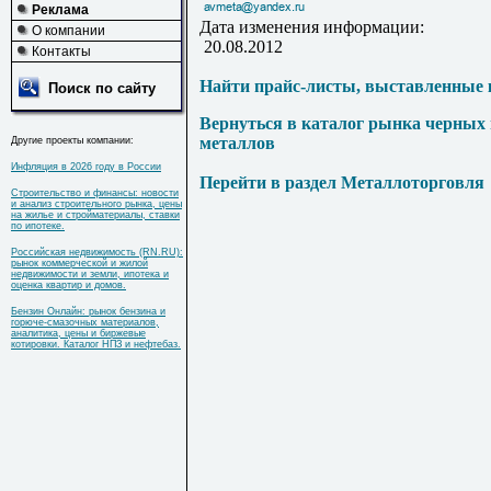
Реклама
Дата изменения информации:
О компании
20.08.2012
Контакты
Найти прайс-листы, выставленные 
Поиск по сайту
Вернуться в каталог рынка черных
металлов
Другие проекты компании:
Инфляция в 2026 году в России
Перейти в раздел Металлоторговля
Строительство и финансы: новости
и анализ строительного рынка, цены
на жилье и стройматериалы, ставки
по ипотеке.
Российская недвижимость (RN.RU):
рынок коммерческой и жилой
недвижимости и земли, ипотека и
оценка квартир и домов.
Бензин Онлайн: рынок бензина и
горюче-смазочных материалов,
аналитика, цены и биржевые
котировки. Каталог НПЗ и нефтебаз.