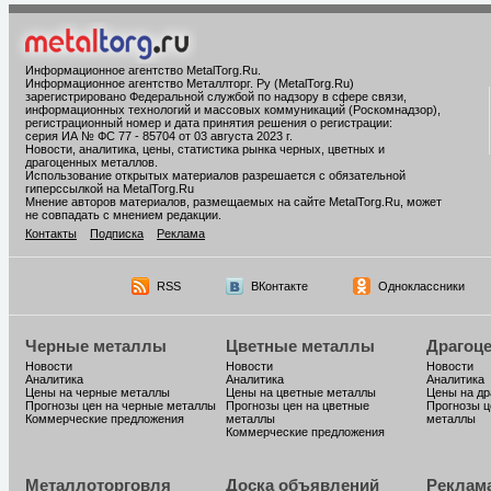
Информационное агентство MetalTorg.Ru
.
Информационное агентство Металлторг. Ру (MetalTorg.Ru)
зарегистрировано Федеральной службой по надзору в сфере связи,
информационных технологий и массовых коммуникаций (Роскомнадзор),
регистрационный номер и дата принятия решения о регистрации:
серия ИА № ФС 77 - 85704 от 03 августа 2023 г.
Новости, аналитика, цены, статистика рынка черных, цветных и
драгоценных металлов.
Использование открытых материалов разрешается с обязательной
гиперссылкой на MetalTorg.Ru
Мнение авторов материалов, размещаемых на сайте MetalTorg.Ru, может
не совпадать с мнением редакции.
Контакты
Подписка
Реклама
RSS
ВКонтакте
Одноклассники
Черные металлы
Цветные металлы
Драгоц
Новости
Новости
Новости
Аналитика
Аналитика
Аналитика
Цены на черные металлы
Цены на цветные металлы
Цены на д
Прогнозы цен на черные металлы
Прогнозы цен на цветные
Прогнозы ц
Коммерческие предложения
металлы
металлы
Коммерческие предложения
Металлоторговля
Доска объявлений
Реклам