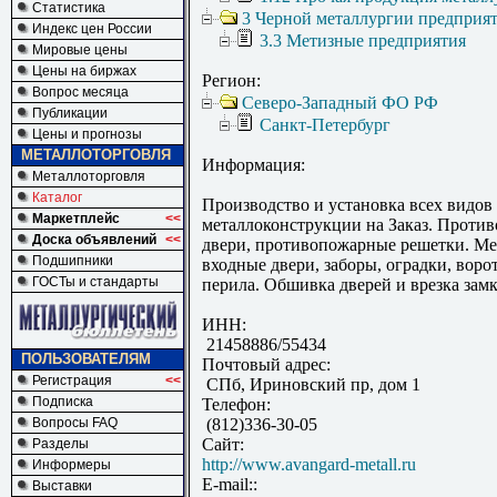
Статистика
3 Черной металлургии предприя
Индекс цен России
3.3 Метизные предприятия
Мировые цены
Цены на биржах
Регион:
Вопрос месяца
Северо-Западный ФО РФ
Публикации
Санкт-Петербург
Цены и прогнозы
МЕТАЛЛОТОРГОВЛЯ
Информация:
Металлоторговля
Каталог
Производство и установка всех видов
Маркетплейс
<<
металлоконструкции на Заказ. Проти
Доска объявлений
<<
двери, противопожарные решетки. Ме
Подшипники
входные двери, заборы, оградки, ворот
ГОСТы и стандарты
перила. Обшивка дверей и врезка замк
ИНН:
21458886/55434
ПОЛЬЗОВАТЕЛЯМ
Почтовый адрес:
Регистрация
<<
СПб, Ириновский пр, дом 1
Подписка
Телефон:
Вопросы FAQ
(812)336-30-05
Сайт:
Разделы
http://www.avangard-metall.ru
Информеры
E-mail::
Выставки