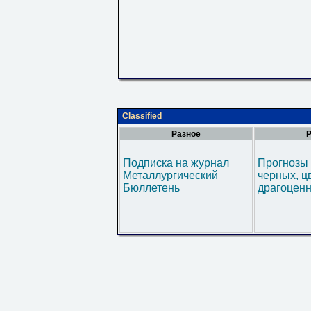
Classified
Разное
Р
Подписка на журнал
Прогнозы 
Металлургический
черных, ц
Бюллетень
драгоценн