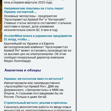
печь
в
первом квартале 2025 года.
Американские пошлины на сталь лишат
Украину экспортной ...
Основные экспортеры - предприятия
"Арселормиттал
Кривой
Рог
" и "Интерпайп".
Главные статьи экспорта составляют стальные
заготовки и прокат, доля алюминия
незначительна (около $2, 6 млн
в
год).
ArcelorMittal влила
в
украинское предприятие
$1 млрд, чтобы ...
Крупнейший на Украине и
в
Европе
металлургический комбинат "Арселормиттал
Кривой
Рог
" может остановить производство из-
за высоких цен на электроэнергию. Об этом
сообщил генеральный директор компании
Мауро Лонгобардо.
Аналитика и обзоры
Украина: металлолом вместо металла?
Импортировали кокс преимущественно
«АрселорМиттал
Кривой
Рог
», ДМК им.
Дзержинского, «Запорожсталь» и ММК им.
Ильича. А странами-поставщиками бы-ли
Россия, Польша и даже Китай.
Строительный металл: реалии и прогнозы
Сказалась многолетняя работа по вводу новых
мощностей на электроплавильных и прокатных