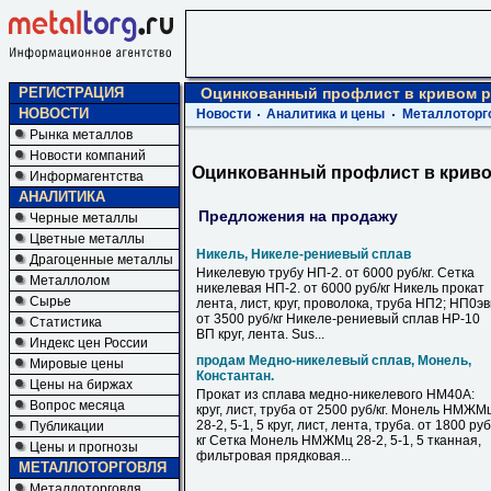
РЕГИСТРАЦИЯ
Оцинкованный профлист в кривом р
НОВОСТИ
Новости
Аналитика и цены
Металлоторг
Рынка металлов
Новости компаний
Оцинкованный профлист в криво
Информагентства
АНАЛИТИКА
Предложения на продажу
Черные металлы
Цветные металлы
Никель, Никеле-рениевый сплав
Драгоценные металлы
Никелевую трубу НП-2. от 6000 руб/кг. Сетка
Металлолом
никелевая НП-2. от 6000 руб/кг Никель прокат
Сырье
лента, лист, круг, проволока, труба НП2; НП0э
от 3500 руб/кг Никеле-рениевый сплав НР-10
Статистика
ВП круг, лента. Sus...
Индекс цен России
продам Медно-никелевый сплав, Монель,
Мировые цены
Константан.
Цены на биржах
Прокат из сплава медно-никелевого НМ40А:
Вопрос месяца
круг, лист, труба от 2500 руб/кг. Монель НМЖМ
28-2, 5-1, 5 круг, лист, лента, труба. от 1800 руб
Публикации
кг Сетка Монель НМЖМц 28-2, 5-1, 5 тканная,
Цены и прогнозы
фильтровая прядковая...
МЕТАЛЛОТОРГОВЛЯ
Металлоторговля