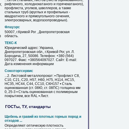
...сеток стальных, листов (листа
оцинкованного
,
рифленого, холоднокатаного и горячекатаного),
,
профлиста
, уголков, швеллеров, а также
стальных труб (круглых и профильных -
квадратного и прямоугольного сечения,
электросварных, водогазопроводных).
Флауэрс
50007, г.
Кривой
Рог
, Днепропетровская
М
область.
Ю
ТЕКС-К
Юридический адрес: Украина,
Днепропетровская обл., г.
Кривой
Рог
, ул. Л.
Бородича, 27, 50086. Телефон: +380 (564)
097027. Факс: +380564097027. Сайт: E-mail:
Дата изменения информации
Союзторгсервис
...2. Листовой металлопрокат: •
Профлист
С8,
С10, С21, С20, Н57, Н60, Н75, Н114, НС15,
НС35, НС44, С44, СС10, СКН157 • Сталь
оцинкованная
(ст. 08Ю, ст. 08ПС) толщина мм
0, 25-3 • Сталь
оцинкованная
с полимерным
покрытием, все RAL • Лист.
ГОСТы, ТУ, стандарты
Щебень и гравий из плотных горных пород и
отходов ...
Определяют оптическую плотность