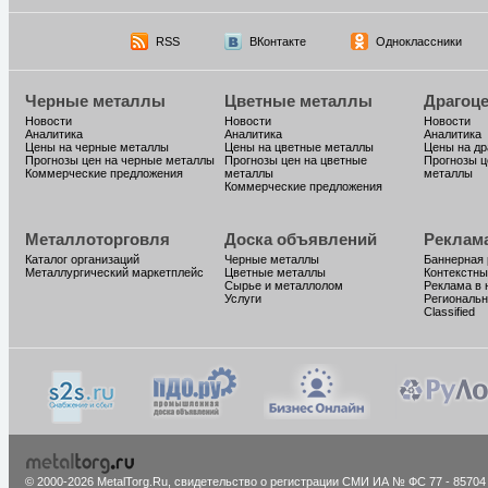
RSS
ВКонтакте
Одноклассники
Черные металлы
Цветные металлы
Драгоц
Новости
Новости
Новости
Аналитика
Аналитика
Аналитика
Цены на черные металлы
Цены на цветные металлы
Цены на д
Прогнозы цен на черные металлы
Прогнозы цен на цветные
Прогнозы ц
Коммерческие предложения
металлы
металлы
Коммерческие предложения
Металлоторговля
Доска объявлений
Реклам
Каталог организаций
Черные металлы
Баннерная
Металлургический маркетплейс
Цветные металлы
Контекстны
Сырье и металлолом
Реклама в 
Услуги
Региональн
Classified
© 2000-2026 MetalTorg.Ru,
cвидетельство о регистрации СМИ ИА № ФС 77 - 85704