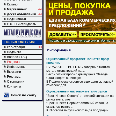
Каталог
Маркетплейс
<<
Доска объявлений
<<
Подшипники
ГОСТы и стандарты
ПОЛЬЗОВАТЕЛЯМ
Регистрация
<<
Информация
Подписка
Вопросы FAQ
Оцинкованный профлист Тольятти проф
Разделы
профлист
Информеры
EVRAZ STEEL BUILDING завершил монтаж
металлоконструкций на ...
Выставки
Беспилотник пробил крышу цеха "Завода
Реклама
Стальнофф" в Липецке
О компании
В Подмосковье строится еще один складской
комплекс для ...
Контакты
Оцинкованный листовой металл рулон
Поиск по сайту
"Брок-Инвест-Сервис" о текущей ситуации на
рынке
металлов
.
"Брок-Инвест-Сервис": активный сезон на
стальном рынке ...
КТЗ освоил выпуск нового вида продукции