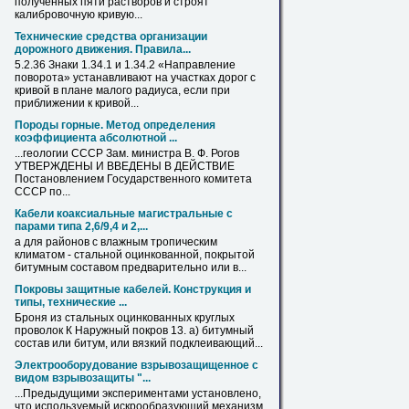
полученных пяти растворов и строят
калибровочную
кривую
...
Технические средства организации
дорожного движения. Правила...
5.2.36 Знаки 1.34.1 и 1.34.2 «Направление
поворота» устанавливают на участках дорог с
кривой
в
плане малого радиуса, если при
приближении к
кривой
...
Породы горные. Метод определения
коэффициента абсолютной ...
...геологии СССР Зам. министра
В
. Ф.
Рогов
УТВЕРЖДЕНЫ И ВВЕДЕНЫ
В
ДЕЙСТВИЕ
Постановлением Государственного комитета
СССР по...
Кабели коаксиальные магистральные с
парами типа 2,6/9,4 и 2,...
а для районов с влажным тропическим
климатом - стальной
оцинкованной
, покрытой
битумным составом предварительно или
в
...
Покровы защитные кабелей. Конструкция и
типы, технические ...
Броня из стальных
оцинкованных
круглых
проволок К Наружный покров 13. а) битумный
состав или битум, или вязкий подклеивающий...
Электрооборудование взрывозащищенное с
видом взрывозащиты "...
...Предыдущими экспериментами установлено,
что используемый искрообразующий механизм