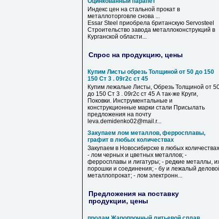
Оцинкованный парапет
Индекс цен на стальной прокат в
металлоторговле снова ...
Essar Steel приобрела британскую Servosteel
Строительство завода металлоконструкций в
Курганской области...
Спрос на продукцию, цены
Купим Листы обрезь Толщиной от 50 до 150
150 Ст 3 . 09г2с ст 45
Купим лежалые Листы, Обрезь Толщиной от 5
до 150 Ст 3 . 09г2с ст 45 А так-же Круги,
Поковки. Инструментальные и
конструкционные марки стали Присылать
предложения на почту
leva.demidenko02@mail.r...
Закупаем лом металлов, ферросплавы,
графит в любых количествах
Закупаем в Новосибирске в любых количествах
- лом черных и цветных металлов; -
ферросплавы и лигатуры; - редкие металлы, и
порошки и соединения; - бу и лежалый делово
металлопрокат; - лом электронн...
Предложения на поставку
продукции, цены
продам Жаропрочный литьевой сплав