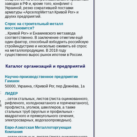
заводах
в
РФ и, кроме того, конфликт с
Украиной, резко сократившей поставки
арматуры «АрселорМиттал
Кривой
Рог
» и
других предприятий.
Спрос на строительный металл
восстановится?
...
Кривой
Рог
» и Енакиевского метзавода
соответственно.
В
заключение отметим ещё
один фактор, способный взбодрить российскую
стройиндустрию и несколько оживить её спрос
на металлопродукцию.
В
2018 году
0
существенно вырос рынок ипотеки
в
России.
Каталог организаций и предприятий
Научно-производственное предприятие
Гамаюн
50000, Украина, г.
Кривой
Рог
, пер.Дежнёва, 1а
:
ЛИДЕР
...сеток стальных, листов (листа
оцинкованного
,
х
рифленого, холоднокатаного и горячекатаного),
й
профлиста
, уголков, швеллеров, а также
стальных труб (круглых и профильных -
квадратного и прямоугольного сечения,
электросварных, водогазопроводных).
Евро-Азиатская Металлоторгующая
Компания