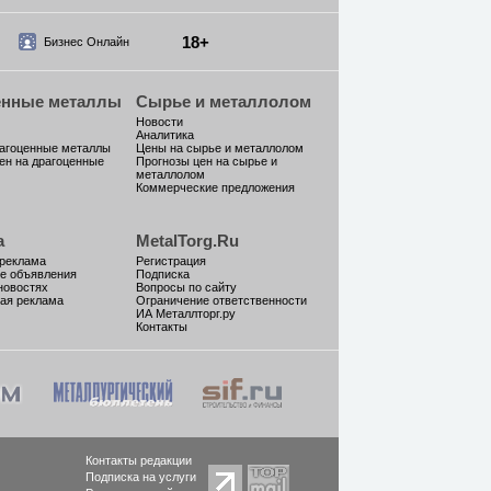
18+
Бизнес Онлайн
енные металлы
Сырье и металлолом
Новости
Аналитика
рагоценные металлы
Цены на сырье и металлолом
ен на драгоценные
Прогнозы цен на сырье и
металлолом
Коммерческие предложения
а
MetalTorg.Ru
 реклама
Регистрация
е объявления
Подписка
новостях
Вопросы по сайту
ая реклама
Ограничение ответственности
ИА Металлторг.ру
Контакты
Контакты редакции
Подписка на услуги