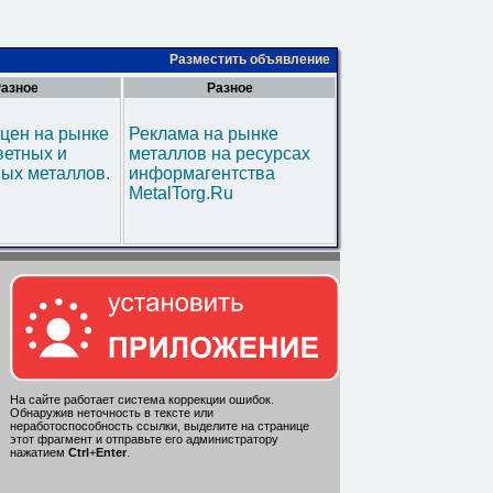
Разместить объявление
азное
Разное
цен на рынке
Реклама на рынке
ветных и
металлов на ресурсах
ых металлов.
информагентства
MetalTorg.Ru
На сайте работает система коррекции ошибок.
Обнаружив неточность в тексте или
неработоспособность ссылки, выделите на странице
этот фрагмент и отправьте его администратору
нажатием
Ctrl
+
Enter
.