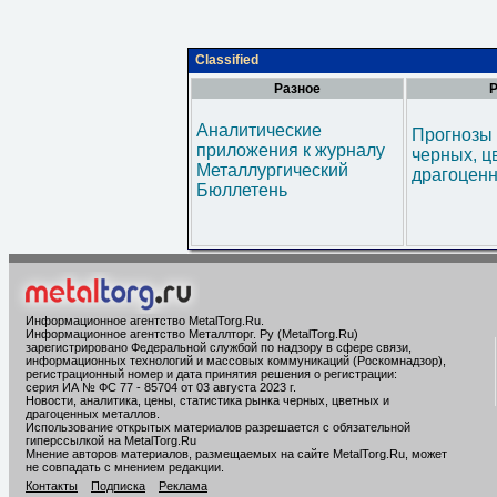
Classified
Разное
Р
Аналитические
Прогнозы 
приложения к журналу
черных, ц
Металлургический
драгоценн
Бюллетень
Информационное агентство MetalTorg.Ru
.
Информационное агентство Металлторг. Ру (MetalTorg.Ru)
зарегистрировано Федеральной службой по надзору в сфере связи,
информационных технологий и массовых коммуникаций (Роскомнадзор),
регистрационный номер и дата принятия решения о регистрации:
серия ИА № ФС 77 - 85704 от 03 августа 2023 г.
Новости, аналитика, цены, статистика рынка черных, цветных и
драгоценных металлов.
Использование открытых материалов разрешается с обязательной
гиперссылкой на MetalTorg.Ru
Мнение авторов материалов, размещаемых на сайте MetalTorg.Ru, может
не совпадать с мнением редакции.
Контакты
Подписка
Реклама