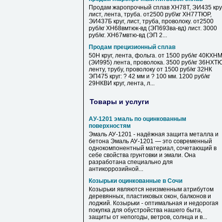
Продам жаропрочный сплав ХН78Т, ЭИ435 круг
лист, лента, труба. от2500 руб\кг ХН77ТЮР,
ЭИ437Б круг, лист, труба, проволоку. от2500
руб/кг ХН68вмтюк-вд (ЭП693ва-вд) лист. 3000
руб/кг. ХН67мвтю-вд (ЭП 2...
Продам прецизионный сплав
50Н круг, лента, фольга. от 1500 руб/кг 40КХН
(ЭИ995) лента, проволока. 3500 руб/кг 36НХТ
ленту, трубу, проволоку от 1500 руб/кг 32НК
ЭП475 круг: ? 42 мм и ? 100 мм. 1200 руб/кг
29НКВИ круг, лента, л...
Товары и услуги
АУ-1201 эмаль по оцинкованным
поверхностям
Эмаль АУ-1201 - надёжная защита металла и
бетона Эмаль АУ-1201 — это современный
однокомпонентный материал, сочетающий в
себе свойства грунтовки и эмали. Она
разработана специально для
антикоррозийной...
Козырьки оцинкованные в Сочи
Козырьки являются неизменным атрибутом
деревянных, пластиковых окон, балконов и
лоджий. Козырьки - оптимальная и недорогая
покупка для обустройства нашего быта,
защиты от непогоды, ветров, солнца и в...