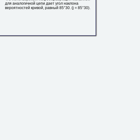
для аналогичной цепи дает угол наклона
вероятностей
кривой
, равный 85°30. (j = 85°30).