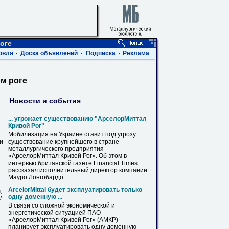
оге
овля
Доска объявлений
Подписка
Реклама
м роге
Новости и события
... угрожает существованию "АрселорМиттал
Кривой
Рог
"
Мобилизация на Украине ставит под угрозу
ви
существование крупнейшего
в
стране
металлургического предприятия
«АрселорМиттал
Кривой
Рог
». Об этом
в
интервью британской газете Financial Times
рассказал исполнительный директор компании
Мауро Лонгобардо.
ArcelorMittal будет эксплуатировать только
ц
одну доменную ...
/
В
связи со сложной экономической и
энергетической ситуацией ПАО
«АрселорМиттал
Кривой
Рог
» (АМКР)
планирует эксплуатировать одну доменную