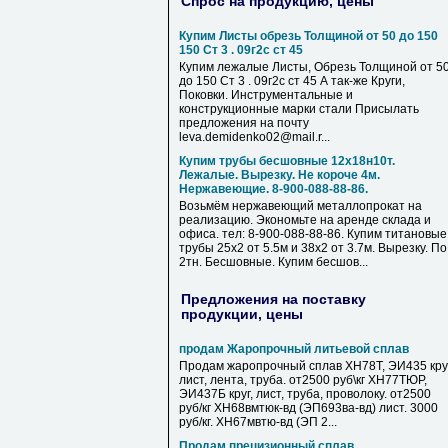
Спрос на продукцию, цены
Купим Листы обрезь Толщиной от 50 до 150
150 Ст 3 . 09г2с ст 45
Купим лежалые Листы, Обрезь Толщиной от 5
до 150 Ст 3 . 09г2с ст 45 А так-же Круги,
Поковки. Инструментальные и
конструкционные марки стали Присылать
предложения на почту
leva.demidenko02@mail.r...
Купим трубы бесшовные 12х18н10т.
Лежалые. Вырезку. Не короче 4м.
Нержавеющие. 8-900-088-88-86.
Возьмём нержавеющий металлопрокат на
реализацию. Экономьте на аренде склада и
офиса. тел: 8-900-088-88-86. Купим титановые
трубы 25х2 от 5.5м и 38х2 от 3.7м. Вырезку. По
2тн. Бесшовные. Купим бесшов...
Предложения на поставку
продукции, цены
продам Жаропрочный литьевой сплав
Продам жаропрочный сплав ХН78Т, ЭИ435 круг
лист, лента, труба. от2500 руб\кг ХН77ТЮР,
ЭИ437Б круг, лист, труба, проволоку. от2500
руб/кг ХН68вмтюк-вд (ЭП693ва-вд) лист. 3000
руб/кг. ХН67мвтю-вд (ЭП 2...
Продам прецизионный сплав