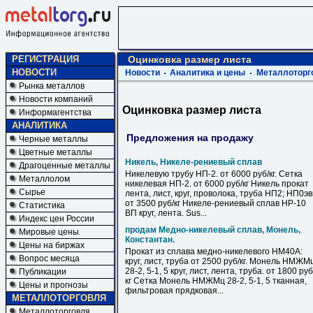
РЕГИСТРАЦИЯ
Оцинковка размер листа
НОВОСТИ
Новости
Аналитика и цены
Металлоторг
Рынка металлов
Новости компаний
Оцинковка размер листа
Информагентства
АНАЛИТИКА
Предложения на продажу
Черные металлы
Цветные металлы
Никель, Никеле-рениевый сплав
Драгоценные металлы
Никелевую трубу НП-2. от 6000 руб/кг. Сетка
Металлолом
никелевая НП-2. от 6000 руб/кг Никель прокат
Сырье
лента, лист, круг, проволока, труба НП2; НП0э
от 3500 руб/кг Никеле-рениевый сплав НР-10
Статистика
ВП круг, лента. Sus...
Индекс цен России
продам Медно-никелевый сплав, Монель,
Мировые цены
Константан.
Цены на биржах
Прокат из сплава медно-никелевого НМ40А:
Вопрос месяца
круг, лист, труба от 2500 руб/кг. Монель НМЖМ
28-2, 5-1, 5 круг, лист, лента, труба. от 1800 руб
Публикации
кг Сетка Монель НМЖМц 28-2, 5-1, 5 тканная,
Цены и прогнозы
фильтровая прядковая...
МЕТАЛЛОТОРГОВЛЯ
Металлоторговля