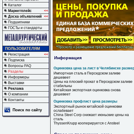
Каталог
Маркетплейс
<<
Доска объявлений
<<
Подшипники
ГОСТы и стандарты
ПОЛЬЗОВАТЕЛЯМ
Регистрация
<<
Информация
Подписка
Вопросы FAQ
Оцинковка цена за лист в Челябинске разме
Разделы
Импортная сталь
в
Персидском заливе
Информеры
дешевеет
Цены
на плоский прокат
в
Персидском заливе
Выставки
стабильны
Реклама
Китайская экспортная
оцинковка
снова
О компании
дешевеет
Контакты
Оцинковка профлист цена размеры
Экспортный рынок китайской
оцинковки
Поиск по сайту
ослабевает
China Steel Corp снижает июньские
цены
на
сталь
ThyssenKrupp кооперируется с Ansteel