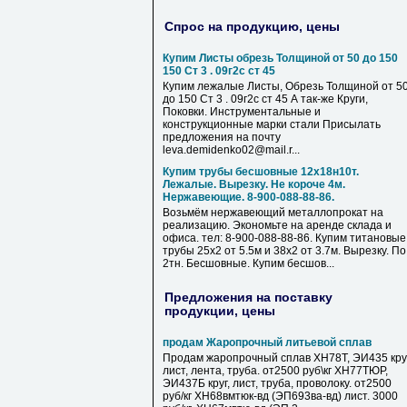
Спрос на продукцию, цены
Купим Листы обрезь Толщиной от 50 до 150
150 Ст 3 . 09г2с ст 45
Купим лежалые Листы, Обрезь Толщиной от 5
до 150 Ст 3 . 09г2с ст 45 А так-же Круги,
Поковки. Инструментальные и
конструкционные марки стали Присылать
предложения на почту
leva.demidenko02@mail.r...
Купим трубы бесшовные 12х18н10т.
Лежалые. Вырезку. Не короче 4м.
Нержавеющие. 8-900-088-88-86.
Возьмём нержавеющий металлопрокат на
реализацию. Экономьте на аренде склада и
офиса. тел: 8-900-088-88-86. Купим титановые
трубы 25х2 от 5.5м и 38х2 от 3.7м. Вырезку. По
2тн. Бесшовные. Купим бесшов...
Предложения на поставку
продукции, цены
продам Жаропрочный литьевой сплав
Продам жаропрочный сплав ХН78Т, ЭИ435 круг
лист, лента, труба. от2500 руб\кг ХН77ТЮР,
ЭИ437Б круг, лист, труба, проволоку. от2500
руб/кг ХН68вмтюк-вд (ЭП693ва-вд) лист. 3000