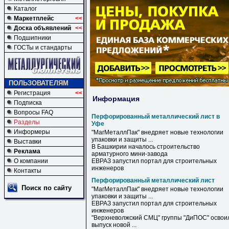
Каталог
Маркетплейс
<<
Доска объявлений
<<
Подшипники
ГОСТы и стандарты
ПОЛЬЗОВАТЕЛЯМ
Регистрация
<<
Информация
Подписка
Вопросы FAQ
Перфорированный металлический лист в
Разделы
Уфе
Информеры
"МагМеталлПак" внедряет новые технологии
упаковки и защиты ...
Выставки
В
Башкирии началось строительство
Реклама
арматурного мини-завода
О компании
ЕВРАЗ запустил портал для строительных
инженеров
Контакты
Перфорированный металлический лист
Поиск по сайту
"МагМеталлПак" внедряет новые технологии
упаковки и защиты ...
ЕВРАЗ запустил портал для строительных
инженеров
"Верхневолжский СМЦ" группы "ДиПОС" освои
выпуск новой ...