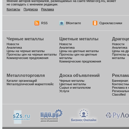
Мнение авторов материалов, размещаемых на сайте MetalTorg.Ru, может
не совпадать с мнением редакции.
Контакты
Подписка
Реклама
RSS
ВКонтакте
Одноклассники
Черные металлы
Цветные металлы
Драгоц
Новости
Новости
Новости
Аналитика
Аналитика
Аналитика
Цены на черные металлы
Цены на цветные металлы
Цены на д
Прогнозы цен на черные металлы
Прогнозы цен на цветные
Прогнозы ц
Коммерческие предложения
металлы
металлы
Коммерческие предложения
Металлоторговля
Доска объявлений
Реклам
Каталог организаций
Черные металлы
Баннерная
Металлургический маркетплейс
Цветные металлы
Контекстны
Сырье и металлолом
Реклама в 
Услуги
Региональн
Classified