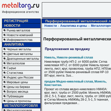
РЕГИСТРАЦИЯ
Перфорированный металлический ли
НОВОСТИ
Новости
Аналитика и цены
Металлоторг
Рынка металлов
Новости компаний
Перфорированный металлический
Информагентства
АНАЛИТИКА
Предложения на продажу
Черные металлы
Цветные металлы
Никель, Никеле-рениевый сплав
Драгоценные металлы
Никелевую трубу НП-2. от 6000 руб/кг. Сетка
Металлолом
никелевая НП-2. от 6000 руб/кг Никель прокат
Сырье
лента, лист, круг, проволока, труба НП2; НП0э
от 3500 руб/кг Никеле-рениевый сплав НР-10
Статистика
ВП круг, лента. Sus...
Индекс цен России
продам Медно-никелевый сплав, Монель,
Мировые цены
Константан.
Цены на биржах
Прокат из сплава медно-никелевого НМ40А:
Вопрос месяца
круг, лист, труба от 2500 руб/кг. Монель НМЖМ
28-2, 5-1, 5 круг, лист, лента, труба. от 1800 руб
Публикации
кг Сетка Монель НМЖМц 28-2, 5-1, 5 тканная,
Цены и прогнозы
фильтровая прядковая...
МЕТАЛЛОТОРГОВЛЯ
Металлоторговля