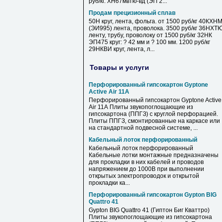
руб/кг. ХН67мвтю-вд (ЭП 2...
Продам прецизионный сплав
50Н круг, лента, фольга. от 1500 руб/кг 40КХН
(ЭИ995) лента, проволока. 3500 руб/кг 36НХТ
ленту, трубу, проволоку от 1500 руб/кг 32НК
ЭП475 круг: ? 42 мм и ? 100 мм. 1200 руб/кг
29НКВИ круг, лента, л...
Товары и услуги
Перфорированный гипсокартон Gyptone
Active Air 11А
Перфорированный гипсокартон Gyptone Active
Air 11А Плиты звукопоглощающие из
гипсокартона (ППГЗ) с круглой перфорацией.
Плиты ППГЗ, смонтированные на каркасе или
на стандартной подвесной системе, ...
Кабельный лоток перфорированный
Кабельный лоток перфорированный
Кабельные лотки монтажные предназначены
для прокладки в них кабелей и проводов
напряжением до 1000В при выполнении
открытых электропроводок и открытой
прокладки ка...
Перфорированный гипсокартон Gypton BIG
Quattro 41
Gypton BIG Quattro 41 (Гиптон Биг Кваттро)
Плиты звукопоглощающие из гипсокартона