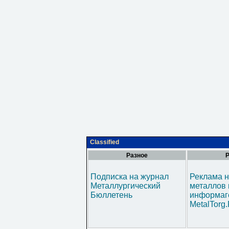
Classified
Разное
Р
Подписка на журнал
Реклама н
Металлургический
металлов 
Бюллетень
информаг
MetalTorg