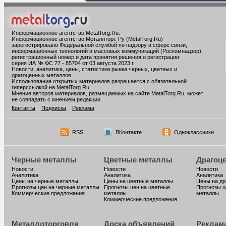
Информационное агентство MetalTorg.Ru
.
Информационное агентство Металлторг. Ру (MetalTorg.Ru)
зарегистрировано Федеральной службой по надзору в сфере связи,
информационных технологий и массовых коммуникаций (Роскомнадзор),
регистрационный номер и дата принятия решения о регистрации:
серия ИА № ФС 77 - 85704 от 03 августа 2023 г.
Новости, аналитика, цены, статистика рынка черных, цветных и
драгоценных металлов.
Использование открытых материалов разрешается с обязательной
гиперссылкой на MetalTorg.Ru
Мнение авторов материалов, размещаемых на сайте MetalTorg.Ru, может
не совпадать с мнением редакции.
Контакты
Подписка
Реклама
RSS
ВКонтакте
Одноклассники
Черные металлы
Цветные металлы
Драгоц
Новости
Новости
Новости
Аналитика
Аналитика
Аналитика
Цены на черные металлы
Цены на цветные металлы
Цены на д
Прогнозы цен на черные металлы
Прогнозы цен на цветные
Прогнозы ц
Коммерческие предложения
металлы
металлы
Коммерческие предложения
Металлоторговля
Доска объявлений
Реклам