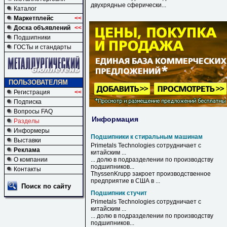
двухрядные сферически...
Каталог
Маркетплейс
<<
Доска объявлений
<<
Подшипники
ГОСТы и стандарты
ПОЛЬЗОВАТЕЛЯМ
Регистрация
<<
Подписка
Вопросы FAQ
Информация
Разделы
Информеры
Подшипники к стиральным машинам
Выставки
Primetals Technologies сотрудничает с
Реклама
китайским ...
О компании
... долю в подразделении по производству
подшипников
...
Контакты
ThyssenKrupp закроет производственное
предприятие в США в ...
Поиск по сайту
Подшипник стучит
Primetals Technologies сотрудничает с
китайским ...
... долю в подразделении по производству
подшипников
...