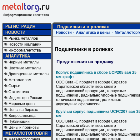
РЕГИСТРАЦИЯ
Подшипники в роликах
НОВОСТИ
Новости
Аналитика и цены
Металлоторг
Рынка металлов
Новости компаний
Подшипники в роликах
Информагентства
АНАЛИТИКА
Предложения на продажу
Черные металлы
Цветные металлы
Корпус подшипника в сборе UCP205 вал 25
Драгоценные металлы
мм крафт
Металлолом
ООО Вега -С продает в городе Саратов
Сырье
Саратовской области весь спектр
подшипниковой продукции , корпусные
Статистика
подшипники , радиально упорные подшипники 
Индекс цен России
конические подшипники , роликовые
Мировые цены
двухрядные сферически...
Цены на биржах
Круглый корпус подшипника UCFC207 вал 3
Вопрос месяца
мм
ООО Вега -С продает в городе Саратов
Публикации
Саратовской области весь спектр
Цены и прогнозы
подшипниковой продукции , корпусные
МЕТАЛЛОТОРГОВЛЯ
подшипники , радиально упорные подшипники 
конические подшипники , роликовые
Металлоторговля