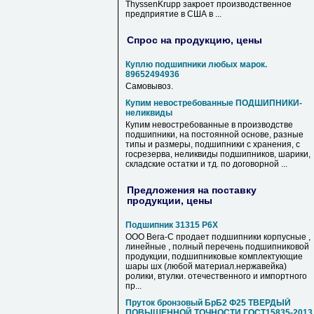
ThyssenKrupp закроет производственное
предприятие в США в ...
Спрос на продукцию, цены
Куплю подшипники любых марок.
89652494936
Самовывоз.
Купим невостребованные ПОДШИПНИКИ-
неликвиды
Купим невостребованные в производстве
подшипники, на постоянной основе, разные
типы и размеры, подшипники с хранения, с
госрезерва, неликвиды подшипников, шарики,
складские остатки и тд. по договорной ...
Предложения на поставку
продукции, цены
Подшипник 31315 P6X
ООО Вега-С продает подшипники корпусные ,
линейные , полный перечень подшипниковой
продукции, подшипниковые комплектующие
шары шх (любой материал.нержавейка)
ролики, втулки. отечественного и импортного
пр...
Пруток бронзовый БрБ2 Ф25 ТВЕРДЫЙ
ПОВЫШЕННОЙ ТОЧНОСТИ ГОСТ15835-2013