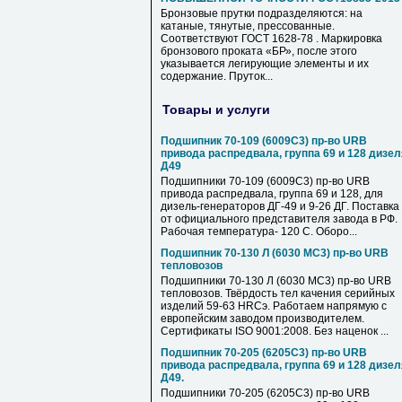
Бронзовые прутки подразделяются: на
катаные, тянутые, прессованные.
Соответствуют ГОСТ 1628-78 . Маркировка
бронзового проката «БР», после этого
указывается легирующие элементы и их
содержание. Пруток...
Товары и услуги
Подшипник 70-109 (6009С3) пр-во URB
привода распредвала, группа 69 и 128 дизел
Д49
Подшипники 70-109 (6009С3) пр-во URB
привода распредвала, группа 69 и 128, для
дизель-генераторов ДГ-49 и 9-26 ДГ. Поставка
от официального представителя завода в РФ.
Рабочая температура- 120 С. Оборо...
Подшипник 70-130 Л (6030 MC3) пр-во URB
тепловозов
Подшипники 70-130 Л (6030 MC3) пр-во URB
тепловозов. Твёрдость тел качения серийных
изделий 59-63 HRCэ. Работаем напрямую с
европейским заводом производителем.
Сертификаты ISO 9001:2008. Без наценок ...
Подшипник 70-205 (6205С3) пр-во URB
привода распредвала, группа 69 и 128 дизел
Д49.
Подшипники 70-205 (6205С3) пр-во URB