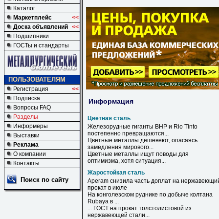
Каталог
Маркетплейс
<<
Доска объявлений
<<
Подшипники
ГОСТы и стандарты
ПОЛЬЗОВАТЕЛЯМ
Регистрация
<<
Подписка
Информация
Вопросы FAQ
Разделы
Цветная сталь
Информеры
Железорудные гиганты BHP и Rio Tinto
постепенно превращаются...
Выставки
Цветные
металлы дешевеют, опасаясь
Реклама
замедления мирового...
О компании
Цветные
металлы ищут поводы для
оптимизма, хотя ситуация...
Контакты
Жаростойкая сталь
Поиск по сайту
Aperam снизила часть доплат на нержавеющи
прокат в июле
На конголезском руднике по добыче колтана
Rubaya в ...
... ГОСТ на прокат толстолистовой из
нержавеющей
стали
...