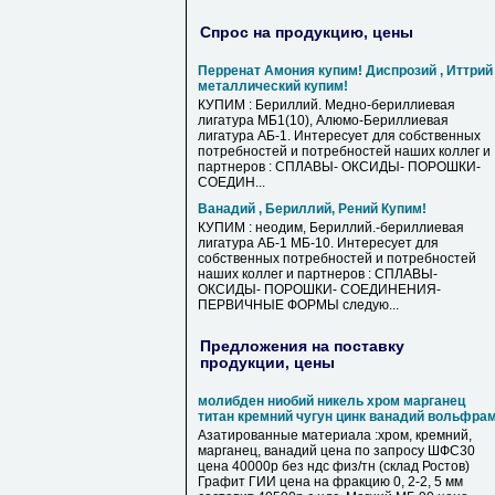
Спрос на продукцию, цены
Перренат Амония купим! Диспрозий , Иттрий
металлический купим!
КУПИМ : Бериллий. Медно-бериллиевая
лигатура МБ1(10), Алюмо-Бериллиевая
лигатура АБ-1. Интересует для собственных
потребностей и потребностей наших коллег и
партнеров : СПЛАВЫ- ОКСИДЫ- ПОРОШКИ-
СОЕДИН...
Ванадий , Бериллий, Рений Купим!
КУПИМ : неодим, Бериллий.-бериллиевая
лигатура АБ-1 МБ-10. Интересует для
собственных потребностей и потребностей
наших коллег и партнеров : СПЛАВЫ-
ОКСИДЫ- ПОРОШКИ- СОЕДИНЕНИЯ-
ПЕРВИЧНЫЕ ФОРМЫ следую...
Предложения на поставку
продукции, цены
молибден ниобий никель хром марганец
титан кремний чугун цинк ванадий вольфра
Азатированные материала :хром, кремний,
марганец, ванадий цена по запросу ШФС30
цена 40000р без ндс физ/тн (склад Ростов)
Графит ГИИ цена на фракцию 0, 2-2, 5 мм