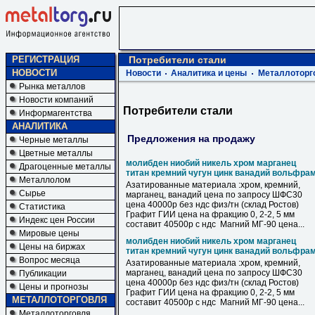
РЕГИСТРАЦИЯ
Потребители стали
НОВОСТИ
Новости
Аналитика и цены
Металлоторг
Рынка металлов
Новости компаний
Потребители стали
Информагентства
АНАЛИТИКА
Предложения на продажу
Черные металлы
Цветные металлы
молибден ниобий никель хром марганец
Драгоценные металлы
титан кремний чугун цинк ванадий вольфра
Металлолом
Азатированные материала :хром, кремний,
Сырье
марганец, ванадий цена по запросу ШФС30
цена 40000р без ндс физ/тн (склад Ростов)
Статистика
Графит ГИИ цена на фракцию 0, 2-2, 5 мм
Индекс цен России
составит 40500р с ндс Магний МГ-90 цена...
Мировые цены
молибден ниобий никель хром марганец
Цены на биржах
титан кремний чугун цинк ванадий вольфра
Вопрос месяца
Азатированные материала :хром, кремний,
марганец, ванадий цена по запросу ШФС30
Публикации
цена 40000р без ндс физ/тн (склад Ростов)
Цены и прогнозы
Графит ГИИ цена на фракцию 0, 2-2, 5 мм
МЕТАЛЛОТОРГОВЛЯ
составит 40500р с ндс Магний МГ-90 цена...
Металлоторговля