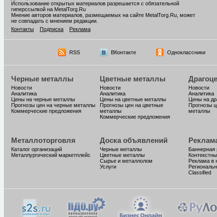
Использование открытых материалов разрешается с обязательной
гиперссылкой на MetalTorg.Ru
Мнение авторов материалов, размещаемых на сайте MetalTorg.Ru, может
не совпадать с мнением редакции.
Контакты
Подписка
Реклама
RSS
ВКонтакте
Одноклассники
Черные металлы
Цветные металлы
Драгоц
Новости
Новости
Новости
Аналитика
Аналитика
Аналитика
Цены на черные металлы
Цены на цветные металлы
Цены на д
Прогнозы цен на черные металлы
Прогнозы цен на цветные
Прогнозы ц
Коммерческие предложения
металлы
металлы
Коммерческие предложения
Металлоторговля
Доска объявлений
Реклам
Каталог организаций
Черные металлы
Баннерная
Металлургический маркетплейс
Цветные металлы
Контекстны
Сырье и металлолом
Реклама в 
Услуги
Региональн
Classified