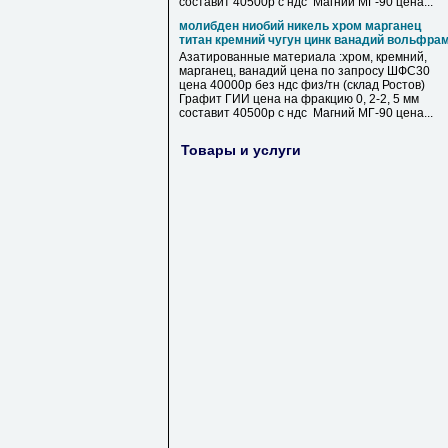
составит 40500р с ндс Магний МГ-90 цена...
молибден ниобий никель хром марганец
титан кремний чугун цинк ванадий вольфра
Азатированные материала :хром, кремний,
марганец, ванадий цена по запросу ШФС30
цена 40000р без ндс физ/тн (склад Ростов)
Графит ГИИ цена на фракцию 0, 2-2, 5 мм
составит 40500р с ндс Магний МГ-90 цена...
Товары и услуги