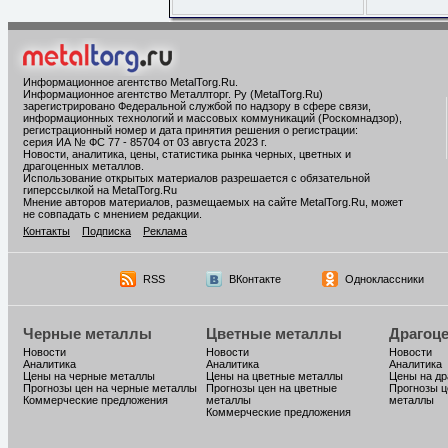
Информационное агентство MetalTorg.Ru
.
Информационное агентство Металлторг. Ру (MetalTorg.Ru)
зарегистрировано Федеральной службой по надзору в сфере связи,
информационных технологий и массовых коммуникаций (Роскомнадзор),
регистрационный номер и дата принятия решения о регистрации:
серия ИА № ФС 77 - 85704 от 03 августа 2023 г.
Новости, аналитика, цены, статистика рынка черных, цветных и
драгоценных металлов.
Использование открытых материалов разрешается с обязательной
гиперссылкой на MetalTorg.Ru
Мнение авторов материалов, размещаемых на сайте MetalTorg.Ru, может
не совпадать с мнением редакции.
Контакты
Подписка
Реклама
RSS
ВКонтакте
Одноклассники
Черные металлы
Цветные металлы
Драгоц
Новости
Новости
Новости
Аналитика
Аналитика
Аналитика
Цены на черные металлы
Цены на цветные металлы
Цены на д
Прогнозы цен на черные металлы
Прогнозы цен на цветные
Прогнозы ц
Коммерческие предложения
металлы
металлы
Коммерческие предложения