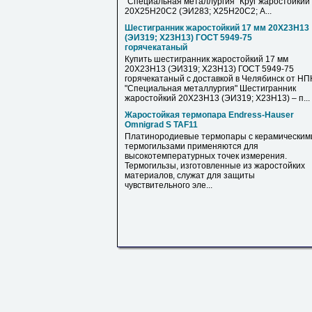
"Специальная металлургия" Круг жаростойкий
20Х25Н20С2 (ЭИ283; Х25Н20С2; A...
Шестигранник жаростойкий 17 мм 20Х23Н13
(ЭИ319; Х23Н13) ГОСТ 5949-75
горячекатаный
Купить шестигранник жаростойкий 17 мм
20Х23Н13 (ЭИ319; Х23Н13) ГОСТ 5949-75
горячекатаный с доставкой в Челябинск от НП
"Специальная металлургия" Шестигранник
жаростойкий 20Х23Н13 (ЭИ319; Х23Н13) – п...
Жаростойкая термопара Endress-Hauser
Omnigrad S TAF11
Платинородиевые термопары с керамическим
термогильзами применяются для
высокотемпературных точек измерения.
Термогильзы, изготовленные из жаростойких
материалов, служат для защиты
чувствительного эле...