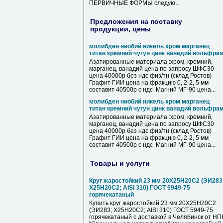
ПЕРВИЧНЫЕ ФОРМЫ следую...
Предложения на поставку
продукции, цены
молибден ниобий никель хром марганец
титан кремний чугун цинк ванадий вольфра
Азатированные материала :хром, кремний,
марганец, ванадий цена по запросу ШФС30
цена 40000р без ндс физ/тн (склад Ростов)
Графит ГИИ цена на фракцию 0, 2-2, 5 мм
составит 40500р с ндс Магний МГ-90 цена...
молибден ниобий никель хром марганец
титан кремний чугун цинк ванадий вольфра
Азатированные материала :хром, кремний,
марганец, ванадий цена по запросу ШФС30
цена 40000р без ндс физ/тн (склад Ростов)
Графит ГИИ цена на фракцию 0, 2-2, 5 мм
составит 40500р с ндс Магний МГ-90 цена...
Товары и услуги
Круг жаростойкий 23 мм 20Х25Н20С2 (ЭИ283
Х25Н20С2; AISI 310) ГОСТ 5949-75
горячекатаный
Купить круг жаростойкий 23 мм 20Х25Н20С2
(ЭИ283; Х25Н20С2; AISI 310) ГОСТ 5949-75
горячекатаный с доставкой в Челябинск от НП