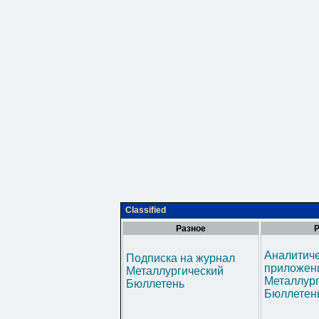
Classified
Разное
Р
Аналитич
Подписка на журнал
приложени
Металлургический
Металлур
Бюллетень
Бюллетен