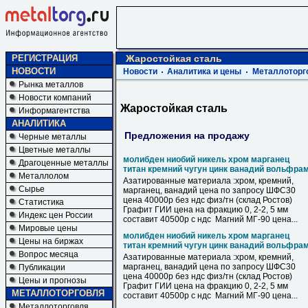
РЕГИСТРАЦИЯ
Жаростойкая сталь
НОВОСТИ
Новости
Аналитика и цены
Металлоторг
Рынка металлов
Новости компаний
Жаростойкая сталь
Информагентства
АНАЛИТИКА
Предложения на продажу
Черные металлы
Цветные металлы
молибден ниобий никель хром марганец
Драгоценные металлы
титан кремний чугун цинк ванадий вольфра
Металлолом
Азатированные материала :хром, кремний,
Сырье
марганец, ванадий цена по запросу ШФС30
цена 40000р без ндс физ/тн (склад Ростов)
Статистика
Графит ГИИ цена на фракцию 0, 2-2, 5 мм
Индекс цен России
составит 40500р с ндс Магний МГ-90 цена...
Мировые цены
молибден ниобий никель хром марганец
Цены на биржах
титан кремний чугун цинк ванадий вольфра
Вопрос месяца
Азатированные материала :хром, кремний,
марганец, ванадий цена по запросу ШФС30
Публикации
цена 40000р без ндс физ/тн (склад Ростов)
Цены и прогнозы
Графит ГИИ цена на фракцию 0, 2-2, 5 мм
МЕТАЛЛОТОРГОВЛЯ
составит 40500р с ндс Магний МГ-90 цена...
Металлоторговля