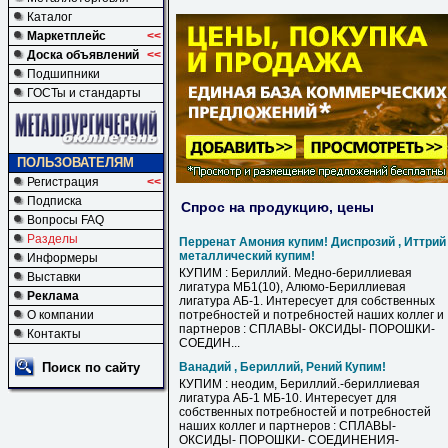
Каталог
Маркетплейс
<<
Доска объявлений
<<
Подшипники
ГОСТы и стандарты
ПОЛЬЗОВАТЕЛЯМ
Регистрация
<<
Подписка
Спрос на продукцию, цены
Вопросы FAQ
Разделы
Перренат Амония купим! Диспрозий , Иттрий
металлический купим!
Информеры
КУПИМ : Бериллий. Медно-бериллиевая
Выставки
лигатура МБ1(10), Алюмо-Бериллиевая
Реклама
лигатура АБ-1. Интересует для собственных
О компании
потребностей и потребностей наших коллег и
партнеров : СПЛАВЫ- ОКСИДЫ- ПОРОШКИ-
Контакты
СОЕДИН...
Поиск по сайту
Ванадий , Бериллий, Рений Купим!
КУПИМ : неодим, Бериллий.-бериллиевая
лигатура АБ-1 МБ-10. Интересует для
собственных потребностей и потребностей
наших коллег и партнеров : СПЛАВЫ-
ОКСИДЫ- ПОРОШКИ- СОЕДИНЕНИЯ-