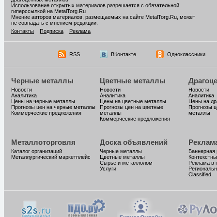
Использование открытых материалов разрешается с обязательной
гиперссылкой на MetalTorg.Ru
Мнение авторов материалов, размещаемых на сайте MetalTorg.Ru, может
не совпадать с мнением редакции.
Контакты
Подписка
Реклама
RSS
ВКонтакте
Одноклассники
Черные металлы
Цветные металлы
Драгоц
Новости
Новости
Новости
Аналитика
Аналитика
Аналитика
Цены на черные металлы
Цены на цветные металлы
Цены на д
Прогнозы цен на черные металлы
Прогнозы цен на цветные
Прогнозы ц
Коммерческие предложения
металлы
металлы
Коммерческие предложения
Металлоторговля
Доска объявлений
Реклам
Каталог организаций
Черные металлы
Баннерная
Металлургический маркетплейс
Цветные металлы
Контекстны
Сырье и металлолом
Реклама в 
Услуги
Региональн
Classified