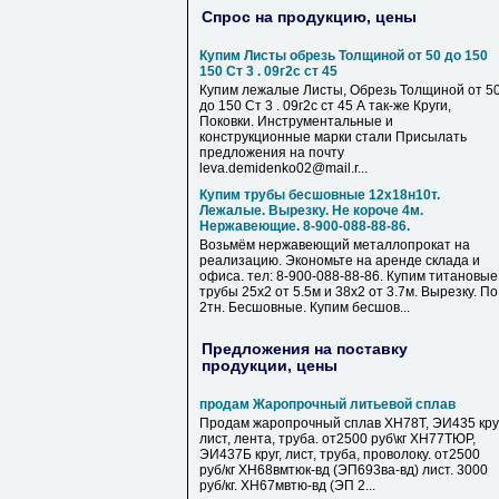
Спрос на продукцию, цены
Купим Листы обрезь Толщиной от 50 до 150
150 Ст 3 . 09г2с ст 45
Купим лежалые Листы, Обрезь Толщиной от 5
до 150 Ст 3 . 09г2с ст 45 А так-же Круги,
Поковки. Инструментальные и
конструкционные марки стали Присылать
предложения на почту
leva.demidenko02@mail.r...
Купим трубы бесшовные 12х18н10т.
Лежалые. Вырезку. Не короче 4м.
Нержавеющие. 8-900-088-88-86.
Возьмём нержавеющий металлопрокат на
реализацию. Экономьте на аренде склада и
офиса. тел: 8-900-088-88-86. Купим титановые
трубы 25х2 от 5.5м и 38х2 от 3.7м. Вырезку. По
2тн. Бесшовные. Купим бесшов...
Предложения на поставку
продукции, цены
продам Жаропрочный литьевой сплав
Продам жаропрочный сплав ХН78Т, ЭИ435 круг
лист, лента, труба. от2500 руб\кг ХН77ТЮР,
ЭИ437Б круг, лист, труба, проволоку. от2500
руб/кг ХН68вмтюк-вд (ЭП693ва-вд) лист. 3000
руб/кг. ХН67мвтю-вд (ЭП 2...