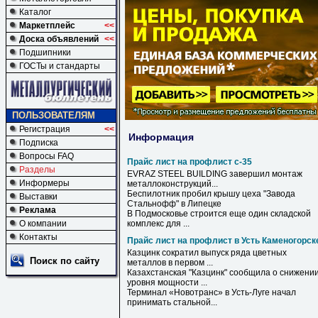
Каталог
Маркетплейс
<<
Доска объявлений
<<
Подшипники
ГОСТы и стандарты
ПОЛЬЗОВАТЕЛЯМ
Регистрация
<<
Информация
Подписка
Вопросы FAQ
Прайс лист на профлист с-35
Разделы
EVRAZ STEEL BUILDING завершил монтаж
Информеры
металлоконструкций...
Беспилотник пробил крышу цеха "Завода
Выставки
Стальнофф" в Липецке
Реклама
В Подмосковье строится еще один складской
О компании
комплекс для ...
Контакты
Прайс лист на профлист в Усть Каменогорск
Казцинк сократил выпуск ряда цветных
Поиск по сайту
металлов
в
первом ...
Казахстанская "Казцинк" сообщила о снижени
уровня мощности ...
Терминал «Новотранс»
в
Усть
-Луге начал
принимать стальной...