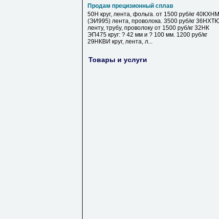
Продам прецизионный сплав
50Н круг, лента, фольга. от 1500 руб/кг 40КХН
(ЭИ995) лента, проволока. 3500 руб/кг 36НХТ
ленту, трубу, проволоку от 1500 руб/кг 32НК
ЭП475 круг: ? 42 мм и ? 100 мм. 1200 руб/кг
29НКВИ круг, лента, л...
Товары и услуги