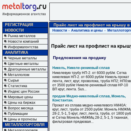
РЕГИСТРАЦИЯ
Прайс лист на профлист на крышу в
НОВОСТИ
Новости
Аналитика и цены
Металлоторг
Рынка металлов
Новости компаний
Прайс лист на профлист на крыш
Информагентства
АНАЛИТИКА
Предложения на продажу
Черные металлы
Цветные металлы
Никель, Никеле-рениевый сплав
Драгоценные металлы
Никелевую трубу НП-2. от 6000 руб/кг. Сетка
Металлолом
никелевая НП-2. от 6000 руб/кг Никель прокат
Сырье
лента, лист, круг, проволока, труба НП2; НП0э
от 3500 руб/кг Никеле-рениевый сплав НР-10
Статистика
ВП круг, лента. Sus...
Индекс цен России
продам Медно-никелевый сплав, Монель,
Мировые цены
Константан.
Цены на биржах
Прокат из сплава медно-никелевого НМ40А:
Вопрос месяца
круг, лист, труба от 2500 руб/кг. Монель НМЖМ
28-2, 5-1, 5 круг, лист, лента, труба. от 1800 руб
Публикации
кг Сетка Монель НМЖМц 28-2, 5-1, 5 тканная,
Цены и прогнозы
фильтровая прядковая...
МЕТАЛЛОТОРГОВЛЯ
Металлоторговля