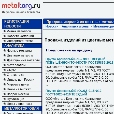
РЕГИСТРАЦИЯ
Продажа изделий из цветных металл
НОВОСТИ
Новости
Аналитика и цены
Металлоторг
Рынка металлов
Новости компаний
Продажа изделий из цветных мет
Информагентства
АНАЛИТИКА
Предложения на продажу
Черные металлы
Цветные металлы
Пруток бронзовый БрБ2 Ф15 ТВЕРДЫЙ
Драгоценные металлы
ПОВЫШЕННОЙ ТОЧНОСТИ ГОСТ15835-2013
Металлолом
ООО «МеталлКомплект» г. Кольчугино
Сырье
предлагает медные трубы М1, М2, М3 ГОСТ
617-06. Латунные трубы ЛС59-1, Л63 ГОСТ 494
Статистика
90, бойлерные трубы Л68, ЛАМШ77-2-0, 05
Индекс цен России
ГОСТ 21646-2003. Минимальная партия от 50
Мировые цены
...
Цены на биржах
Пруток бронзовый БрОФ6,5-0,15 Ф12
Вопрос месяца
ГОСТ10025-2016 ТВЕРДЫЙ
ООО «МеталлКомплект» г. Кольчугино
Публикации
предлагает медные трубы М1, М2, М3 ГОСТ
Цены и прогнозы
617-06. Латунные трубы ЛС59-1, Л63 ГОСТ 494
МЕТАЛЛОТОРГОВЛЯ
90, бойлерные трубы Л68, ЛАМШ77-2-0, 05
ГОСТ 21646-2003. Минимальная партия от 50
Металлоторговля