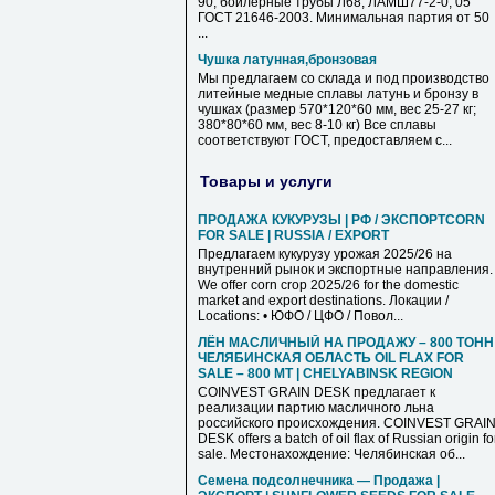
90, бойлерные трубы Л68, ЛАМШ77-2-0, 05
ГОСТ 21646-2003. Минимальная партия от 50
...
Чушка латунная,бронзовая
Мы предлагаем со склада и под производство
литейные медные сплавы латунь и бронзу в
чушках (размер 570*120*60 мм, вес 25-27 кг;
380*80*60 мм, вес 8-10 кг) Все сплавы
соответствуют ГОСТ, предоставляем с...
Товары и услуги
ПРОДАЖА КУКУРУЗЫ | РФ / ЭКСПОРТCORN
FOR SALE | RUSSIA / EXPORT
Предлагаем кукурузу урожая 2025/26 на
внутренний рынок и экспортные направления.
We offer corn crop 2025/26 for the domestic
market and export destinations. Локации /
Locations: • ЮФО / ЦФО / Повол...
ЛЁН МАСЛИЧНЫЙ НА ПРОДАЖУ – 800 ТОНН 
ЧЕЛЯБИНСКАЯ ОБЛАСТЬ OIL FLAX FOR
SALE – 800 MT | CHELYABINSK REGION
COINVEST GRAIN DESK предлагает к
реализации партию масличного льна
российского происхождения. COINVEST GRAI
DESK offers a batch of oil flax of Russian origin fo
sale. Местонахождение: Челябинская об...
Семена подсолнечника — Продажа |