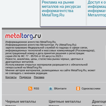
Реклама на рынке
Доступ к 
металлов на ресурсах
информац
информагентства
информаг
MetalTorg.Ru
Металлтор
Информационное агентство MetalTorg.Ru
.
Информационное агентство Металлторг. Ру (MetalTorg.Ru)
зарегистрировано Федеральной службой по надзору в сфере связи,
информационных технологий и массовых коммуникаций (Роскомнадзор),
регистрационный номер и дата принятия решения о регистрации:
серия ИА № ФС 77 - 85704 от 03 августа 2023 г.
Новости, аналитика, цены, статистика рынка черных, цветных и
драгоценных металлов.
Использование открытых материалов разрешается с обязательной
гиперссылкой на MetalTorg.Ru
Мнение авторов материалов, размещаемых на сайте MetalTorg.Ru, может
не совпадать с мнением редакции.
Контакты
Подписка
Реклама
RSS
ВКонтакте
Одноклассники
Черные металлы
Цветные металлы
Драгоц
Новости
Новости
Новости