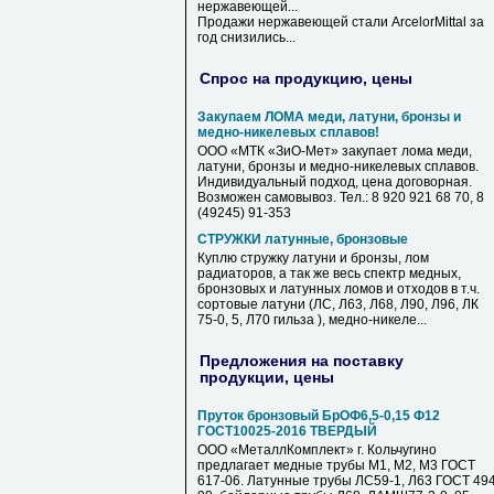
нержавеющей
...
Продажи
нержавеющей
стали ArcelorMittal за
год снизились...
Спрос на продукцию, цены
Закупаем ЛОМА меди, латуни, бронзы и
медно-никелевых сплавов!
ООО «МТК «ЗиО-Мет» закупает лома меди,
латуни, бронзы и медно-никелевых сплавов.
Индивидуальный подход, цена договорная.
Возможен самовывоз. Тел.: 8 920 921 68 70, 8
(49245) 91-353
СТРУЖКИ латунные, бронзовые
Куплю стружку латуни и бронзы, лом
радиаторов, а так же весь спектр медных,
бронзовых и латунных ломов и отходов в т.ч.
сортовые латуни (ЛС, Л63, Л68, Л90, Л96, ЛК
75-0, 5, Л70 гильза ), медно-никеле...
Предложения на поставку
продукции, цены
Пруток бронзовый БрОФ6,5-0,15 Ф12
ГОСТ10025-2016 ТВЕРДЫЙ
ООО «МеталлКомплект» г. Кольчугино
предлагает медные трубы М1, М2, М3 ГОСТ
617-06. Латунные трубы ЛС59-1, Л63 ГОСТ 494