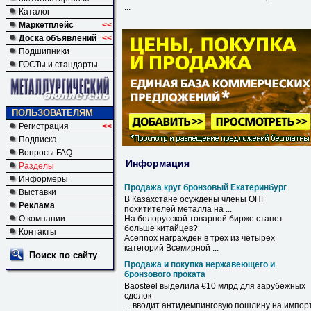
...
Каталог
Маркетплейс
<<
Доска объявлений
<<
Подшипники
ГОСТы и стандарты
ПОЛЬЗОВАТЕЛЯМ
Регистрация
<<
Подписка
Вопросы FAQ
Информация
Разделы
Информеры
Продажа круг бронзовый Екатеринбург
Выставки
В Казахстане осуждены члены ОПГ
Реклама
похитителей металла на ...
О компании
На белорусской товарной бирже станет
больше китайцев?
Контакты
Acerinox награжден в трех из четырех
категорий Всемирной ...
Поиск по сайту
Продажа и покупка нержавеющего и
бронзового проката
Baosteel выделила €10 млрд для зарубежных
сделок
... вводит антидемпинговую пошлину на импор