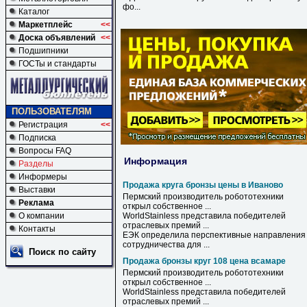
фо...
Каталог
Маркетплейс
<<
Доска объявлений
<<
Подшипники
ГОСТы и стандарты
ПОЛЬЗОВАТЕЛЯМ
Регистрация
<<
Подписка
Вопросы FAQ
Информация
Разделы
Информеры
Продажа круга бронзы цены в Иваново
Выставки
Пермский производитель робототехники
Реклама
открыл собственное ...
О компании
WorldStainless представила победителей
отраслевых премий ...
Контакты
ЕЭК определила перспективные направления
сотрудничества для ...
Поиск по сайту
Продажа бронзы круг 108 цена всамаре
Пермский производитель робототехники
открыл собственное ...
WorldStainless представила победителей
отраслевых премий ...