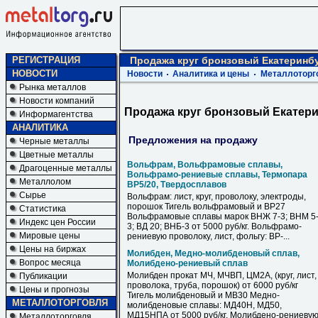
РЕГИСТРАЦИЯ
Продажа круг бронзовый Екатеринб
НОВОСТИ
Новости
Аналитика и цены
Металлоторг
Рынка металлов
Новости компаний
Продажа круг бронзовый Екатер
Информагентства
АНАЛИТИКА
Предложения на продажу
Черные металлы
Цветные металлы
Вольфрам, Вольфрамовые сплавы,
Драгоценные металлы
Вольфрамо-рениевые сплавы, Термопара
Металлолом
ВР5/20, Твердосплавов
Сырье
Вольфрам: лист, круг, проволоку, электроды,
порошок Тигель вольфрамовый и ВР27
Статистика
Вольфрамовые сплавы марок ВНЖ 7-3; ВНМ 5
Индекс цен России
3; ВД 20; ВНБ-3 от 5000 руб/кг. Вольфрамо-
Мировые цены
рениевую проволоку, лист, фольгу: ВР-...
Цены на биржах
Молибден, Медно-молибденовый сплав,
Вопрос месяца
Молибдено-рениевый сплав
Молибден прокат МЧ, МЧВП, ЦМ2А, (круг, лист,
Публикации
проволока, труба, порошок) от 6000 руб/кг
Цены и прогнозы
Тигель молибденовый и МВ30 Медно-
МЕТАЛЛОТОРГОВЛЯ
молибденовые сплавы: МД40Н, МД50,
МД15НПА от 5000 руб/кг. Молибдено-рениеву
Металлоторговля