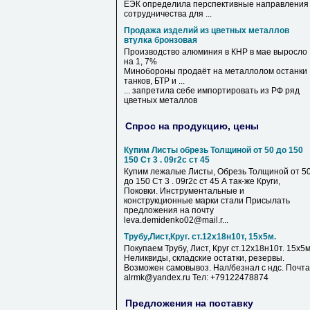
ЕЭК определила перспективные направления
сотрудничества для ...
Продажа изделий из цветных металлов
втулка бронзовая
Производство алюминия в КНР в мае выросло
на 1, 7%
Минобороны продаёт на металлолом останки
танков, БТР и ...
... запретила себе импортировать
из
РФ ряд
цветных
металлов
Спрос на продукцию, цены
Купим Листы обрезь Толщиной от 50 до 150
150 Ст 3 . 09г2с ст 45
Купим лежалые Листы, Обрезь Толщиной от 5
до 150 Ст 3 . 09г2с ст 45 А так-же Круги,
Поковки. Инструментальные и
конструкционные марки стали Присылать
предложения на почту
leva.demidenko02@mail.r...
Трубу,Лист,Круг. ст.12х18н10т, 15х5м.
Покупаем Трубу, Лист, Круг ст.12х18н10т. 15х5м
Неликвиды, складские остатки, резервы.
Возможен самовывоз. Нал/безнал с ндс. Почта
alrmk@yandex.ru Тел: +79122478874
Предложения на поставку