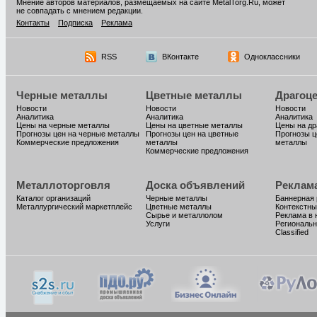
Мнение авторов материалов, размещаемых на сайте MetalTorg.Ru, может
не совпадать с мнением редакции.
Контакты
Подписка
Реклама
RSS
ВКонтакте
Одноклассники
Черные металлы
Цветные металлы
Драгоц
Новости
Новости
Новости
Аналитика
Аналитика
Аналитика
Цены на черные металлы
Цены на цветные металлы
Цены на д
Прогнозы цен на черные металлы
Прогнозы цен на цветные
Прогнозы ц
Коммерческие предложения
металлы
металлы
Коммерческие предложения
Металлоторговля
Доска объявлений
Реклам
Каталог организаций
Черные металлы
Баннерная
Металлургический маркетплейс
Цветные металлы
Контекстны
Сырье и металлолом
Реклама в 
Услуги
Региональн
Classified