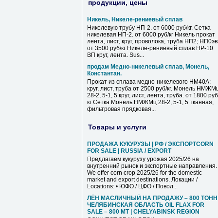
продукции, цены
Никель, Никеле-рениевый сплав
Никелевую трубу НП-2. от 6000 руб/кг. Сетка
никелевая НП-2. от 6000 руб/кг Никель прокат
лента, лист, круг, проволока, труба НП2; НП0э
от 3500 руб/кг Никеле-рениевый сплав НР-10
ВП круг, лента. Sus...
продам Медно-никелевый сплав, Монель,
Константан.
Прокат из сплава медно-никелевого НМ40А:
круг, лист, труба от 2500 руб/кг. Монель НМЖМ
28-2, 5-1, 5 круг, лист, лента, труба. от 1800 руб
кг Сетка Монель НМЖМц 28-2, 5-1, 5 тканная,
фильтровая прядковая...
Товары и услуги
ПРОДАЖА КУКУРУЗЫ | РФ / ЭКСПОРТCORN
FOR SALE | RUSSIA / EXPORT
Предлагаем кукурузу урожая 2025/26 на
внутренний рынок и экспортные направления.
We offer corn crop 2025/26 for the domestic
market and export destinations. Локации /
Locations: • ЮФО / ЦФО / Повол...
ЛЁН МАСЛИЧНЫЙ НА ПРОДАЖУ – 800 ТОНН 
ЧЕЛЯБИНСКАЯ ОБЛАСТЬ OIL FLAX FOR
SALE – 800 MT | CHELYABINSK REGION