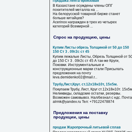
Продажа лента бронзовая
В Казахстане осуждены члены ОПГ
похитителей металла на ...
На белорусской товарной бирже станет
больше китайцев?
Acerinox награжден в трех из четырех
категорий Всемирной ...
Спрос на продукцию, цены
Купим Листы обрезь Толщиной от 50 до 150
150 Ст 3 . 09г2с ст 45
Купим лежалые Листы, Обрезь Толщиной от 5
до 150 Ст 3 . 09г2с ст 45 А так-же Круги,
Поковки. Инструментальные и
конструкционные марки стали Присылать
предложения на почту
leva.demidenko02@mail.r...
Трубу,Лист,Круг. ст.12х18н10т, 15х5м.
Покупаем Трубу, Лист, Круг ст.12х18н10т. 15х5м
Неликвиды, складские остатки, резервы.
Возможен самовывоз. Нал/безнал с ндс. Почта
alrmk@yandex.ru Тел: +79122478874
Предложения на поставку
продукции, цены
продам Жаропрочный литьевой сплав