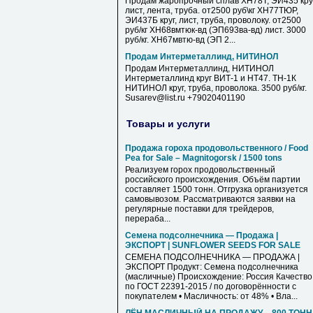
Продам жаропрочный сплав ХН78Т, ЭИ435 круг
лист, лента, труба. от2500 руб\кг ХН77ТЮР,
ЭИ437Б круг, лист, труба, проволоку. от2500
руб/кг ХН68вмтюк-вд (ЭП693ва-вд) лист. 3000
руб/кг. ХН67мвтю-вд (ЭП 2...
Продам Интерметаллинд, НИТИНОЛ
Продам Интерметаллинд, НИТИНОЛ
Интерметаллинд круг ВИТ-1 и НТ47. ТН-1К
НИТИНОЛ круг, труба, проволока. 3500 руб/кг.
Susarev@list.ru +79020401190
Товары и услуги
Продажа гороха продовольственного / Food
Pea for Sale – Magnitogorsk / 1500 tons
Реализуем горох продовольственный
российского происхождения. Объём партии
составляет 1500 тонн. Отгрузка организуется
самовывозом. Рассматриваются заявки на
регулярные поставки для трейдеров,
перераба...
Семена подсолнечника — Продажа |
ЭКСПОРТ | SUNFLOWER SEEDS FOR SALE
СЕМЕНА ПОДСОЛНЕЧНИКА — ПРОДАЖА |
ЭКСПОРТ Продукт: Семена подсолнечника
(масличные) Происхождение: Россия Качество
по ГОСТ 22391-2015 / по договорённости с
покупателем • Масличность: от 48% • Вла...