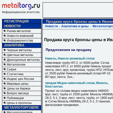
РЕГИСТРАЦИЯ
Продажа круга бронзы цены в Иван
НОВОСТИ
Новости
Аналитика и цены
Металлоторг
Рынка металлов
Новости компаний
Продажа круга бронзы цены в И
Информагентства
АНАЛИТИКА
Предложения на продажу
Черные металлы
Цветные металлы
Никель, Никеле-рениевый сплав
Драгоценные металлы
Никелевую трубу НП-2. от 6000 руб/кг. Сетка
Металлолом
никелевая НП-2. от 6000 руб/кг Никель прокат
Сырье
лента, лист, круг, проволока, труба НП2; НП0э
от 3500 руб/кг Никеле-рениевый сплав НР-10
Статистика
ВП круг, лента. Sus...
Индекс цен России
продам Медно-никелевый сплав, Монель,
Мировые цены
Константан.
Цены на биржах
Прокат из сплава медно-никелевого НМ40А:
Вопрос месяца
круг, лист, труба от 2500 руб/кг. Монель НМЖМ
28-2, 5-1, 5 круг, лист, лента, труба. от 1800 руб
Публикации
кг Сетка Монель НМЖМц 28-2, 5-1, 5 тканная,
Цены и прогнозы
фильтровая прядковая...
МЕТАЛЛОТОРГОВЛЯ
Металлоторговля