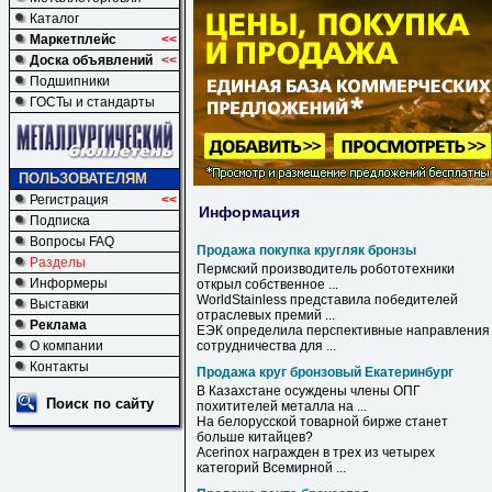
Каталог
Маркетплейс
<<
Доска объявлений
<<
Подшипники
ГОСТы и стандарты
ПОЛЬЗОВАТЕЛЯМ
Регистрация
<<
Информация
Подписка
Вопросы FAQ
Продажа покупка кругляк бронзы
Разделы
Пермский производитель робототехники
Информеры
открыл собственное ...
WorldStainless представила победителей
Выставки
отраслевых премий ...
Реклама
ЕЭК определила перспективные направления
О компании
сотрудничества для ...
Контакты
Продажа круг бронзовый Екатеринбург
В Казахстане осуждены члены ОПГ
Поиск по сайту
похитителей металла на ...
На белорусской товарной бирже станет
больше китайцев?
Acerinox награжден в трех из четырех
категорий Всемирной ...