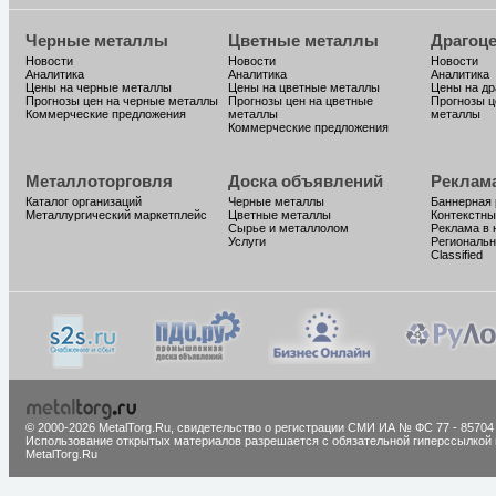
Черные металлы
Цветные металлы
Драгоц
Новости
Новости
Новости
Аналитика
Аналитика
Аналитика
Цены на черные металлы
Цены на цветные металлы
Цены на д
Прогнозы цен на черные металлы
Прогнозы цен на цветные
Прогнозы ц
Коммерческие предложения
металлы
металлы
Коммерческие предложения
Металлоторговля
Доска объявлений
Реклам
Каталог организаций
Черные металлы
Баннерная
Металлургический маркетплейс
Цветные металлы
Контекстны
Сырье и металлолом
Реклама в 
Услуги
Региональн
Classified
© 2000-2026 MetalTorg.Ru,
cвидетельство о регистрации СМИ ИА № ФС 77 - 85704
Использование открытых материалов разрешается с обязательной гиперссылкой 
MetalTorg.Ru