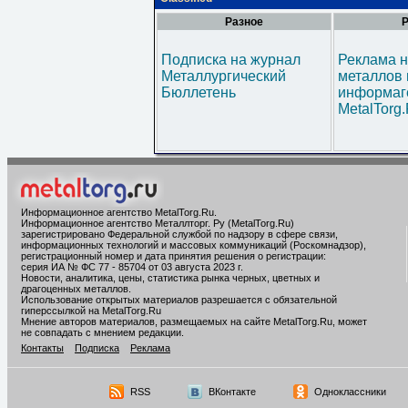
Разное
Р
Подписка на журнал
Реклама н
Металлургический
металлов 
Бюллетень
информаг
MetalTorg
Информационное агентство MetalTorg.Ru
.
Информационное агентство Металлторг. Ру (MetalTorg.Ru)
зарегистрировано Федеральной службой по надзору в сфере связи,
информационных технологий и массовых коммуникаций (Роскомнадзор),
регистрационный номер и дата принятия решения о регистрации:
серия ИА № ФС 77 - 85704 от 03 августа 2023 г.
Новости, аналитика, цены, статистика рынка черных, цветных и
драгоценных металлов.
Использование открытых материалов разрешается с обязательной
гиперссылкой на MetalTorg.Ru
Мнение авторов материалов, размещаемых на сайте MetalTorg.Ru, может
не совпадать с мнением редакции.
Контакты
Подписка
Реклама
RSS
ВКонтакте
Одноклассники