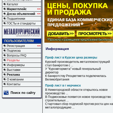
Каталог
Маркетплейс
<<
Доска объявлений
<<
Подшипники
ГОСТы и стандарты
ПОЛЬЗОВАТЕЛЯМ
Регистрация
<<
Информация
Подписка
Вопросы FAQ
Проф лист в Курске цена размеры
Разделы
Курский производитель металлоконструкций
Информеры
стал банкротом с ...
У "Курсквтормета" новый генеральный
Выставки
директор
Реклама
К банкротству Рязцветмета подключилась
О компании
Великобритания
Контакты
Проф лист в г нерчинск
В
Нижегородской области открылось новое
Поиск по сайту
производство ...
В
Подмосковье появится новое производство
строительных ...
Стартовал сбор подписей против роста цен н
металопродукцию ...