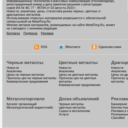
информационных технологий и массовых коммуникаций (Роскомнадзор),
регистрационный номер и дата принятия решения о регистрации:
серия ИА № ФС 77 - 85704 от 03 августа 2023 г.
Новости, аналитика, цены, статистика рынка черных, цветных и
драгоценных металлов.
Использование открытых материалов разрешается с обязательной
гиперссылкой на MetalTorg.Ru
Мнение авторов материалов, размещаемых на сайте MetalTorg.Ru, может
не совпадать с мнением редакции.
Контакты
Подписка
Реклама
RSS
ВКонтакте
Одноклассники
Черные металлы
Цветные металлы
Драгоц
Новости
Новости
Новости
Аналитика
Аналитика
Аналитика
Цены на черные металлы
Цены на цветные металлы
Цены на д
Прогнозы цен на черные металлы
Прогнозы цен на цветные
Прогнозы ц
Коммерческие предложения
металлы
металлы
Коммерческие предложения
Металлоторговля
Доска объявлений
Реклам
Каталог организаций
Черные металлы
Баннерная
Металлургический маркетплейс
Цветные металлы
Контекстны
Сырье и металлолом
Реклама в 
Услуги
Региональн
Classified