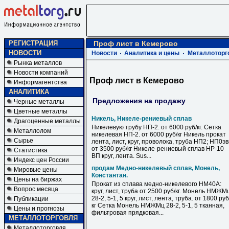
РЕГИСТРАЦИЯ
Проф лист в Кемерово
НОВОСТИ
Новости
Аналитика и цены
Металлоторг
Рынка металлов
Новости компаний
Проф лист в Кемерово
Информагентства
АНАЛИТИКА
Предложения на продажу
Черные металлы
Цветные металлы
Никель, Никеле-рениевый сплав
Драгоценные металлы
Никелевую трубу НП-2. от 6000 руб/кг. Сетка
Металлолом
никелевая НП-2. от 6000 руб/кг Никель прокат
Сырье
лента, лист, круг, проволока, труба НП2; НП0э
от 3500 руб/кг Никеле-рениевый сплав НР-10
Статистика
ВП круг, лента. Sus...
Индекс цен России
продам Медно-никелевый сплав, Монель,
Мировые цены
Константан.
Цены на биржах
Прокат из сплава медно-никелевого НМ40А:
Вопрос месяца
круг, лист, труба от 2500 руб/кг. Монель НМЖМ
28-2, 5-1, 5 круг, лист, лента, труба. от 1800 руб
Публикации
кг Сетка Монель НМЖМц 28-2, 5-1, 5 тканная,
Цены и прогнозы
фильтровая прядковая...
МЕТАЛЛОТОРГОВЛЯ
Металлоторговля