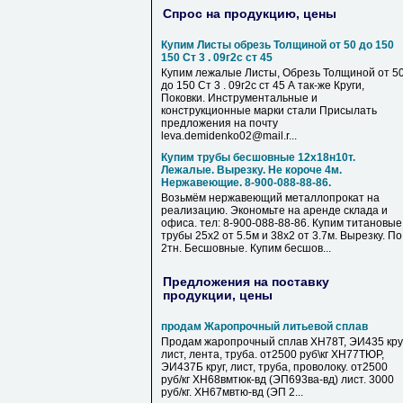
Спрос на продукцию, цены
Купим Листы обрезь Толщиной от 50 до 150
150 Ст 3 . 09г2с ст 45
Купим лежалые Листы, Обрезь Толщиной от 5
до 150 Ст 3 . 09г2с ст 45 А так-же Круги,
Поковки. Инструментальные и
конструкционные марки стали Присылать
предложения на почту
leva.demidenko02@mail.r...
Купим трубы бесшовные 12х18н10т.
Лежалые. Вырезку. Не короче 4м.
Нержавеющие. 8-900-088-88-86.
Возьмём нержавеющий металлопрокат на
реализацию. Экономьте на аренде склада и
офиса. тел: 8-900-088-88-86. Купим титановые
трубы 25х2 от 5.5м и 38х2 от 3.7м. Вырезку. По
2тн. Бесшовные. Купим бесшов...
Предложения на поставку
продукции, цены
продам Жаропрочный литьевой сплав
Продам жаропрочный сплав ХН78Т, ЭИ435 круг
лист, лента, труба. от2500 руб\кг ХН77ТЮР,
ЭИ437Б круг, лист, труба, проволоку. от2500
руб/кг ХН68вмтюк-вд (ЭП693ва-вд) лист. 3000
руб/кг. ХН67мвтю-вд (ЭП 2...