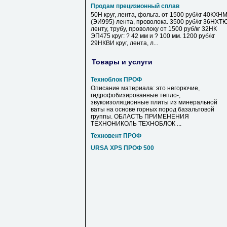
Продам прецизионный сплав
50Н круг, лента, фольга. от 1500 руб/кг 40КХН
(ЭИ995) лента, проволока. 3500 руб/кг 36НХТ
ленту, трубу, проволоку от 1500 руб/кг 32НК
ЭП475 круг: ? 42 мм и ? 100 мм. 1200 руб/кг
29НКВИ круг, лента, л...
Товары и услуги
Техноблок ПРОФ
Описание материала: это негорючие,
гидрофобизированные тепло-,
звукоизоляционные плиты из минеральной
ваты на основе горных пород базальтовой
группы. ОБЛАСТЬ ПРИМЕНЕНИЯ
ТЕХНОНИКОЛЬ ТЕХНОБЛОК ...
Техновент ПРОФ
URSA XPS ПРОФ 500