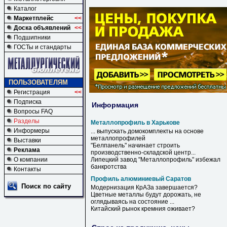
Каталог
Маркетплейс
<<
Доска объявлений
<<
Подшипники
ГОСТы и стандарты
ПОЛЬЗОВАТЕЛЯМ
Регистрация
<<
Подписка
Информация
Вопросы FAQ
Разделы
Металлопрофиль в Харькове
Информеры
... выпускать домокомплекты на основе
металлопрофилей
Выставки
"Белпанель" начинает строить
Реклама
производственно-складской центр...
О компании
Липецкий завод "
Металлопрофиль
" избежал
банкротства
Контакты
Профиль алюминиевый Саратов
Поиск по сайту
Модернизация КрАЗа завершается?
Цветные металлы будут дорожать, не
оглядываясь на состояние ...
Китайский рынок кремния оживает?