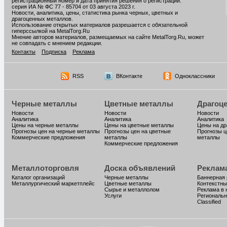
регистрационный номер и дата принятия решения о регистрации:
серия ИА № ФС 77 - 85704 от 03 августа 2023 г.
Новости, аналитика, цены, статистика рынка черных, цветных и
драгоценных металлов.
Использование открытых материалов разрешается с обязательной
гиперссылкой на MetalTorg.Ru
Мнение авторов материалов, размещаемых на сайте MetalTorg.Ru, может
не совпадать с мнением редакции.
Контакты
Подписка
Реклама
RSS
ВКонтакте
Одноклассники
Черные металлы
Цветные металлы
Драгоц
Новости
Новости
Новости
Аналитика
Аналитика
Аналитика
Цены на черные металлы
Цены на цветные металлы
Цены на д
Прогнозы цен на черные металлы
Прогнозы цен на цветные
Прогнозы ц
Коммерческие предложения
металлы
металлы
Коммерческие предложения
Металлоторговля
Доска объявлений
Реклам
Каталог организаций
Черные металлы
Баннерная
Металлургический маркетплейс
Цветные металлы
Контекстны
Сырье и металлолом
Реклама в 
Услуги
Региональн
Classified