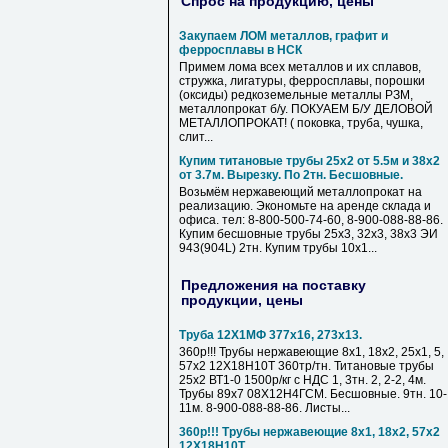
Спрос на продукцию, цены
Закупаем ЛОМ металлов, графит и
ферросплавы в НСК
Примем лома всех металлов и их сплавов,
стружка, лигатуры, ферросплавы, порошки
(оксиды) редкоземельные металлы РЗМ,
металлопрокат б/у. ПОКУАЕМ Б/У ДЕЛОВОЙ
МЕТАЛЛОПРОКАТ! ( поковка, труба, чушка,
слит...
Купим титановые трубы 25х2 от 5.5м и 38х2
от 3.7м. Вырезку. По 2тн. Бесшовные.
Возьмём нержавеющий металлопрокат на
реализацию. Экономьте на аренде склада и
офиса. тел: 8-800-500-74-60, 8-900-088-88-86.
Купим бесшовные трубы 25х3, 32х3, 38х3 ЭИ
943(904L) 2тн. Купим трубы 10х1...
Предложения на поставку
продукции, цены
Труба 12Х1МФ 377х16, 273х13.
360р!!! Трубы нержавеющие 8х1, 18х2, 25х1, 5,
57х2 12Х18Н10Т 360тр/тн. Титановые трубы
25х2 ВТ1-0 1500р/кг с НДС 1, 3тн. 2, 2-2, 4м.
Трубы 89х7 08Х12Н4ГСМ. Бесшовные. 9тн. 10-
11м. 8-900-088-88-86. Листы...
360р!!! Трубы нержавеющие 8х1, 18х2, 57х2
12Х18Н10Т.