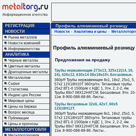
РЕГИСТРАЦИЯ
Профиль алюминиевый розницу
НОВОСТИ
Новости
Аналитика и цены
Металлоторг
Рынка металлов
Новости компаний
Профиль алюминиевый розницу
Информагентства
АНАЛИТИКА
Предложения на продажу
Черные металлы
Цветные металлы
Трубы нержавеющие 273х13, 325х12(14, 16,
Драгоценные металлы
24), 426х12, 630х14 08х18н10т. Бесшовные.
Металлолом
360р!!! Трубы нержавеющие 8х1, 18х2, 25х1, 5,
Сырье
57х2 12Х18Н10Т 360тр/тн. Титановые трубы
25х2 ВТ1-0 1500р/кг с НДС 1, 3тн. 2, 2-2, 4м.
Статистика
Трубы 89х7 08Х12Н4ГСМ. Бесшовные. 9тн. 10-
Индекс цен России
11м. 8-900-088-88-86. Листы...
Мировые цены
Трубы бесшовные 32х6, 42х7, 60х5
Цены на биржах
12Х18Н12Т.
Вопрос месяца
360р!!! Трубы нержавеющие 8х1, 18х2, 25х1, 5,
57х2 12Х18Н10Т 360тр/тн. Титановые трубы
Публикации
25х2 ВТ1-0 1500р/кг с НДС 1, 3тн. 2, 2-2, 4м.
Цены и прогнозы
Трубы 89х7 08Х12Н4ГСМ. Бесшовные. 9тн. 10-
МЕТАЛЛОТОРГОВЛЯ
11м. 8-900-088-88-86. Листы...
Металлоторговля