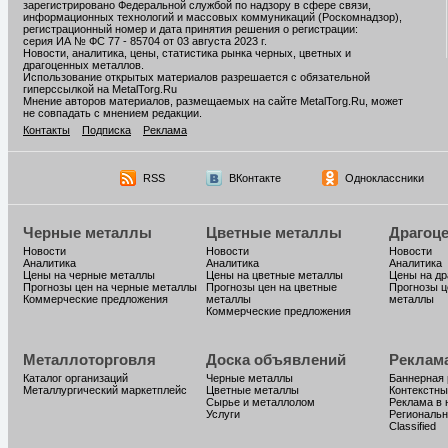
зарегистрировано Федеральной службой по надзору в сфере связи,
информационных технологий и массовых коммуникаций (Роскомнадзор),
регистрационный номер и дата принятия решения о регистрации:
серия ИА № ФС 77 - 85704 от 03 августа 2023 г.
Новости, аналитика, цены, статистика рынка черных, цветных и
драгоценных металлов.
Использование открытых материалов разрешается с обязательной
гиперссылкой на MetalTorg.Ru
Мнение авторов материалов, размещаемых на сайте MetalTorg.Ru, может
не совпадать с мнением редакции.
Контакты
Подписка
Реклама
RSS
ВКонтакте
Одноклассники
Черные металлы
Цветные металлы
Драгоц
Новости
Новости
Новости
Аналитика
Аналитика
Аналитика
Цены на черные металлы
Цены на цветные металлы
Цены на д
Прогнозы цен на черные металлы
Прогнозы цен на цветные
Прогнозы ц
Коммерческие предложения
металлы
металлы
Коммерческие предложения
Металлоторговля
Доска объявлений
Реклам
Каталог организаций
Черные металлы
Баннерная
Металлургический маркетплейс
Цветные металлы
Контекстны
Сырье и металлолом
Реклама в 
Услуги
Региональн
Classified