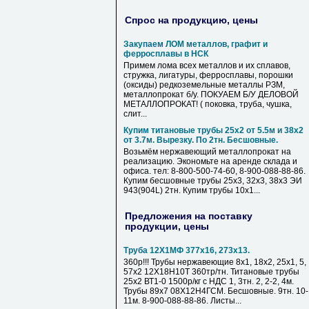
Спрос на продукцию, цены
Закупаем ЛОМ металлов, графит и
ферросплавы в НСК
Примем лома всех металлов и их сплавов,
стружка, лигатуры, ферросплавы, порошки
(оксиды) редкоземельные металлы РЗМ,
металлопрокат б/у. ПОКУАЕМ Б/У ДЕЛОВОЙ
МЕТАЛЛОПРОКАТ! ( поковка, труба, чушка,
слит...
Купим титановые трубы 25х2 от 5.5м и 38х2
от 3.7м. Вырезку. По 2тн. Бесшовные.
Возьмём нержавеющий металлопрокат на
реализацию. Экономьте на аренде склада и
офиса. тел: 8-800-500-74-60, 8-900-088-88-86.
Купим бесшовные трубы 25х3, 32х3, 38х3 ЭИ
943(904L) 2тн. Купим трубы 10х1...
Предложения на поставку
продукции, цены
Труба 12Х1МФ 377х16, 273х13.
360р!!! Трубы нержавеющие 8х1, 18х2, 25х1, 5,
57х2 12Х18Н10Т 360тр/тн. Титановые трубы
25х2 ВТ1-0 1500р/кг с НДС 1, 3тн. 2, 2-2, 4м.
Трубы 89х7 08Х12Н4ГСМ. Бесшовные. 9тн. 10-
11м. 8-900-088-88-86. Листы...