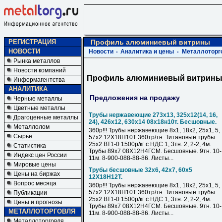
РЕГИСТРАЦИЯ
Профиль алюминиевый витрины
НОВОСТИ
Новости
Аналитика и цены
Металлоторг
Рынка металлов
Новости компаний
Профиль алюминиевый витрин
Информагентства
АНАЛИТИКА
Предложения на продажу
Черные металлы
Цветные металлы
Трубы нержавеющие 273х13, 325х12(14, 16,
Драгоценные металлы
24), 426х12, 630х14 08х18н10т. Бесшовные.
Металлолом
360р!!! Трубы нержавеющие 8х1, 18х2, 25х1, 5,
Сырье
57х2 12Х18Н10Т 360тр/тн. Титановые трубы
25х2 ВТ1-0 1500р/кг с НДС 1, 3тн. 2, 2-2, 4м.
Статистика
Трубы 89х7 08Х12Н4ГСМ. Бесшовные. 9тн. 10-
Индекс цен России
11м. 8-900-088-88-86. Листы...
Мировые цены
Трубы бесшовные 32х6, 42х7, 60х5
Цены на биржах
12Х18Н12Т.
Вопрос месяца
360р!!! Трубы нержавеющие 8х1, 18х2, 25х1, 5,
57х2 12Х18Н10Т 360тр/тн. Титановые трубы
Публикации
25х2 ВТ1-0 1500р/кг с НДС 1, 3тн. 2, 2-2, 4м.
Цены и прогнозы
Трубы 89х7 08Х12Н4ГСМ. Бесшовные. 9тн. 10-
МЕТАЛЛОТОРГОВЛЯ
11м. 8-900-088-88-86. Листы...
Металлоторговля