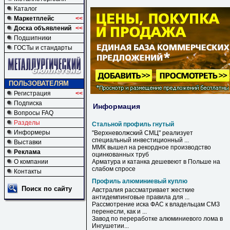
Каталог
Маркетплейс
<<
Доска объявлений
<<
Подшипники
ГОСТы и стандарты
ПОЛЬЗОВАТЕЛЯМ
Регистрация
<<
Подписка
Информация
Вопросы FAQ
Разделы
Стальной профиль гнутый
Информеры
"Верхневолжский СМЦ" реализует
специальный инвестиционный ...
Выставки
ММК вышел на рекордное производство
Реклама
оцинкованных труб
О компании
Арматура и катанка дешевеют в Польше на
слабом спросе
Контакты
Профиль алюминиевый куплю
Поиск по сайту
Австралия рассматривает жесткие
антидемпинговые правила для ...
Рассмотрение иска ФАС к владельцам СМЗ
перенесли, как и ...
Завод по переработке
алюминиевого
лома в
Ингушетии...