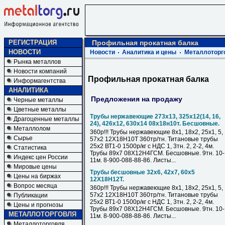
РЕГИСТРАЦИЯ
Профильная прокатная балка
НОВОСТИ
Новости
Аналитика и цены
Металлоторг
Рынка металлов
Новости компаний
Профильная прокатная балка
Информагентства
АНАЛИТИКА
Предложения на продажу
Черные металлы
Цветные металлы
Трубы нержавеющие 273х13, 325х12(14, 16,
Драгоценные металлы
24), 426х12, 630х14 08х18н10т. Бесшовные.
Металлолом
360р!!! Трубы нержавеющие 8х1, 18х2, 25х1, 5,
Сырье
57х2 12Х18Н10Т 360тр/тн. Титановые трубы
25х2 ВТ1-0 1500р/кг с НДС 1, 3тн. 2, 2-2, 4м.
Статистика
Трубы 89х7 08Х12Н4ГСМ. Бесшовные. 9тн. 10-
Индекс цен России
11м. 8-900-088-88-86. Листы...
Мировые цены
Трубы бесшовные 32х6, 42х7, 60х5
Цены на биржах
12Х18Н12Т.
Вопрос месяца
360р!!! Трубы нержавеющие 8х1, 18х2, 25х1, 5,
57х2 12Х18Н10Т 360тр/тн. Титановые трубы
Публикации
25х2 ВТ1-0 1500р/кг с НДС 1, 3тн. 2, 2-2, 4м.
Цены и прогнозы
Трубы 89х7 08Х12Н4ГСМ. Бесшовные. 9тн. 10-
МЕТАЛЛОТОРГОВЛЯ
11м. 8-900-088-88-86. Листы...
Металлоторговля