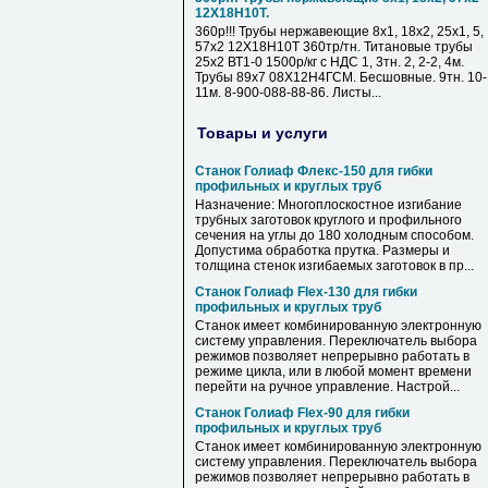
12Х18Н10Т.
360р!!! Трубы нержавеющие 8х1, 18х2, 25х1, 5,
57х2 12Х18Н10Т 360тр/тн. Титановые трубы
25х2 ВТ1-0 1500р/кг с НДС 1, 3тн. 2, 2-2, 4м.
Трубы 89х7 08Х12Н4ГСМ. Бесшовные. 9тн. 10-
11м. 8-900-088-88-86. Листы...
Товары и услуги
Станок Голиаф Флекс-150 для гибки
профильных и круглых труб
Назначение: Многоплоскостное изгибание
трубных заготовок круглого и профильного
сечения на углы до 180 холодным способом.
Допустима обработка прутка. Размеры и
толщина стенок изгибаемых заготовок в пр...
Станок Голиаф Flex-130 для гибки
профильных и круглых труб
Станок имеет комбинированную электронную
систему управления. Переключатель выбора
режимов позволяет непрерывно работать в
режиме цикла, или в любой момент времени
перейти на ручное управление. Настрой...
Станок Голиаф Flex-90 для гибки
профильных и круглых труб
Станок имеет комбинированную электронную
систему управления. Переключатель выбора
режимов позволяет непрерывно работать в