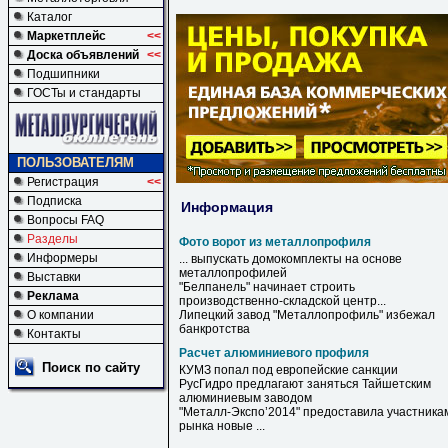
Каталог
Маркетплейс
<<
Доска объявлений
<<
Подшипники
ГОСТы и стандарты
ПОЛЬЗОВАТЕЛЯМ
Регистрация
<<
Подписка
Информация
Вопросы FAQ
Разделы
Фото ворот из металлопрофиля
Информеры
... выпускать домокомплекты на основе
металлопрофилей
Выставки
"Белпанель" начинает строить
Реклама
производственно-складской центр...
О компании
Липецкий завод "
Металлопрофиль
" избежал
банкротства
Контакты
Расчет алюминиевого профиля
Поиск по сайту
КУМЗ попал под европейские санкции
РусГидро предлагают заняться Тайшетским
алюминиевым
заводом
"Металл-Экспо’2014" предоставила участника
рынка новые ...