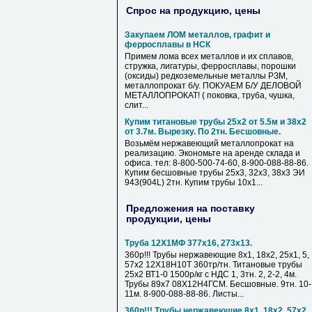
Спрос на продукцию, цены
Закупаем ЛОМ металлов, графит и
ферросплавы в НСК
Примем лома всех металлов и их сплавов,
стружка, лигатуры, ферросплавы, порошки
(оксиды) редкоземельные металлы РЗМ,
металлопрокат б/у. ПОКУАЕМ Б/У ДЕЛОВОЙ
МЕТАЛЛОПРОКАТ! ( поковка, труба, чушка,
слит...
Купим титановые трубы 25х2 от 5.5м и 38х2
от 3.7м. Вырезку. По 2тн. Бесшовные.
Возьмём нержавеющий металлопрокат на
реализацию. Экономьте на аренде склада и
офиса. тел: 8-800-500-74-60, 8-900-088-88-86.
Купим бесшовные трубы 25х3, 32х3, 38х3 ЭИ
943(904L) 2тн. Купим трубы 10х1...
Предложения на поставку
продукции, цены
Труба 12Х1МФ 377х16, 273х13.
360р!!! Трубы нержавеющие 8х1, 18х2, 25х1, 5,
57х2 12Х18Н10Т 360тр/тн. Титановые трубы
25х2 ВТ1-0 1500р/кг с НДС 1, 3тн. 2, 2-2, 4м.
Трубы 89х7 08Х12Н4ГСМ. Бесшовные. 9тн. 10-
11м. 8-900-088-88-86. Листы...
360р!!! Трубы нержавеющие 8х1, 18х2, 57х2