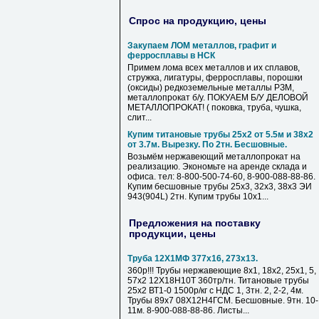
Спрос на продукцию, цены
Закупаем ЛОМ металлов, графит и
ферросплавы в НСК
Примем лома всех металлов и их сплавов,
стружка, лигатуры, ферросплавы, порошки
(оксиды) редкоземельные металлы РЗМ,
металлопрокат б/у. ПОКУАЕМ Б/У ДЕЛОВОЙ
МЕТАЛЛОПРОКАТ! ( поковка, труба, чушка,
слит...
Купим титановые трубы 25х2 от 5.5м и 38х2
от 3.7м. Вырезку. По 2тн. Бесшовные.
Возьмём нержавеющий металлопрокат на
реализацию. Экономьте на аренде склада и
офиса. тел: 8-800-500-74-60, 8-900-088-88-86.
Купим бесшовные трубы 25х3, 32х3, 38х3 ЭИ
943(904L) 2тн. Купим трубы 10х1...
Предложения на поставку
продукции, цены
Труба 12Х1МФ 377х16, 273х13.
360р!!! Трубы нержавеющие 8х1, 18х2, 25х1, 5,
57х2 12Х18Н10Т 360тр/тн. Титановые трубы
25х2 ВТ1-0 1500р/кг с НДС 1, 3тн. 2, 2-2, 4м.
Трубы 89х7 08Х12Н4ГСМ. Бесшовные. 9тн. 10-
11м. 8-900-088-88-86. Листы...