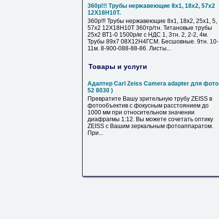
360р!!! Трубы нержавеющие 8х1, 18х2, 57х2
12Х18Н10Т.
360р!!! Трубы нержавеющие 8х1, 18х2, 25х1, 5,
57х2 12Х18Н10Т 360тр/тн. Титановые трубы
25х2 ВТ1-0 1500р/кг с НДС 1, 3тн. 2, 2-2, 4м.
Трубы 89х7 08Х12Н4ГСМ. Бесшовные. 9тн. 10-
11м. 8-900-088-88-86. Листы...
Товары и услуги
Адаптер Carl Zeiss Camera adapter для фото 
52 8030 )
Превратите Вашу зрительную трубу ZEISS в
фотообъектив с фокусным расстоянием до
1000 мм при относительном значении
диафрагмы 1:12. Вы можете сочетать оптику
ZEISS с Вашим зеркальным фотоаппаратом.
При...