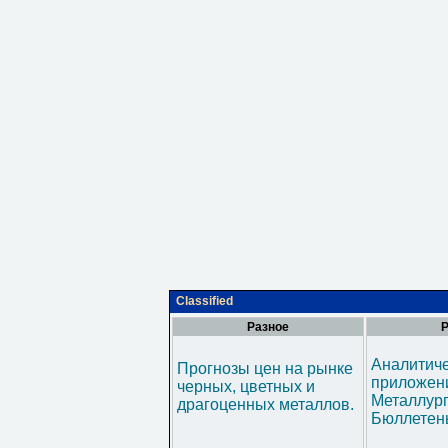
Classified
Разное
Р
Аналитич
Прогнозы цен на рынке
приложени
черных, цветных и
Металлур
драгоценных металлов.
Бюллетен