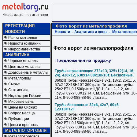
РЕГИСТРАЦИЯ
Фото ворот из металлопрофиля
НОВОСТИ
Новости
Аналитика и цены
Металлоторг
Рынка металлов
Новости компаний
Фото ворот из металлопрофиля
Информагентства
АНАЛИТИКА
Предложения на продажу
Черные металлы
Цветные металлы
Трубы нержавеющие 273х13, 325х12(14, 16,
Драгоценные металлы
24), 426х12, 630х14 08х18н10т. Бесшовные.
Металлолом
360р!!! Трубы нержавеющие 8х1, 18х2, 25х1, 5,
Сырье
57х2 12Х18Н10Т 360тр/тн. Титановые трубы
25х2 ВТ1-0 1500р/кг с НДС 1, 3тн. 2, 2-2, 4м.
Статистика
Трубы 89х7 08Х12Н4ГСМ. Бесшовные. 9тн. 10-
Индекс цен России
11м. 8-900-088-88-86. Листы...
Мировые цены
Трубы бесшовные 32х6, 42х7, 60х5
Цены на биржах
12Х18Н12Т.
Вопрос месяца
360р!!! Трубы нержавеющие 8х1, 18х2, 25х1, 5,
57х2 12Х18Н10Т 360тр/тн. Титановые трубы
Публикации
25х2 ВТ1-0 1500р/кг с НДС 1, 3тн. 2, 2-2, 4м.
Цены и прогнозы
Трубы 89х7 08Х12Н4ГСМ. Бесшовные. 9тн. 10-
МЕТАЛЛОТОРГОВЛЯ
11м. 8-900-088-88-86. Листы...
Металлоторговля