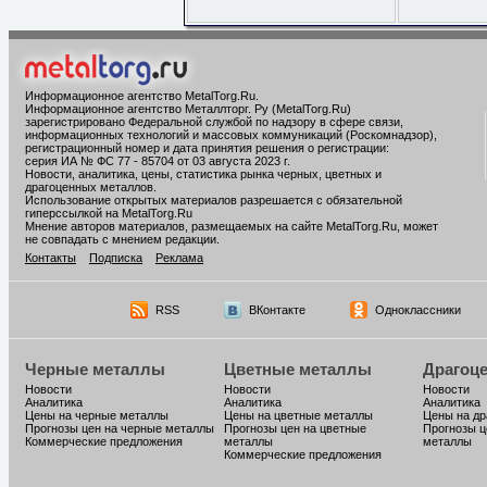
Информационное агентство MetalTorg.Ru
.
Информационное агентство Металлторг. Ру (MetalTorg.Ru)
зарегистрировано Федеральной службой по надзору в сфере связи,
информационных технологий и массовых коммуникаций (Роскомнадзор),
регистрационный номер и дата принятия решения о регистрации:
серия ИА № ФС 77 - 85704 от 03 августа 2023 г.
Новости, аналитика, цены, статистика рынка черных, цветных и
драгоценных металлов.
Использование открытых материалов разрешается с обязательной
гиперссылкой на MetalTorg.Ru
Мнение авторов материалов, размещаемых на сайте MetalTorg.Ru, может
не совпадать с мнением редакции.
Контакты
Подписка
Реклама
RSS
ВКонтакте
Одноклассники
Черные металлы
Цветные металлы
Драгоц
Новости
Новости
Новости
Аналитика
Аналитика
Аналитика
Цены на черные металлы
Цены на цветные металлы
Цены на д
Прогнозы цен на черные металлы
Прогнозы цен на цветные
Прогнозы ц
Коммерческие предложения
металлы
металлы
Коммерческие предложения