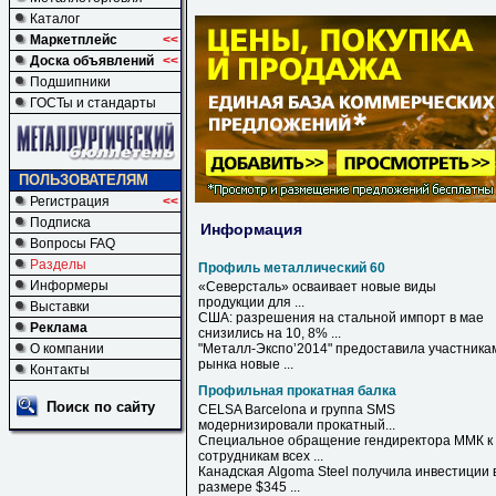
Каталог
Маркетплейс
<<
Доска объявлений
<<
Подшипники
ГОСТы и стандарты
ПОЛЬЗОВАТЕЛЯМ
Регистрация
<<
Подписка
Информация
Вопросы FAQ
Разделы
Профиль металлический 60
Информеры
«Северсталь» осваивает новые виды
продукции для ...
Выставки
США: разрешения на стальной импорт в мае
Реклама
снизились на 10, 8% ...
О компании
"Металл-Экспо’2014" предоставила участника
рынка новые ...
Контакты
Профильная прокатная балка
Поиск по сайту
CELSA Barcelona и группа SMS
модернизировали
прокатный
...
Специальное обращение гендиректора ММК к
сотрудникам всех ...
Канадская Algoma Steel получила инвестиции 
размере $345 ...