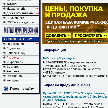
Каталог
Маркетплейс
<<
Доска объявлений
<<
Подшипники
ГОСТы и стандарты
ПОЛЬЗОВАТЕЛЯМ
Регистрация
<<
Подписка
Информация
Вопросы FAQ
Разделы
Работа трубоукладчик
Информеры
МЕТАЛЛСЕРВИС запустил четвертый
трубопрокатный стан ТЭСА 76-...
Выставки
КУМЗ отозвал иск о признании банкротом
Реклама
«ЧТЗ-Уралтрак»
О компании
КУМЗ подал иск о банкротстве «ЧТЗ-Уралтрак
Контакты
Спрос на продукцию, цены
Поиск по сайту
Куплю 325х16 ГОСТ 8732-78, строго лежак,
сталь любая, 2 трубы не короче 7,3м. Только
с ндс. Поставка
Куплю 325х16 ГОСТ 8732-78, строго лежак,
сталь любая, 2 трубы не короче 7, 3м. Только с