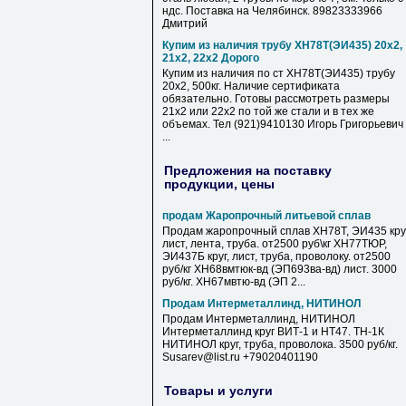
ндс. Поставка на Челябинск. 89823333966
Дмитрий
Купим из наличия трубу ХН78Т(ЭИ435) 20х2,
21х2, 22х2 Дорого
Купим из наличия по ст ХН78Т(ЭИ435) трубу
20х2, 500кг. Наличие сертификата
обязательно. Готовы рассмотреть размеры
21х2 или 22х2 по той же стали и в тех же
объемах. Тел (921)9410130 Игорь Григорьевич
...
Предложения на поставку
продукции, цены
продам Жаропрочный литьевой сплав
Продам жаропрочный сплав ХН78Т, ЭИ435 круг
лист, лента, труба. от2500 руб\кг ХН77ТЮР,
ЭИ437Б круг, лист, труба, проволоку. от2500
руб/кг ХН68вмтюк-вд (ЭП693ва-вд) лист. 3000
руб/кг. ХН67мвтю-вд (ЭП 2...
Продам Интерметаллинд, НИТИНОЛ
Продам Интерметаллинд, НИТИНОЛ
Интерметаллинд круг ВИТ-1 и НТ47. ТН-1К
НИТИНОЛ круг, труба, проволока. 3500 руб/кг.
Susarev@list.ru +79020401190
Товары и услуги