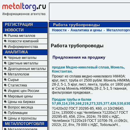
РЕГИСТРАЦИЯ
Работа трубопроводы
НОВОСТИ
Новости
Аналитика и цены
Металлоторг
Рынка металлов
Новости компаний
Работа трубопроводы
Информагентства
АНАЛИТИКА
Предложения на продажу
Черные металлы
Цветные металлы
продам Медно-никелевый сплав, Монель,
Драгоценные металлы
Константан.
Металлолом
Прокат из сплава медно-никелевого НМ40А:
Сырье
круг, лист, труба от 2500 руб/кг. Монель НМЖМ
28-2, 5-1, 5 круг, лист, лента, труба. от 1800 руб
Статистика
кг Сетка Монель НМЖМц 28-2, 5-1, 5 тканная,
Индекс цен России
фильтровая прядковая...
Мировые цены
Продам трубы и балки
Цены на биржах
57,89,114,159,168,219,273,325,377,426,530,63
Вопрос месяца
?1420х32 ГОСТ 20295-85, К60, ст.10г2ФБЮ,
11тн, 135000 с ндс Челябинск ?1220х17 ГОСТ
Публикации
20295-85, К56, 23тн, 2024г, 79 000 с НДC,
Цены и прогнозы
Челябинск ?1220х19 ГОСТ 10706-76, ст.09г2с,
МЕТАЛЛОТОРГОВЛЯ
2022г, 22, 8тн, 79 000 с НДC, Тобольск/Ч...
Металлоторговля