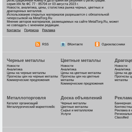
регистрационный номер и дата принятия решения о регистрации:
серия ИА № ФС 77 - 85704 от 03 августа 2023 г.
Новости, аналитика, цены, статистика рынка черных, цветных и
драгоценных металлов.
Использование открытых материалов разрешается с обязательной
гиперссылкой на MetalTorg.Ru
Мнение авторов материалов, размещаемых на сайте MetalTorg.Ru, может
не совпадать с мнением редакции.
Контакты
Подписка
Реклама
RSS
ВКонтакте
Одноклассники
Черные металлы
Цветные металлы
Драгоц
Новости
Новости
Новости
Аналитика
Аналитика
Аналитика
Цены на черные металлы
Цены на цветные металлы
Цены на д
Прогнозы цен на черные металлы
Прогнозы цен на цветные
Прогнозы ц
Коммерческие предложения
металлы
металлы
Коммерческие предложения
Металлоторговля
Доска объявлений
Реклам
Каталог организаций
Черные металлы
Баннерная
Металлургический маркетплейс
Цветные металлы
Контекстны
Сырье и металлолом
Реклама в 
Услуги
Региональн
Classified