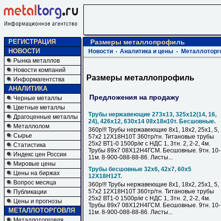
РЕГИСТРАЦИЯ
Размеры металлопрофиль
НОВОСТИ
Новости
Аналитика и цены
Металлоторг
Рынка металлов
Новости компаний
Размеры металлопрофиль
Информагентства
АНАЛИТИКА
Предложения на продажу
Черные металлы
Цветные металлы
Трубы нержавеющие 273х13, 325х12(14, 16,
Драгоценные металлы
24), 426х12, 630х14 08х18н10т. Бесшовные.
Металлолом
360р!!! Трубы нержавеющие 8х1, 18х2, 25х1, 5,
Сырье
57х2 12Х18Н10Т 360тр/тн. Титановые трубы
25х2 ВТ1-0 1500р/кг с НДС 1, 3тн. 2, 2-2, 4м.
Статистика
Трубы 89х7 08Х12Н4ГСМ. Бесшовные. 9тн. 10-
Индекс цен России
11м. 8-900-088-88-86. Листы...
Мировые цены
Трубы бесшовные 32х6, 42х7, 60х5
Цены на биржах
12Х18Н12Т.
Вопрос месяца
360р!!! Трубы нержавеющие 8х1, 18х2, 25х1, 5,
57х2 12Х18Н10Т 360тр/тн. Титановые трубы
Публикации
25х2 ВТ1-0 1500р/кг с НДС 1, 3тн. 2, 2-2, 4м.
Цены и прогнозы
Трубы 89х7 08Х12Н4ГСМ. Бесшовные. 9тн. 10-
МЕТАЛЛОТОРГОВЛЯ
11м. 8-900-088-88-86. Листы...
Металлоторговля