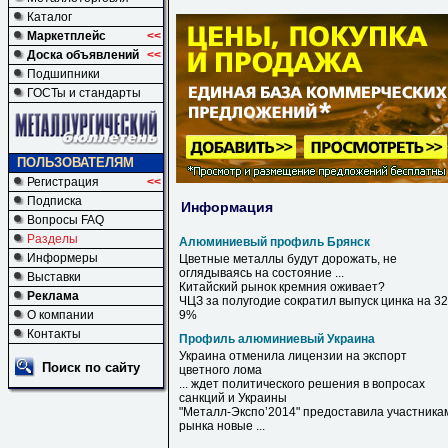
Каталог
Маркетплейс
<<
Доска объявлений
<<
Подшипники
ГОСТы и стандарты
ПОЛЬЗОВАТЕЛЯМ
Регистрация
<<
Подписка
Информация
Вопросы FAQ
Разделы
Алюминиевый профиль Брянск
Информеры
Цветные металлы будут дорожать, не
оглядываясь на состояние ...
Выставки
Китайский рынок кремния оживает?
Реклама
ЧЦЗ за полугодие сократил выпуск цинка на 32
О компании
9%
Контакты
Профиль алюминиевый Украина
Украина
отменила лицензии на экспорт
Поиск по сайту
цветного лома
... ждет политического решения в вопросах
санкций и
Украины
"Металл-Экспо’2014" предоставила участника
рынка новые ...