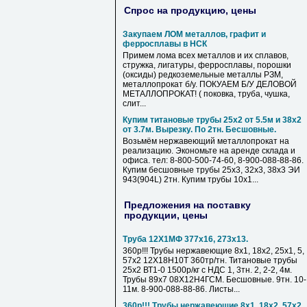
Спрос на продукцию, цены
Закупаем ЛОМ металлов, графит и
ферросплавы в НСК
Примем лома всех металлов и их сплавов,
стружка, лигатуры, ферросплавы, порошки
(оксиды) редкоземельные металлы РЗМ,
металлопрокат б/у. ПОКУАЕМ Б/У ДЕЛОВОЙ
МЕТАЛЛОПРОКАТ! ( поковка, труба, чушка,
слит...
Купим титановые трубы 25х2 от 5.5м и 38х2
от 3.7м. Вырезку. По 2тн. Бесшовные.
Возьмём нержавеющий металлопрокат на
реализацию. Экономьте на аренде склада и
офиса. тел: 8-800-500-74-60, 8-900-088-88-86.
Купим бесшовные трубы 25х3, 32х3, 38х3 ЭИ
943(904L) 2тн. Купим трубы 10х1...
Предложения на поставку
продукции, цены
Труба 12Х1МФ 377х16, 273х13.
360р!!! Трубы нержавеющие 8х1, 18х2, 25х1, 5,
57х2 12Х18Н10Т 360тр/тн. Титановые трубы
25х2 ВТ1-0 1500р/кг с НДС 1, 3тн. 2, 2-2, 4м.
Трубы 89х7 08Х12Н4ГСМ. Бесшовные. 9тн. 10-
11м. 8-900-088-88-86. Листы...
360р!!! Трубы нержавеющие 8х1, 18х2, 57х2