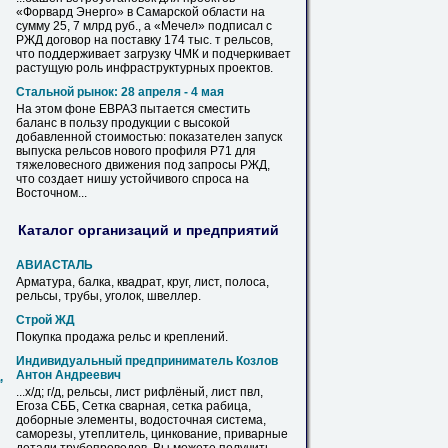
«Форвард Энерго» в Самарской области на
сумму 25, 7 млрд руб., а «Мечел» подписал с
РЖД договор на поставку 174 тыс. т
рельсов
,
что поддерживает загрузку ЧМК и подчеркивает
растущую роль инфраструктурных проектов.
Стальной рынок: 28 апреля - 4 мая
На этом фоне ЕВРАЗ пытается сместить
баланс в пользу продукции с высокой
добавленной стоимостью: показателен запуск
выпуска
рельсов
нового профиля Р71 для
тяжеловесного движения под запросы РЖД,
что создает нишу устойчивого спроса на
Восточном...
Каталог организаций и предприятий
АВИАСТАЛЬ
Арматура, балка, квадрат, круг, лист, полоса,
рельсы
, трубы, уголок, швеллер.
Строй ЖД
Покупка продажа
рельс
и креплений.
Индивидуальный предприниматель Козлов
Антон Андреевич
,
...х/д; г/д,
рельсы
, лист рифлёный, лист пвл,
Егоза СББ, Сетка сварная, сетка рабица,
доборные элементы, водосточная система,
саморезы, утеплитель, цинкование, приварные