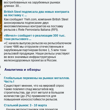
востребованных на зарубежных рынках
длинах: 30...
British Steel подписала два новых контракта
на поставку с ...
Как сообщает Yieh.com, компания British Steel
анонсировала подписание двух
многомиллионных контрактов на поставку
рельсов
с Rete Ferroviaria Italiana (RFI).
«Мечел» сообщает о реализации 300 тыс.
тонн рельсового ...
«С начала выпуска
рельсов
на рельсобалочном
стане ЧМК мы отгрузили отечественным и
зарубежным партнерам более 1, 5 млн тонн
рельсовой продукции. Наши
рельсы
участвуют
во всех значимых инфраструктурных
железнодорожных проектах в России.
й
Аналитика и обзоры
ь
Глобальные перемены на рынках металлов.
Часть I
Существует мнение, что на мировой спрос
также повлиял спад масштабов ж/д
строительства, где этот металл в большом
количестве (до 2%) применяется для
повышения износостойкости
рельсов
.
Стальной рынок: 3 - 10 марта
...башен ветроустановок для проектов