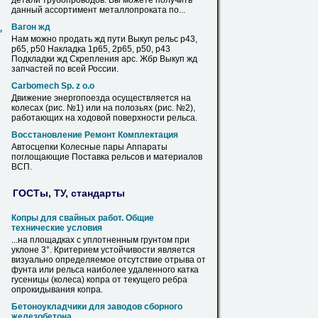
детали трубопроводов. Вы можете получить
данный ассортимент металлопроката по...
Вагон жд
,
Нам можно продать жд пути Выкуп
рельс
р43,
р65,
р50
Накладка 1р65, 2р65,
р50
, р43
Подкладки жд Скрепления арс. Жбр Выкуп жд
запчастей по всей России.
Carbomech Sp. z o.o
Движение энергопоезда осуществляется на
колесах (рис. №1) или на полозьях (рис. №2),
работающих на ходовой поверхности
рельса
.
Восстановление Ремонт Комплектация
Автосцепки Колесные пары Аппараты
поглощающие Поставка
рельсов
и материалов
ВСП.
ГОСТы, ТУ, стандарты
Копры для свайных работ. Общие
технические условия
...на площадках с уплотненным грунтом при
уклоне 3°. Критерием устойчивости является
визуально определяемое отсутствие отрыва от
фунта или
рельса
наиболее удаленного катка
гусеницы (колеса) копра от текущего ребра
опрокидывания копра.
Бетоноукладчики для заводов сборного
железобетона.