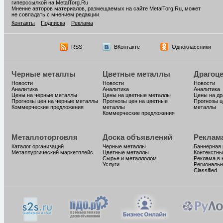
гиперссылкой на MetalTorg.Ru
Мнение авторов материалов, размещаемых на сайте MetalTorg.Ru, может
не совпадать с мнением редакции.
Контакты
Подписка
Реклама
RSS
ВКонтакте
Одноклассники
Черные металлы
Цветные металлы
Драгоц
Новости
Новости
Новости
Аналитика
Аналитика
Аналитика
Цены на черные металлы
Цены на цветные металлы
Цены на д
Прогнозы цен на черные металлы
Прогнозы цен на цветные
Прогнозы ц
Коммерческие предложения
металлы
металлы
Коммерческие предложения
Металлоторговля
Доска объявлений
Реклам
Каталог организаций
Черные металлы
Баннерная
Металлургический маркетплейс
Цветные металлы
Контекстны
Сырье и металлолом
Реклама в 
Услуги
Региональн
Classified