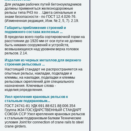
Для укладки рабочих путей бетоноукладчиков
должны применяться железнодорожные
рельсы
типа Р43 по . . Цвета сигнальные и
знаки безопасности - по ГОСТ 12.4.026-76.
(Измененная редакция, Изм. № 2, 5, 7). 2.19.
Габариты приближения строений и
подвижного состава железных ...
В пределах всего горба сортировочной горки на
расстоянии до 1920 мм от оси пути не должно
быть никаких сооружений и устройств,
возвышающихся над уровнем верха головок
рельсов
. 2.14.
Изделия из черных металлов для верхнего
строения рельсовых ...
Настоящий стандарт не распространяется на
опытные
рельсы
, накладки, подкладки и
клеммы, на накладки, подкладки и клеммы
рельсовых скреплений для специального
назначения. Ключевые слова -
изделия;определения.
Узел крепления крановых
рельсов
к
стальным подкрановым...
ГОСТ 24741-81 УДК 691.88:621.88:006.354
Группа Ж34 ГОСУДАРСТВЕННЫЙ СТАНДАРТ
СОЮЗА ССР Узел крепления крановых
рельсов
к стальным подкрановым балкам Технические
условия Joint for connection of crane rails to steel
crane girders.