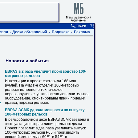
овля
Доска объявлений
Подписка
Реклама
Новости и события
ЕВРАЗ в 2 раза увеличит производство 100-
метровых
рельсов
Инвестиции в проект составили 168 млн
рублей. На участке отделки 100-метровых
рельсов
выполнено техническое
перевооружение: установлено дополнительное
оборудование, смонтированы линии приемки,
,
правки, порезки
рельсов
.
ЕВРАЗ ЗСМК удвоил мощности по выпуску
100-метровых
рельсов
В рельсобалочном цехе ЕВРАЗ ЗСМК введена в
эксплуатацию вторая линия рельсоотделки.
Проект позволит в два раза увеличить выпуск
100-метровых
рельсов
Р65 и производить
европейские
рельсы
60Е1 и 54Е1 в