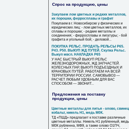
Спрос на продукцию, цены
Закупаем лом цветных и редких металлов,
их порошки, ферросплавы и графит
Покупаем в г. Новосибирске у физических и
юридических лиц: - лом цветных металлов, их
сплавы и порошки; - редкие металлы и
соединения; - ферросплавы и лигатуры; - бой
графита и угольный бой; - деловой...
ПОКУПКА РЕЛЬС. ПРОДАТЬ РЕЛЬСЫ Р65.
Р43. Р50. ВЫКУП ЖД ПУТЕЙ. Скупка Рельс.
Выкуп мвсп. НАКЛАДКА Р65
У НАС БЫСТРЫЙ ВЫКУП РЕЛЬС
ЖЕЛЕЗНОДОРОЖНЫХ, ЖД ЗАПЧАСТЕЙ.
КОЛЕСНЫХ ПАР, ВЫКУП ПОДЪЕЗДНЫХ И
КРАНОВЫХ ПУТЕЙ. РАБОТАЕМ НА ВСЕЙ
ТЕРРИТОРИИ РОССИИ. САМОВЫВОЗ —
РАСЧЕТ ЛЮБЫМ УДОБНЫМ ДЛЯ ВАС
СПОСОБОМ — ЗВОНИТ...
Предложения на поставку
продукции, цены
Цветные металлы для литья - олово, свинец
кобальт, никель Н1, медь М0К.
ТД «ПШД» предлагает к поставке различные
цветные металлы. Никель Н1 рубленный, медь
М0К рубленна, МФ9, а также олово О1ПЧ,