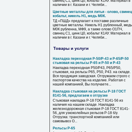
свинец С1, цинк Ц0, кобальт К1АУ. Материал в
наличии в г. Казани и г. Челяби...
Цветные металлы для литья - олово, свинец
кобальт, никель Н1, медь М0К.
ТД «ПШД» предлагает к поставке различные
цветные металлы. Никель Н1 рубленный, медь
М0К рубленна, МФ9, а также олово О1ПЧ,
свинец С1, цинк Ц0, кобальт К1АУ. Материал в
наличии в г. Казани и г. Челяби...
Товары и услуги
Накладка переходная Р-50/Р-43 и Р-65/Р-50
стыковая на рельсы Р-65 и Р-50 и Р-43
Накладка переходная Р50/Р43, Р65/Р50,
стыковая, на рельсы Р65, Р50, Р43. на складе.
Вся продукция заводская. Отгружаем строго с
паспортом качества на изделие. Работая с
нашей компанией, Вы получаете...
Накладка стыковая на рельсы Р-18 ГОСТ
8141-56, предлагаем к отгрузке
Стыковая накладка Р-18 ГОСТ 8141-56 из
наличия на нашем складе. Накладка
железнодорожная стыковая Р-18 ГОСТ 8141-
56, для узкоколейных рельсов Р-18 б/у.
Отгрузка: транспортной компанией или
самовывоз О...
Рельсы Р-65