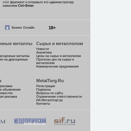
этот фрагмент и отправьте его администратору
нажатием
Ctrl
+
Enter
.
18+
Бизнес Онлайн
енные металлы
Сырье и металлолом
Новости
Аналитика
рагоценные металлы
Цены на сырье и металлолом
ен на драгоценные
Прогнозы цен на сырье и
металлолом
Коммерческие предложения
а
MetalTorg.Ru
 реклама
Регистрация
е объявления
Подписка
новостях
Вопросы по сайту
ая реклама
Ограничение ответственности
ИА Металлторг.ру
Контакты