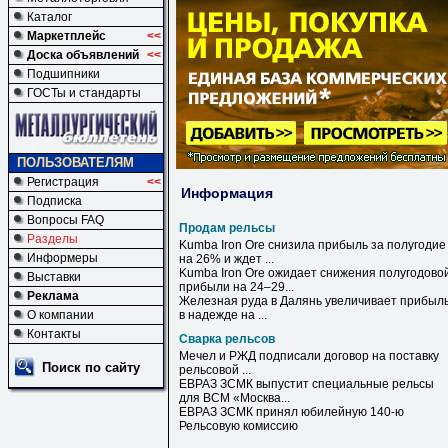
Каталог
Маркетплейс
<<
Доска объявлений
<<
Подшипники
ГОСТы и стандарты
ПОЛЬЗОВАТЕЛЯМ
Регистрация
<<
Информация
Подписка
Вопросы FAQ
Продам рельсы
Разделы
Kumba Iron Ore снизила прибыль за полугодие
Информеры
на 26% и ждет ...
Kumba Iron Ore ожидает снижения полугодово
Выставки
прибыли на 24–29...
Реклама
Железная руда в Далянь увеличивает прибыл
О компании
в надежде на ...
Контакты
Сварка рельсов
Мечел и РЖД подписали договор на поставку
Поиск по сайту
рельсовой ...
ЕВРАЗ ЗСМК выпустит специальные
рельсы
для ВСМ «Москва...
ЕВРАЗ ЗСМК принял юбилейную 140-ю
Рельсовую комиссию