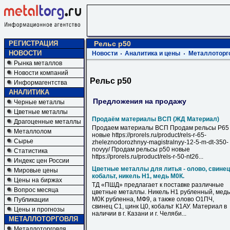
РЕГИСТРАЦИЯ
Рельс р50
НОВОСТИ
Новости
Аналитика и цены
Металлоторг
Рынка металлов
Новости компаний
Рельс р50
Информагентства
АНАЛИТИКА
Предложения на продажу
Черные металлы
Цветные металлы
Продаём материалы ВСП (ЖД Материал)
Драгоценные металлы
Продаем материалы ВСП Продам рельсы Р65
Металлолом
новые https://prorels.ru/product/rels-r-65-
Сырье
zheleznodorozhnyy-magistralnyy-12-5-m-dt-350-
novyy/ Продам рельсы р50 новые
Статистика
https://prorels.ru/product/rels-r-50-nt26...
Индекс цен России
Цветные металлы для литья - олово, свинец
Мировые цены
кобальт, никель Н1, медь М0К.
Цены на биржах
ТД «ПШД» предлагает к поставке различные
Вопрос месяца
цветные металлы. Никель Н1 рубленный, медь
М0К рубленна, МФ9, а также олово О1ПЧ,
Публикации
свинец С1, цинк Ц0, кобальт К1АУ. Материал в
Цены и прогнозы
наличии в г. Казани и г. Челяби...
МЕТАЛЛОТОРГОВЛЯ
Металлоторговля