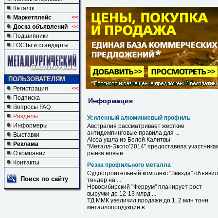
Каталог
Маркетплейс
<<
Доска объявлений
<<
Подшипники
ГОСТы и стандарты
ПОЛЬЗОВАТЕЛЯМ
Регистрация
<<
Подписка
Информация
Вопросы FAQ
Разделы
Усиленный алюминиевый профиль
Информеры
Австралия рассматривает жесткие
антидемпинговые правила для ...
Выставки
Alcoa ушла из Белой Калитвы
Реклама
"Металл-Экспо’2014" предоставила участника
О компании
рынка новые ...
Контакты
Резка профильного металла
Судостроительный комплекс "Звезда" объявил
Поиск по сайту
тендер на ...
Новосибирский "Феррум" планирует рост
выручки до 12-13 млрд ...
ТД ММК увеличил продажи до 1, 2 млн тонн
металлопродукции в ...