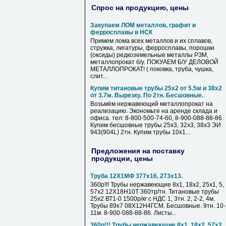
Спрос на продукцию, цены
Закупаем ЛОМ металлов, графит и
ферросплавы в НСК
Примем лома всех металлов и их сплавов,
стружка, лигатуры, ферросплавы, порошки
(оксиды) редкоземельные металлы РЗМ,
металлопрокат б/у. ПОКУАЕМ Б/У ДЕЛОВОЙ
МЕТАЛЛОПРОКАТ! ( поковка, труба, чушка,
слит...
Купим титановые трубы 25х2 от 5.5м и 38х2
от 3.7м. Вырезку. По 2тн. Бесшовные.
Возьмём нержавеющий металлопрокат на
реализацию. Экономьте на аренде склада и
офиса. тел: 8-800-500-74-60, 8-900-088-88-86.
Купим бесшовные трубы 25х3, 32х3, 38х3 ЭИ
943(904L) 2тн. Купим трубы 10х1...
Предложения на поставку
продукции, цены
Труба 12Х1МФ 377х16, 273х13.
360р!!! Трубы нержавеющие 8х1, 18х2, 25х1, 5,
57х2 12Х18Н10Т 360тр/тн. Титановые трубы
25х2 ВТ1-0 1500р/кг с НДС 1, 3тн. 2, 2-2, 4м.
Трубы 89х7 08Х12Н4ГСМ. Бесшовные. 9тн. 10-
11м. 8-900-088-88-86. Листы...
360р!!! Трубы нержавеющие 8х1, 18х2, 57х2