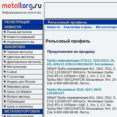
РЕГИСТРАЦИЯ
Рельсовый профиль
НОВОСТИ
Новости
Аналитика и цены
Металлоторг
Рынка металлов
Новости компаний
Рельсовый профиль
Информагентства
АНАЛИТИКА
Предложения на продажу
Черные металлы
Цветные металлы
Трубы нержавеющие 273х13, 325х12(14, 16,
Драгоценные металлы
24), 426х12, 630х14 08х18н10т. Бесшовные.
Металлолом
360р!!! Трубы нержавеющие 8х1, 18х2, 25х1, 5,
Сырье
57х2 12Х18Н10Т 360тр/тн. Титановые трубы
25х2 ВТ1-0 1500р/кг с НДС 1, 3тн. 2, 2-2, 4м.
Статистика
Трубы 89х7 08Х12Н4ГСМ. Бесшовные. 9тн. 10-
Индекс цен России
11м. 8-900-088-88-86. Листы...
Мировые цены
Трубы бесшовные 32х6, 42х7, 60х5
Цены на биржах
12Х18Н12Т.
Вопрос месяца
360р!!! Трубы нержавеющие 8х1, 18х2, 25х1, 5,
57х2 12Х18Н10Т 360тр/тн. Титановые трубы
Публикации
25х2 ВТ1-0 1500р/кг с НДС 1, 3тн. 2, 2-2, 4м.
Цены и прогнозы
Трубы 89х7 08Х12Н4ГСМ. Бесшовные. 9тн. 10-
МЕТАЛЛОТОРГОВЛЯ
11м. 8-900-088-88-86. Листы...
Металлоторговля