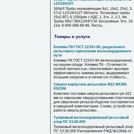
12Х18Н10Т.
360р!!! Трубы нержавеющие 8х1, 18х2, 25х1, 5,
57х2 12Х18Н10Т 360тр/тн. Титановые трубы
25х2 ВТ1-0 1500р/кг с НДС 1, 3тн. 2, 2-2, 4м.
Трубы 89х7 08Х12Н4ГСМ. Бесшовные. 9тн. 10-
11м. 8-900-088-88-86. Листы...
Товары и услуги
Клемма ПК ГОСТ 22343-90, раздельного
рельсового скрепления железнодорожного
пути
Клемма ПК ГОСТ 22343-90 железнодорожная,
на нашем складе. Клемма ПК - Отличается
особой прочностью, обеспечивают высокую
эффективность зажима рельс, выдерживает
большие нагрузки и отличается стойкость...
Сверло корпусное рельсовое Ф22 WCMX
050308
Комплект поставки сверла рельсового ц/х d22
мм cо сменными твердосплавными пластинам
для сверления рельсов Изделие поставляется
в заводской комплектации. Схема, устройство 
работа сверла рельсовог...
Тупиковый железнодорожный рельсовый
упор ПС 53.00.000
Тупиковый железнодорожный рельсовый упор
ПС 53.00.000 Распоряжения РЖД №1384р от