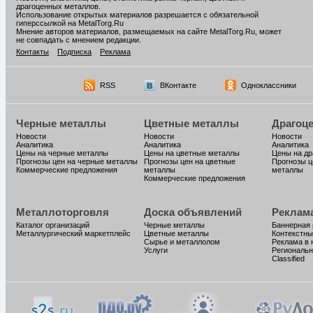
драгоценных металлов.
Использование открытых материалов разрешается с обязательной
гиперссылкой на MetalTorg.Ru
Мнение авторов материалов, размещаемых на сайте MetalTorg.Ru, может
не совпадать с мнением редакции.
Контакты
Подписка
Реклама
RSS
ВКонтакте
Одноклассники
Черные металлы
Цветные металлы
Драгоц
Новости
Новости
Новости
Аналитика
Аналитика
Аналитика
Цены на черные металлы
Цены на цветные металлы
Цены на д
Прогнозы цен на черные металлы
Прогнозы цен на цветные
Прогнозы ц
Коммерческие предложения
металлы
металлы
Коммерческие предложения
Металлоторговля
Доска объявлений
Реклам
Каталог организаций
Черные металлы
Баннерная
Металлургический маркетплейс
Цветные металлы
Контекстны
Сырье и металлолом
Реклама в 
Услуги
Региональн
Classified