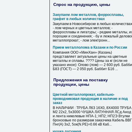
Спрос на продукцию, цены
Закупаем лом металлов, ферросплавы,
графит в любых количествах
Закупаем в Новосибирске в любых количествах
- лом черных и цветных металлов; -
ферросплавы и лигатуры; - редкие металлы, и
порошки и соединения; - бу и лежалый делово
металлопрокат; - лом электронн...
Прием металлолома в Казани и по России
Компания ООО «МинХан» (Казань)
представляет актуальные цены на цветные
металлы и сплавы. ???? Цены за кг (если не
указано иное): Олово (лом) — 2 600 руб. Бабб
Б83 (ГОСТ) — 2 050 руб. Баббит Б16 ...
Предложения на поставку
продукции, цены
Цветной металлопрокат, кабельно-
проводниковая продукция в наличие и под
заказ
В НАЛИЧИИ : ТРУБА Л63 16Х0, 8Х4000 ТРУБА
М2 22х2, 5х3000 ЧУШКА ЛАТУННАЯ ЛСд Анод
и лента никелевые НПА-1; НП2; НП2Э Втулки
бронзовые по размерам заказчика Кабель ВВГ
Пнг(А) 3х2, 5ок(N.PE)=0.66 кВ Каб...
чушка латунная