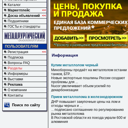
Каталог
Маркетплейс
<<
Доска объявлений
<<
Подшипники
ГОСТы и стандарты
ПОЛЬЗОВАТЕЛЯМ
Регистрация
<<
Информация
Подписка
Вопросы FAQ
Купим металлолом черный
Разделы
Минобороны продаёт на
металлолом
останки
Информеры
танков, БТР...
Новые экспортные пошлины России создают
Выставки
проблемы для ...
Реклама
Nucor увеличивает объем усилий по
О компании
декарбонизации
Контакты
Прием металлолома в железнодорожном
ДНР повышает закупочные цены на лом и
Поиск по сайту
отходы черных и ...
... подписано соглашение по регулированию
рынка
металлолома
В
Ростовской области из поезда украли 600 кг
алюминия