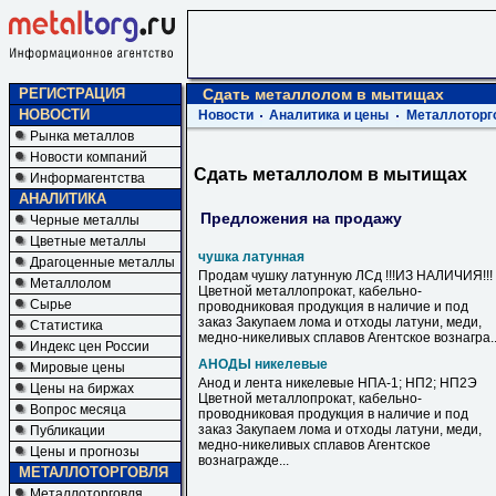
РЕГИСТРАЦИЯ
Сдать металлолом в мытищах
НОВОСТИ
Новости
Аналитика и цены
Металлоторг
Рынка металлов
Новости компаний
Сдать металлолом в мытищах
Информагентства
АНАЛИТИКА
Предложения на продажу
Черные металлы
Цветные металлы
чушка латунная
Драгоценные металлы
Продам чушку латунную ЛСд !!!ИЗ НАЛИЧИЯ!!!
Металлолом
Цветной металлопрокат, кабельно-
Сырье
проводниковая продукция в наличие и под
заказ Закупаем лома и отходы латуни, меди,
Статистика
медно-никеливых сплавов Агентское вознагра..
Индекс цен России
АНОДЫ никелевые
Мировые цены
Анод и лента никелевые НПА-1; НП2; НП2Э
Цены на биржах
Цветной металлопрокат, кабельно-
Вопрос месяца
проводниковая продукция в наличие и под
заказ Закупаем лома и отходы латуни, меди,
Публикации
медно-никеливых сплавов Агентское
Цены и прогнозы
вознагражде...
МЕТАЛЛОТОРГОВЛЯ
Металлоторговля