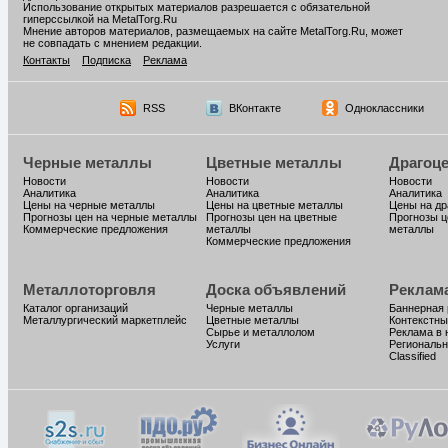
Использование открытых материалов разрешается с обязательной
гиперссылкой на MetalTorg.Ru
Мнение авторов материалов, размещаемых на сайте MetalTorg.Ru, может
не совпадать с мнением редакции.
Контакты
Подписка
Реклама
RSS
ВКонтакте
Одноклассники
Черные металлы
Цветные металлы
Драгоц
Новости
Новости
Новости
Аналитика
Аналитика
Аналитика
Цены на черные металлы
Цены на цветные металлы
Цены на д
Прогнозы цен на черные металлы
Прогнозы цен на цветные
Прогнозы ц
Коммерческие предложения
металлы
металлы
Коммерческие предложения
Металлоторговля
Доска объявлений
Реклам
Каталог организаций
Черные металлы
Баннерная
Металлургический маркетплейс
Цветные металлы
Контекстны
Сырье и металлолом
Реклама в 
Услуги
Региональн
Classified