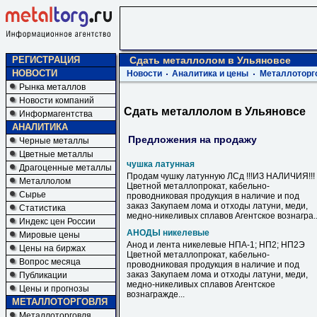
РЕГИСТРАЦИЯ
Сдать металлолом в Ульяновсе
НОВОСТИ
Новости
Аналитика и цены
Металлоторг
Рынка металлов
Новости компаний
Сдать металлолом в Ульяновсе
Информагентства
АНАЛИТИКА
Предложения на продажу
Черные металлы
Цветные металлы
чушка латунная
Драгоценные металлы
Продам чушку латунную ЛСд !!!ИЗ НАЛИЧИЯ!!!
Металлолом
Цветной металлопрокат, кабельно-
Сырье
проводниковая продукция в наличие и под
заказ Закупаем лома и отходы латуни, меди,
Статистика
медно-никеливых сплавов Агентское вознагра..
Индекс цен России
АНОДЫ никелевые
Мировые цены
Анод и лента никелевые НПА-1; НП2; НП2Э
Цены на биржах
Цветной металлопрокат, кабельно-
Вопрос месяца
проводниковая продукция в наличие и под
заказ Закупаем лома и отходы латуни, меди,
Публикации
медно-никеливых сплавов Агентское
Цены и прогнозы
вознагражде...
МЕТАЛЛОТОРГОВЛЯ
Металлоторговля