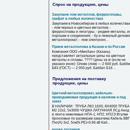
Спрос на продукцию, цены
Закупаем лом металлов, ферросплавы,
графит в любых количествах
Закупаем в Новосибирске в любых количествах
- лом черных и цветных металлов; -
ферросплавы и лигатуры; - редкие металлы, и
порошки и соединения; - бу и лежалый делово
металлопрокат; - лом электронн...
Прием металлолома в Казани и по России
Компания ООО «МинХан» (Казань)
представляет актуальные цены на цветные
металлы и сплавы. ???? Цены за кг (если не
указано иное): Олово (лом) — 2 600 руб. Бабб
Б83 (ГОСТ) — 2 050 руб. Баббит Б16 ...
Предложения на поставку
продукции, цены
Цветной металлопрокат, кабельно-
проводниковая продукция в наличие и под
заказ
В НАЛИЧИИ : ТРУБА Л63 16Х0, 8Х4000 ТРУБА
М2 22х2, 5х3000 ЧУШКА ЛАТУННАЯ ЛСд Анод
и лента никелевые НПА-1; НП2; НП2Э Втулки
бронзовые по размерам заказчика Кабель ВВГ
Пнг(А) 3х2, 5ок(N.PE)=0.66 кВ Каб...
чушка латунная