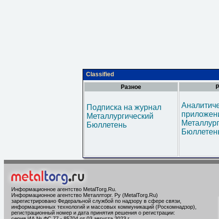
Classified
Разное
Р
Аналитич
Подписка на журнал
приложени
Металлургический
Металлур
Бюллетень
Бюллетен
Информационное агентство MetalTorg.Ru
.
Информационное агентство Металлторг. Ру (MetalTorg.Ru)
зарегистрировано Федеральной службой по надзору в сфере связи,
информационных технологий и массовых коммуникаций (Роскомнадзор),
регистрационный номер и дата принятия решения о регистрации:
серия ИА № ФС 77 - 85704 от 03 августа 2023 г.