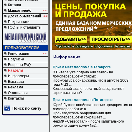
Каталог
Маркетплейс
<<
Доска объявлений
<<
Подшипники
ГОСТы и стандарты
ПОЛЬЗОВАТЕЛЯМ
Регистрация
<<
Информация
Подписка
Вопросы FAQ
Прием металлолома в Таганроге
Разделы
В
Питере уже подано 400 заявок на
Информеры
ломопереработку старых ...
Прокуратура обнаружила, что
в
августе 2009
Выставки
года ЧЦЗ ...
Реклама
Ковровский сталепрокатный завод начнет
О компании
строиться
в
мае?
Контакты
Прием металлолома в Пятигорске
Юрий Лужков пообещал новые предприятия п
Поиск по сайту
ломопереработке
в
...
Производитель оборудования для
ломопереработки сокращает ...
ЧерМК «Северстали» после капитального
ремонта задул домну №2...