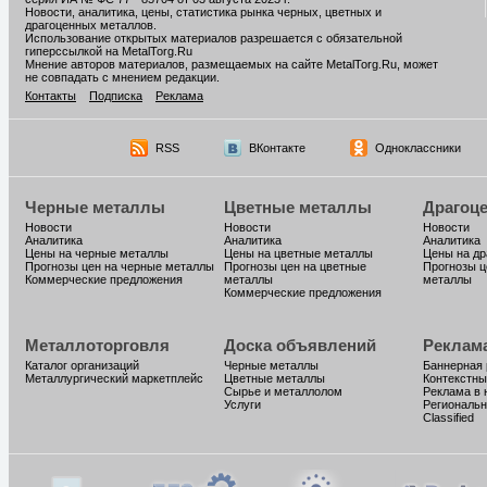
Новости, аналитика, цены, статистика рынка черных, цветных и
драгоценных металлов.
Использование открытых материалов разрешается с обязательной
гиперссылкой на MetalTorg.Ru
Мнение авторов материалов, размещаемых на сайте MetalTorg.Ru, может
не совпадать с мнением редакции.
Контакты
Подписка
Реклама
RSS
ВКонтакте
Одноклассники
Черные металлы
Цветные металлы
Драгоц
Новости
Новости
Новости
Аналитика
Аналитика
Аналитика
Цены на черные металлы
Цены на цветные металлы
Цены на д
Прогнозы цен на черные металлы
Прогнозы цен на цветные
Прогнозы ц
Коммерческие предложения
металлы
металлы
Коммерческие предложения
Металлоторговля
Доска объявлений
Реклам
Каталог организаций
Черные металлы
Баннерная
Металлургический маркетплейс
Цветные металлы
Контекстны
Сырье и металлолом
Реклама в 
Услуги
Региональн
Classified