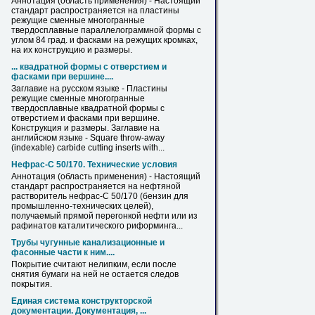
Аннотация (область применения) - Настоящий
стандарт распространяется
на
пластины
режущие сменные многогранные
твердосплавные параллелограммной формы с
углом 84 град. и
фасками
на
режущих кромках,
на
их конструкцию и размеры.
... квадратной формы с отверстием и
фасками
при вершине....
Заглавие
на
русском языке - Пластины
режущие сменные многогранные
твердосплавные квадратной формы с
отверстием и
фасками
при вершине.
Конструкция и размеры. Заглавие
на
английском языке - Square throw-away
(indexable) carbide cutting inserts with...
Нефрас-С 50/170. Технические условия
Аннотация (область применения) - Настоящий
стандарт распространяется
на
нефтяной
растворитель нефрас-С 50/170 (бензин для
промышленно-технических целей),
получаемый прямой перегонкой нефти или из
рафинатов каталитического риформинга...
Трубы
чугунные канализационные и
фасонные части к ним....
Покрытие считают нелипким, если после
снятия
бумаги
на
ней не остается следов
покрытия.
Единая система конструкторской
документации. Документация, ...