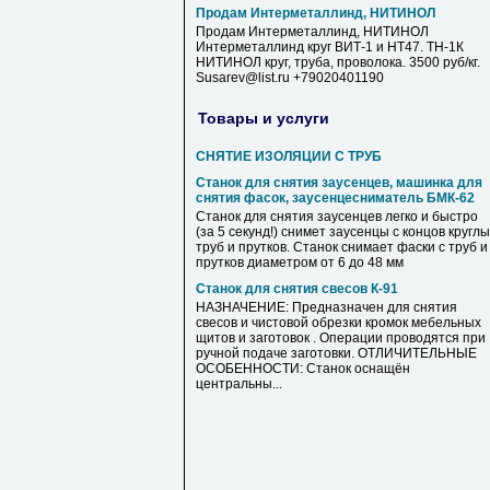
Продам Интерметаллинд, НИТИНОЛ
Продам Интерметаллинд, НИТИНОЛ
Интерметаллинд круг ВИТ-1 и НТ47. ТН-1К
НИТИНОЛ круг, труба, проволока. 3500 руб/кг.
Susarev@list.ru +79020401190
Товары и услуги
СНЯТИЕ ИЗОЛЯЦИИ С ТРУБ
Станок для снятия заусенцев, машинка для
снятия фасок, заусенцесниматель БМК-62
Станок для снятия заусенцев легко и быстро
(за 5 секунд!) снимет заусенцы с концов кругл
труб и прутков. Станок снимает фаски с труб и
прутков диаметром от 6 до 48 мм
Станок для снятия свесов К-91
НАЗНАЧЕНИЕ: Предназначен для снятия
свесов и чистовой обрезки кромок мебельных
щитов и заготовок . Операции проводятся при
ручной подаче заготовки. ОТЛИЧИТЕЛЬНЫЕ
ОСОБЕННОСТИ: Станок оснащён
центральны...