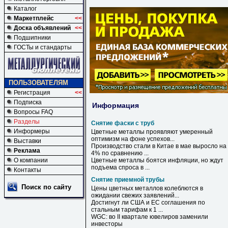
Каталог
Маркетплейс
<<
Доска объявлений
<<
Подшипники
ГОСТы и стандарты
ПОЛЬЗОВАТЕЛЯМ
Регистрация
<<
Подписка
Информация
Вопросы FAQ
Разделы
Снятие фаски с труб
Информеры
Цветные металлы проявляют умеренный
оптимизм на фоне успехов...
Выставки
Производство стали в Китае в мае выросло на
Реклама
4% по сравнению ...
О компании
Цветные металлы боятся инфляции, но ждут
подъема спроса в ...
Контакты
Снятие приемной трубы
Поиск по сайту
Цены цветных металлов колеблются в
ожидании свежих заявлений...
Достигнут ли США и ЕС соглашения по
стальным тарифам к 1 ...
WGC: во II квартале ювелиров заменили
инвесторы