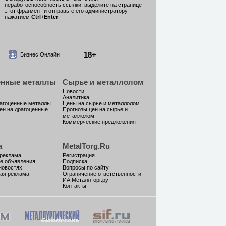
неработоспособность ссылки, выделите на странице
этот фрагмент и отправьте его администратору
нажатием
Ctrl
+
Enter
.
18+
Бизнес Онлайн
енные металлы
Сырье и металлолом
Новости
Аналитика
рагоценные металлы
Цены на сырье и металлолом
ен на драгоценные
Прогнозы цен на сырье и
металлолом
Коммерческие предложения
а
MetalTorg.Ru
 реклама
Регистрация
е объявления
Подписка
новостях
Вопросы по сайту
ая реклама
Ограничение ответственности
ИА Металлторг.ру
Контакты