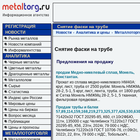
РЕГИСТРАЦИЯ
Снятие фаски на трубе
НОВОСТИ
Новости
Аналитика и цены
Металлоторг
Рынка металлов
Новости компаний
Снятие фаски на трубе
Информагентства
АНАЛИТИКА
Предложения на продажу
Черные металлы
Цветные металлы
продам Медно-никелевый сплав, Монель,
Драгоценные металлы
Константан.
Металлолом
Прокат из сплава медно-никелевого НМ40А:
Сырье
круг, лист, труба от 2500 руб/кг. Монель НМЖМ
28-2, 5-1, 5 круг, лист, лента, труба. от 1800 руб
Статистика
кг Сетка Монель НМЖМц 28-2, 5-1, 5 тканная,
Индекс цен России
фильтровая прядковая...
Мировые цены
Продам трубы и балки
Цены на биржах
57,89,114,159,168,219,273,325,377,426,530,63
Вопрос месяца
?1420х32 ГОСТ 20295-85, К60, ст.10г2ФБЮ,
11тн, 135000 с ндс Челябинск ?1220х17 ГОСТ
Публикации
20295-85, К56, 23тн, 2024г, 79 000 с НДC,
Цены и прогнозы
Челябинск ?1220х19 ГОСТ 10706-76, ст.09г2с,
МЕТАЛЛОТОРГОВЛЯ
2022г, 22, 8тн, 79 000 с НДC, Тобольск/Ч...
Металлоторговля