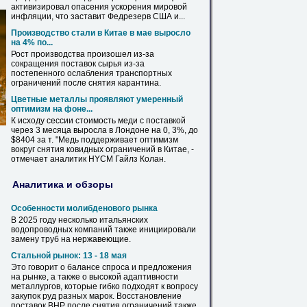
активизировал опасения ускорения мировой
инфляции, что заставит Федрезерв США и...
Производство стали в Китае в мае выросло
на
4% по...
Рост производства произошел из-за
сокращения поставок сырья из-за
постепенного ослабления транспортных
ограничений после
снятия
карантина.
Цветные металлы проявляют умеренный
оптимизм
на
фоне...
К исходу сессии стоимость меди с поставкой
через 3 месяца выросла в Лондоне
на
0, 3%, до
$8404 за т. "Медь поддерживает оптимизм
вокруг
снятия
ковидных ограничений в Китае, -
отмечает аналитик HYCM Гайлз Колан.
Аналитика и обзоры
Особенности молибденового рынка
В 2025 году несколько итальянских
водопроводных компаний также инициировали
замену
труб
на
нержавеющие.
Стальной рынок: 13 - 18 мая
Это говорит о балансе спроса и предложения
на
рынке, а также о высокой адаптивности
металлургов, которые гибко подходят к вопросу
закупок руд разных марок. Восстановление
поставок BHP после
снятия
ограничений также