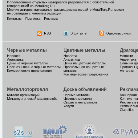
Использование открытых материалов разрешается с обязательной
гиперссылкой на MetalTorg.Ru
Мнение авторов материалов, размещаемых на сайте MetalTorg.Ru, может
не совпадать с мнением редакции.
Контакты
Подписка
Реклама
RSS
ВКонтакте
Одноклассники
Черные металлы
Цветные металлы
Драгоц
Новости
Новости
Новости
Аналитика
Аналитика
Аналитика
Цены на черные металлы
Цены на цветные металлы
Цены на д
Прогнозы цен на черные металлы
Прогнозы цен на цветные
Прогнозы ц
Коммерческие предложения
металлы
металлы
Коммерческие предложения
Металлоторговля
Доска объявлений
Реклам
Каталог организаций
Черные металлы
Баннерная
Металлургический маркетплейс
Цветные металлы
Контекстны
Сырье и металлолом
Реклама в 
Услуги
Региональн
Classified