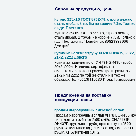
Спрос на продукцию, цены
Куплю 325х16 ГОСТ 8732-78, строго лежак,
сталь любая, 2 трубы не короче 7,3м. Только
с ндс. Поставка
Куплю 325х16 ГОСТ 8732-78, строго лежак,
сталь любая, 2 трубы не короче 7, 3м. Только с
ндс. Поставка на Челябинск. 89823333966
Дмитрий
Купим из наличия трубу ХН78Т(ЭИ435) 20х2,
21х2, 22х2 Дорого
Купим из наличия по ст ХН78Т(ЭИ435) трубу
20х2, 500кг. Наличие сертификата
обязательно. Готовы рассмотреть размеры
21х2 или 22х2 по той же стали и в тех же
объемах. Тел (921)9410130 Игорь Григорьевич
...
Предложения на поставку
продукции, цены
продам Жаропрочный литьевой сплав
Продам жаропрочный сплав ХН78Т, ЭИ435 круг
лист, лента, труба. от2500 руб\кг ХН77ТЮР,
ЭИ437Б круг, лист, труба, проволоку. от2500
руб/кг ХН68вмтюк-вд (ЭП693ва-вд) лист. 3000
руб/кг. ХН67мвтю-вд (ЭП 2...