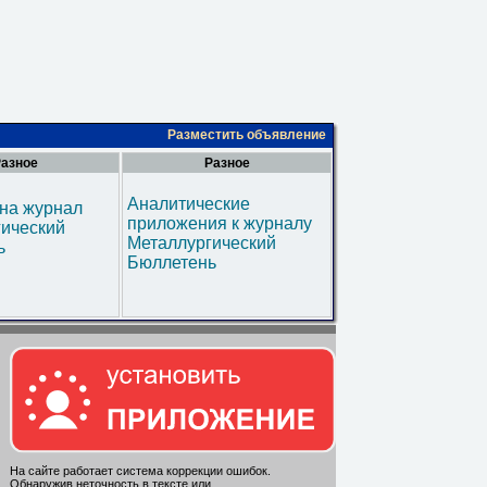
Разместить объявление
азное
Разное
Аналитические
на журнал
приложения к журналу
гический
Металлургический
ь
Бюллетень
На сайте работает система коррекции ошибок.
Обнаружив неточность в тексте или