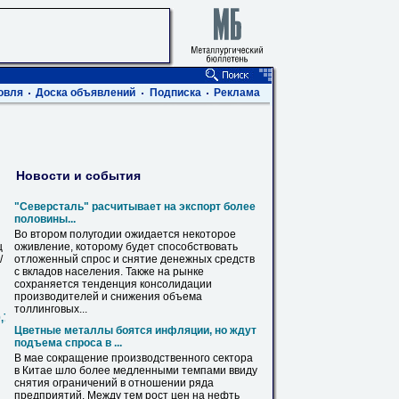
овля
Доска объявлений
Подписка
Реклама
Новости и события
"Северсталь" расчитывает
на
экспорт более
половины...
Во втором полугодии ожидается некоторое
ц
оживление, которому будет способствовать
/
отложенный спрос и
снятие
денежных средств
с вкладов населения. Также
на
рынке
сохраняется тенденция консолидации
производителей и снижения объема
толлинговых...
0,720,820,1020,1220,1420
Цветные металлы боятся инфляции, но ждут
подъема спроса в ...
В мае сокращение производственного сектора
в Китае шло более медленными темпами ввиду
снятия
ограничений в отношении ряда
предприятий. Между тем рост цен
на
нефть