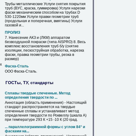
Трубы
металлические Услуги
снятия
покрытия
труб
(ВУС, краска, гуммировка) Услуги нарезки
фаски
механическим способом
на
трубах
D
530-1220мм Услуги правки геометрии
труб
(продольная и поперечная, вмятины) Услуги
газовой и...
ПРОЛИЗ
7. Нанесение АКЗ и (ЛКМ) аппаратом
безвоздушной покраски (типа AISPRO) 8. Весь
комплекс восстановления
труб
б/у (
снятие
изоляции, пескоструйная обработка, нарезка
фаски
, правка геометрии
трубы
, резка в
размер)
ых
Фаска
-Сталь
ООО
Фаска
-Сталь.
ГОСТы, ТУ, стандарты
Сплавы твердые спеченные. Метод
определения твердости по ...
Аннотация (область применения) - Настоящий
стандарт распространяется
на
твердые
спеченные сплавы и устанавливает метод
определения твердости по Роквеллу (шкала А)
при температуре 293 К +15 -10 К (20 град.
... параллелограммной формы с углом 84° и
фасками
на
...