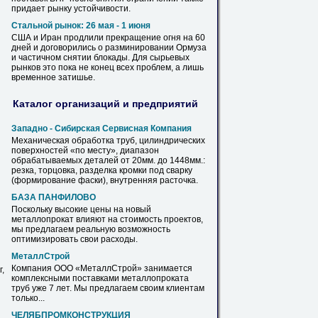
придает рынку устойчивости.
Стальной рынок: 26 мая - 1 июня
США и Иран продлили прекращение огня
на
60
дней и договорились о разминировании Ормуза
и частичном
снятии
блокады. Для сырьевых
рынков это пока не конец всех проблем, а лишь
временное затишье.
Каталог организаций и предприятий
Западно - Сибирская Сервисная Компания
Механическая обработка
труб
, цилиндрических
поверхностей «по месту», диапазон
обрабатываемых деталей от 20мм. до 1448мм.:
резка, торцовка, разделка кромки под сварку
(формирование
фаски
), внутренняя расточка.
БАЗА ПАНФИЛОВО
Поскольку высокие цены
на
новый
металлопрокат влияют
на
стоимость проектов,
мы предлагаем реальную возможность
оптимизировать свои расходы.
МеталлСтрой
Компания ООО «МеталлСтрой» занимается
,
комплексными поставками металлопроката
труб
уже 7 лет. Мы предлагаем своим клиентам
только...
ЧЕЛЯБПРОМКОНСТРУКЦИЯ