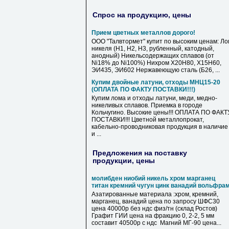
Спрос на продукцию, цены
Прием цветных металлов дорого!
ООО "Талвтормет" купит по высоким ценам: Ло
никеля (Н1, Н2, Н3, рубленный, катодный,
анодный) Никельсодержащих сплавов (от
Ni18% до Ni100%) Нихром Х20Н80, Х15Н60,
ЭИ435, ЭИ602 Нержавеющую сталь (Б26, ...
Купим двойные латуни, отходы МНЦ15-20
(ОПЛАТА ПО ФАКТУ ПОСТАВКИ!!!)
Купим лома и отходы латуни, меди, медно-
никеливых сплавов. Приемка в городе
Кольчугино. Высокие цены!!! ОПЛАТА ПО ФАКТ
ПОСТАВКИ!!! Цветной металлопрокат,
кабельно-проводниковая продукция в наличие
и ...
Предложения на поставку
продукции, цены
молибден ниобий никель хром марганец
титан кремний чугун цинк ванадий вольфра
Азатированные материала :хром, кремний,
марганец, ванадий цена по запросу ШФС30
цена 40000р без ндс физ/тн (склад Ростов)
Графит ГИИ цена на фракцию 0, 2-2, 5 мм
составит 40500р с ндс Магний МГ-90 цена...