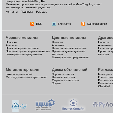
гиперссылкой на MetalTorg.Ru
Мнение авторов материалов, размещаемых на сайте MetalTorg.Ru, может
не совпадать с мнением редакции.
Контакты
Подписка
Реклама
RSS
ВКонтакте
Одноклассники
Черные металлы
Цветные металлы
Драгоц
Новости
Новости
Новости
Аналитика
Аналитика
Аналитика
Цены на черные металлы
Цены на цветные металлы
Цены на д
Прогнозы цен на черные металлы
Прогнозы цен на цветные
Прогнозы ц
Коммерческие предложения
металлы
металлы
Коммерческие предложения
Металлоторговля
Доска объявлений
Реклам
Каталог организаций
Черные металлы
Баннерная
Металлургический маркетплейс
Цветные металлы
Контекстны
Сырье и металлолом
Реклама в 
Услуги
Региональн
Classified