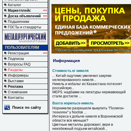
Каталог
Маркетплейс
<<
Доска объявлений
<<
Подшипники
ГОСТы и стандарты
ПОЛЬЗОВАТЕЛЯМ
Регистрация
<<
Подписка
Информация
Вопросы FAQ
Разделы
Стоимость кг никеля
Информеры
... Китай ощутимо увеличил закупки
нелегированного
никеля
...
Выставки
Никель
и кобальт из Казахстана потеснят
Реклама
российскую...
О компании
MEPS: надбавки на лигатуры нержавеющей
стали достигли ...
Контакты
Вахта норильск-никель
Поиск по сайту
Норникелю разрешили выкупить "Полигон-
техноген" у Norilsk ...
Интереса к добыче
никеля
в Воронежской
области все меньше?
Цветные металлы дорожают, веря в
неизбежный подъем китайской...