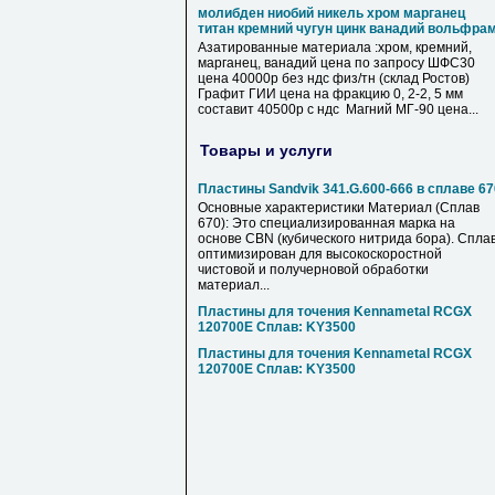
молибден ниобий никель хром марганец
титан кремний чугун цинк ванадий вольфра
Азатированные материала :хром, кремний,
марганец, ванадий цена по запросу ШФС30
цена 40000р без ндс физ/тн (склад Ростов)
Графит ГИИ цена на фракцию 0, 2-2, 5 мм
составит 40500р с ндс Магний МГ-90 цена...
Товары и услуги
Пластины Sandvik 341.G.600-666 в сплаве 67
Основные характеристики Материал (Сплав
670): Это специализированная марка на
основе CBN (кубического нитрида бора). Спла
оптимизирован для высокоскоростной
чистовой и получерновой обработки
материал...
Пластины для точения Kennametal RCGX
120700E Сплав: KY3500
Пластины для точения Kennametal RCGX
120700E Сплав: KY3500