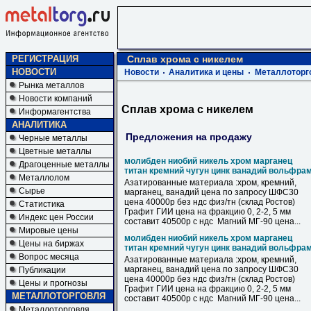
РЕГИСТРАЦИЯ
Сплав хрома с никелем
НОВОСТИ
Новости
Аналитика и цены
Металлоторг
Рынка металлов
Новости компаний
Сплав хрома с никелем
Информагентства
АНАЛИТИКА
Предложения на продажу
Черные металлы
Цветные металлы
молибден ниобий никель хром марганец
Драгоценные металлы
титан кремний чугун цинк ванадий вольфра
Металлолом
Азатированные материала :хром, кремний,
Сырье
марганец, ванадий цена по запросу ШФС30
цена 40000р без ндс физ/тн (склад Ростов)
Статистика
Графит ГИИ цена на фракцию 0, 2-2, 5 мм
Индекс цен России
составит 40500р с ндс Магний МГ-90 цена...
Мировые цены
молибден ниобий никель хром марганец
Цены на биржах
титан кремний чугун цинк ванадий вольфра
Вопрос месяца
Азатированные материала :хром, кремний,
марганец, ванадий цена по запросу ШФС30
Публикации
цена 40000р без ндс физ/тн (склад Ростов)
Цены и прогнозы
Графит ГИИ цена на фракцию 0, 2-2, 5 мм
МЕТАЛЛОТОРГОВЛЯ
составит 40500р с ндс Магний МГ-90 цена...
Металлоторговля