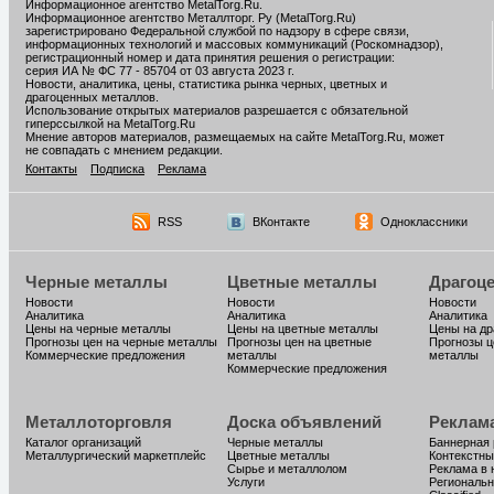
Информационное агентство MetalTorg.Ru
.
Информационное агентство Металлторг. Ру (MetalTorg.Ru)
зарегистрировано Федеральной службой по надзору в сфере связи,
информационных технологий и массовых коммуникаций (Роскомнадзор),
регистрационный номер и дата принятия решения о регистрации:
серия ИА № ФС 77 - 85704 от 03 августа 2023 г.
Новости, аналитика, цены, статистика рынка черных, цветных и
драгоценных металлов.
Использование открытых материалов разрешается с обязательной
гиперссылкой на MetalTorg.Ru
Мнение авторов материалов, размещаемых на сайте MetalTorg.Ru, может
не совпадать с мнением редакции.
Контакты
Подписка
Реклама
RSS
ВКонтакте
Одноклассники
Черные металлы
Цветные металлы
Драгоц
Новости
Новости
Новости
Аналитика
Аналитика
Аналитика
Цены на черные металлы
Цены на цветные металлы
Цены на д
Прогнозы цен на черные металлы
Прогнозы цен на цветные
Прогнозы ц
Коммерческие предложения
металлы
металлы
Коммерческие предложения
Металлоторговля
Доска объявлений
Реклам
Каталог организаций
Черные металлы
Баннерная
Металлургический маркетплейс
Цветные металлы
Контекстны
Сырье и металлолом
Реклама в 
Услуги
Региональн