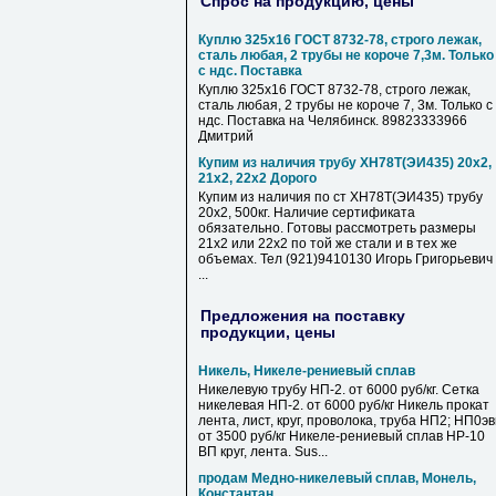
Спрос на продукцию, цены
Куплю 325х16 ГОСТ 8732-78, строго лежак,
сталь любая, 2 трубы не короче 7,3м. Только
с ндс. Поставка
Куплю 325х16 ГОСТ 8732-78, строго лежак,
сталь любая, 2 трубы не короче 7, 3м. Только с
ндс. Поставка на Челябинск. 89823333966
Дмитрий
Купим из наличия трубу ХН78Т(ЭИ435) 20х2,
21х2, 22х2 Дорого
Купим из наличия по ст ХН78Т(ЭИ435) трубу
20х2, 500кг. Наличие сертификата
обязательно. Готовы рассмотреть размеры
21х2 или 22х2 по той же стали и в тех же
объемах. Тел (921)9410130 Игорь Григорьевич
...
Предложения на поставку
продукции, цены
Никель, Никеле-рениевый сплав
Никелевую трубу НП-2. от 6000 руб/кг. Сетка
никелевая НП-2. от 6000 руб/кг Никель прокат
лента, лист, круг, проволока, труба НП2; НП0э
от 3500 руб/кг Никеле-рениевый сплав НР-10
ВП круг, лента. Sus...
продам Медно-никелевый сплав, Монель,
Константан.