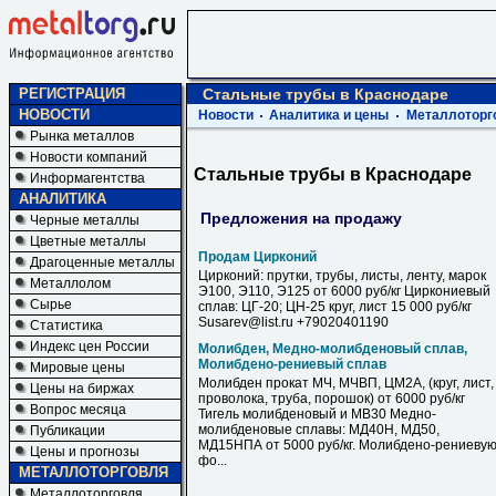
РЕГИСТРАЦИЯ
Стальные трубы в Краснодаре
НОВОСТИ
Новости
Аналитика и цены
Металлоторг
Рынка металлов
Новости компаний
Стальные трубы в Краснодаре
Информагентства
АНАЛИТИКА
Предложения на продажу
Черные металлы
Цветные металлы
Продам Цирконий
Драгоценные металлы
Цирконий: прутки, трубы, листы, ленту, марок
Металлолом
Э100, Э110, Э125 от 6000 руб/кг Циркониевый
Сырье
сплав: ЦГ-20; ЦН-25 круг, лист 15 000 руб/кг
Susarev@list.ru +79020401190
Статистика
Индекс цен России
Молибден, Медно-молибденовый сплав,
Молибдено-рениевый сплав
Мировые цены
Молибден прокат МЧ, МЧВП, ЦМ2А, (круг, лист,
Цены на биржах
проволока, труба, порошок) от 6000 руб/кг
Вопрос месяца
Тигель молибденовый и МВ30 Медно-
молибденовые сплавы: МД40Н, МД50,
Публикации
МД15НПА от 5000 руб/кг. Молибдено-рениеву
Цены и прогнозы
фо...
МЕТАЛЛОТОРГОВЛЯ
Металлоторговля