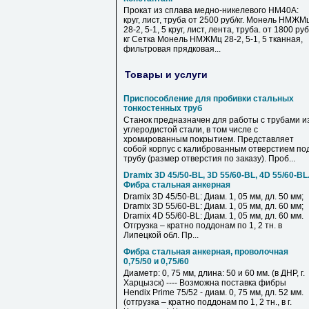
Прокат из сплава медно-никелевого НМ40А:
круг, лист, труба от 2500 руб/кг. Монель НМЖМ
28-2, 5-1, 5 круг, лист, лента, труба. от 1800 руб
кг Сетка Монель НМЖМц 28-2, 5-1, 5 тканная,
фильтровая прядковая...
Товары и услуги
Приспособление для пробивки стальных
тонкостенных труб
Станок предназначен для работы с трубами и
углеродистой стали, в том числе с
хромированным покрытием. Представляет
собой корпус с калиброванным отверстием по
трубу (размер отверстия по заказу). Проб...
Dramix 3D 45/50-BL, 3D 55/60-BL, 4D 55/60-BL
Фибра стальная анкерная
Dramix 3D 45/50-BL: Диам. 1, 05 мм, дл. 50 мм;
Dramix 3D 55/60-BL: Диам. 1, 05 мм, дл. 60 мм;
Dramix 4D 55/60-BL: Диам. 1, 05 мм, дл. 60 мм.
Отгрузка – кратно поддонам по 1, 2 тн. в
Липецкой обл. Пр...
Фибра стальная анкерная, проволочная
0,75/50 и 0,75/60
Диаметр: 0, 75 мм, длина: 50 и 60 мм. (в ДНР, г.
Харцызск) ---- Возможна поставка фибры
Hendix Prime 75/52 - диам. 0, 75 мм, дл. 52 мм.
(отгрузка – кратно поддонам по 1, 2 тн., в г.