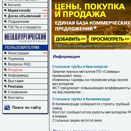
Каталог
Маркетплейс
<<
Доска объявлений
<<
Подшипники
ГОСТы и стандарты
ПОЛЬЗОВАТЕЛЯМ
Регистрация
<<
Информация
Подписка
Вопросы FAQ
Стальные трубы в Красноярске
Разделы
Закупки черных металлов ПО «Севмаш»
Информеры
превышают лишь ...
Изменены тарифы на перевозки ряда грузов
Выставки
металлургии
Реклама
ФСТ предлагает повышающие коэффициенты
О компании
на ж/д перевозки ...
Контакты
Стальные трубы в Калининграде
В
Калининграде
собираются строить трубный
Поиск по сайту
завод
Росстат сообщил итоги работы металлургии Р
в
январе
Стальные
акции катятся вниз