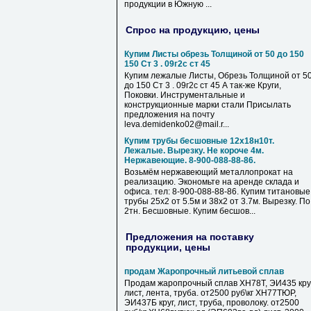
продукции в Южную ...
Спрос на продукцию, цены
Купим Листы обрезь Толщиной от 50 до 150
150 Ст 3 . 09г2с ст 45
Купим лежалые Листы, Обрезь Толщиной от 5
до 150 Ст 3 . 09г2с ст 45 А так-же Круги,
Поковки. Инструментальные и
конструкционные марки стали Присылать
предложения на почту
leva.demidenko02@mail.r...
Купим трубы бесшовные 12х18н10т.
Лежалые. Вырезку. Не короче 4м.
Нержавеющие. 8-900-088-88-86.
Возьмём нержавеющий металлопрокат на
реализацию. Экономьте на аренде склада и
офиса. тел: 8-900-088-88-86. Купим титановые
трубы 25х2 от 5.5м и 38х2 от 3.7м. Вырезку. По
2тн. Бесшовные. Купим бесшов...
Предложения на поставку
продукции, цены
продам Жаропрочный литьевой сплав
Продам жаропрочный сплав ХН78Т, ЭИ435 круг
лист, лента, труба. от2500 руб\кг ХН77ТЮР,
ЭИ437Б круг, лист, труба, проволоку. от2500