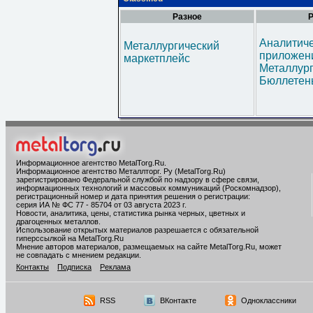
Разное
Р
Аналитич
Металлургический
приложени
маркетплейс
Металлур
Бюллетен
Информационное агентство MetalTorg.Ru
.
Информационное агентство Металлторг. Ру (MetalTorg.Ru)
зарегистрировано Федеральной службой по надзору в сфере связи,
информационных технологий и массовых коммуникаций (Роскомнадзор),
регистрационный номер и дата принятия решения о регистрации:
серия ИА № ФС 77 - 85704 от 03 августа 2023 г.
Новости, аналитика, цены, статистика рынка черных, цветных и
драгоценных металлов.
Использование открытых материалов разрешается с обязательной
гиперссылкой на MetalTorg.Ru
Мнение авторов материалов, размещаемых на сайте MetalTorg.Ru, может
не совпадать с мнением редакции.
Контакты
Подписка
Реклама
RSS
ВКонтакте
Одноклассники