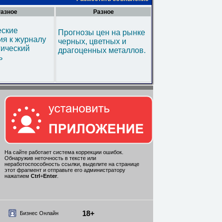
азное
Разное
еские
Прогнозы цен на рынке
я к журналу
черных, цветных и
гический
драгоценных металлов.
ь
На сайте работает система коррекции ошибок.
Обнаружив неточность в тексте или
неработоспособность ссылки, выделите на странице
этот фрагмент и отправьте его администратору
нажатием
Ctrl
+
Enter
.
18+
Бизнес Онлайн