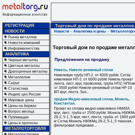
РЕГИСТРАЦИЯ
Торговый дом по продаже металлов 
НОВОСТИ
Новости
Аналитика и цены
Металлоторг
Рынка металлов
Новости компаний
Торговый дом по продаже металл
Информагентства
АНАЛИТИКА
Предложения на продажу
Черные металлы
Цветные металлы
Никель, Никеле-рениевый сплав
Драгоценные металлы
Никелевую трубу НП-2. от 6000 руб/кг. Сетка
Металлолом
никелевая НП-2. от 6000 руб/кг Никель прокат
Сырье
лента, лист, круг, проволока, труба НП2; НП0э
от 3500 руб/кг Никеле-рениевый сплав НР-10
Статистика
ВП круг, лента. Sus...
Индекс цен России
продам Медно-никелевый сплав, Монель,
Мировые цены
Константан.
Цены на биржах
Прокат из сплава медно-никелевого НМ40А:
Вопрос месяца
круг, лист, труба от 2500 руб/кг. Монель НМЖМ
28-2, 5-1, 5 круг, лист, лента, труба. от 1800 руб
Публикации
кг Сетка Монель НМЖМц 28-2, 5-1, 5 тканная,
Цены и прогнозы
фильтровая прядковая...
МЕТАЛЛОТОРГОВЛЯ
Металлоторговля