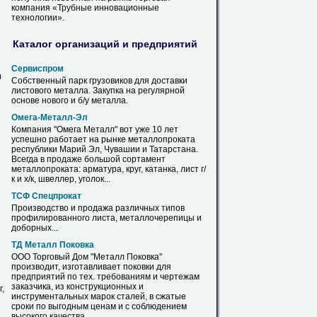
компания «Трубные инновационные
технологии».
Каталог организаций и предприятий
Сервиспром
0
Собственный парк грузовиков для доставки
листового
металла
. Закупка на регулярной
основе нового и б/у
металла
.
Омега-
Металл
-Эл
Компания "Омега
Металл
" вот уже 10 лет
успешно работает на рынке металлопроката
республики Марий Эл, Чувашии и Татарстана.
Всегда в
продаже
большой сортамент
металлопроката: арматура, круг, катанка,
лист
г
/
к и х/к, швеллер, уголок...
ТСФ Спецпрокат
Производство и
продажа
различных типов
профилированного
листа
, металлочерепицы и
доборных...
ТД
Металл
Поковка
ООО
Торговый
Дом
"
Металл
Поковка"
производит, изготавливает поковки для
предприятий
по
тех. требованиям и чертежам
заказчика, из конструкционных и
,
инструментальных марок сталей, в сжатые
сроки
по
выгодным ценам и с соблюдением
высокого качества...