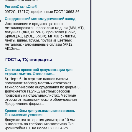
РегионСтальСнаб
09Г2С
, 17Г1С); профильные ГОСТ 13663-86.
М
Свердловский металлургический завод
Ю
Изготовление и
продажа
цветного
металлопроката: - проволока медная (ММ, МТ),
латунная (Л63, ЛС59-1), бронзовая (БрБ2,
БрКМЦ3-1, БрОЦ, БрОФ), МНЖКТ; -
листы
,
ленты, шины, трубы, прутки из цветных
металлов
; - алюминиевые сплавы (АК12,
АК12пч...
ГОСТы, ТУ, стандарты
Система проектной документации для
строительства. Отопление...
6). Черт. 6 На чертеже планов систем
помещают таблицу местных отсосов от
технологического оборудования
по
форме 3.
Допускается таблицу местных отсосов
и
приводить на отдельных
листах
. Местные
отсосы от технологического оборудования
Продолжение формы...
й
Кронштейны для умывальников и моек.
Технические условия
в
Допускается отверстия диаметром 10 мм
выполнять
по
требованию заказчика Тип
кронштейна L1, не более L2 L3 L4 Рр...