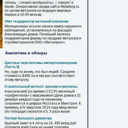
теперь – сложно вообразить», – говорят в
банке. Оперативная сводка сайта Metaltorg.ru
по
ценам
металлов
на ведущих мировых
биржах в 10:45 моск.вр.
Убит гендиректор метизной компании
Милиционеры изъяли записи камер наружного
наблюдения, установленных на фасадах
близлежащих
домов
. Погибший являлся
гендиректором фирмы
по
продаже
металлов
и
стройматериалов ООО «Метизкреп».
Аналитика и обзоры
Цветные перспективы импортозамещения
(Часть II)
Но, судя
по
всему, это был индий. Средняя
стоимость $490 за кг как раз соответствует
этому
металлу
.
Строительный
металл
: реалии и прогнозы
Классический (со времен СССР) месячный
«график-пила» с максимумом сдачи
домов
к 31
декабря каждого года
по
-прежнему
сохраняется в цифрах Росстата и Минстроя. К
примеру, в IV квартале 2014 года ввод жилья
(
по
площади) оказался в 5, 5 раза выше
Потери большого диаметра
Крупный пакет в 4 лота на 16, 495 млрд руб.
получила известная на рынке
торговая