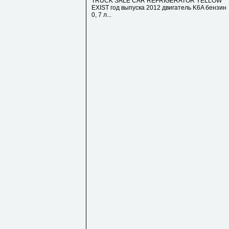
TRUCK SALE CAR REFRIGERATOR YELLOW
EXIST год выпуска 2012 двигатель K6A бензин
0, 7 л...