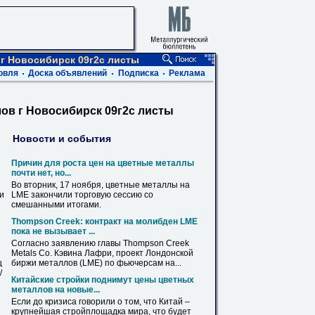
г Новосибирск 09г2с листы
овля
Доска объявлений
Подписка
Реклама
ов г Новосибирск 09г2с листы
Новости и события
Причин для роста цен на цветные
металлы
почти нет, но...
Во вторник, 17 ноября, цветные
металлы
на
ви
LME закончили
торговую
сессию со
смешанными итогами.
Thompson Creek: контракт на молибден LME
пока не вызывает ...
Согласно заявлению главы Thompson Creek
Metals Co. Кэвина Лафри, проект Лондонской
ц
биржи
металлов
(LME)
по
фьючерсам на...
/
Китайские стройки поднимут цены цветных
металлов
на новые...
Если до кризиса говорили о том, что Китай –
крупнейшая стройплощадка мира, что будет