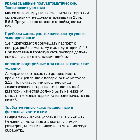
Краны смывные полуавтоматические.
Технические условия
Масса ящиков брутто, поставляемых
торговым
организациям, не должна превышать 25 кг.
5.6.5 При упаковке кранов в коробки, пачки
или...
Приборы санитарно-технические чугунные
эмалированные.
5.4.7 Допускается совмещать паспорт с
инструкцией
по
монтажу и эксплуатации. 5.4.8
При поставке в
торговую
сеть паспорт должен
прикладываться к каждому прибору.
Колонки водогрейные для ванн. Технические
условия
Лакокрасочное покрытие должно иметь
прочное сцепление с поверхностью
металла
.
2.12.
По
показателям внешнего вида
лакокрасочное покрытие колонок высшей
категории качества должно быть не ниже IV
класса, а колонок первой категории качества не
ниже V...
Трубы чугунные канализационные и
фасонные части к ним.
Общие технические условия ГОСТ 26645-85
Отливки из
металлов
и сплавов. Допуски
размеров, массы и припуски на механическую
обработку.