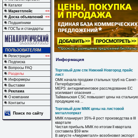
Каталог
Маркетплейс
<<
Доска объявлений
<<
Подшипники
ГОСТы и стандарты
ПОЛЬЗОВАТЕЛЯМ
Регистрация
<<
Информация
Подписка
Вопросы FAQ
Торговый дом спк Нижний Новгород прайс
Разделы
лист
Информеры
ОМК начала продажи стальных труб на Санкт-
Петербургской ...
Выставки
MEPS: антидемпинговое расследование ЕС
Реклама
усиливает опасения ...
О компании
Тайваньская CSC повышает цены на стальную
продукцию на ...
Контакты
Торговый дом ММК цены на листовой
Поиск по сайту
металлопркат
ММК
планирует 35%-й рост производства в III
квартале
Чистая прибыль
ММК
по итогам II квартала
составила $59 млн
В августе «Амурметалл» возобновил экспорт