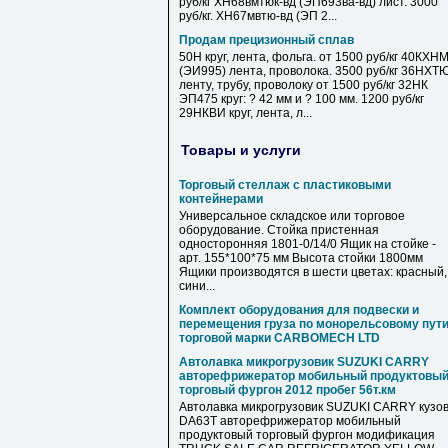
руб/кг ХН68вмтюк-вд (ЭП693ва-вд) лист. 3000
руб/кг. ХН67мвтю-вд (ЭП 2...
Продам прецизионный сплав
50Н круг, лента, фольга. от 1500 руб/кг 40КХН
(ЭИ995) лента, проволока. 3500 руб/кг 36НХТ
ленту, трубу, проволоку от 1500 руб/кг 32НК
ЭП475 круг: ? 42 мм и ? 100 мм. 1200 руб/кг
29НКВИ круг, лента, л...
Товары и услуги
Торговый стеллаж с пластиковыми
контейнерами
Универсальное складское или торговое
оборудование. Стойка пристенная
односторонняя 1801-0/14/0 Ящик на стойке -
арт. 155*100*75 мм Высота стойки 1800мм
Ящики производятся в шести цветах: красный,
сини...
Комплект оборудования для подвески и
перемещения груза по монорельсовому пут
торговой марки CARBOMECH LTD
Автолавка микрогрузовик SUZUKI CARRY
авторефрижератор мобильный продуктовы
торговый фургон 2012 пробег 56т.км
Автолавка микрогрузовик SUZUKI CARRY кузо
DA63T авторефрижератор мобильный
продуктовый торговый фургон модификация