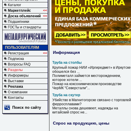
Каталог
Маркетплейс
<<
Доска объявлений
<<
Подшипники
ГОСТы и стандарты
ПОЛЬЗОВАТЕЛЯМ
Информация
Регистрация
<<
Подписка
Труба на столбы
Вопросы FAQ
Крупный пожар НИИ «Иргиредмет» в Иркутске
Разделы
обошелся без ...
Информеры
Полиметалл займется месторождением,
которое хотели ...
Выставки
Пожар
на
коксохимическом производстве
Реклама
ЧерМК "Северстали"...
О компании
Труба на скутер
Контакты
Убийство в Магнитогорске связано с торговлей
ферросплавами?
Поиск по сайту
Металлы снова дешевеют, надежды
на
китайский спрос не...
Спрос на продукцию, цены