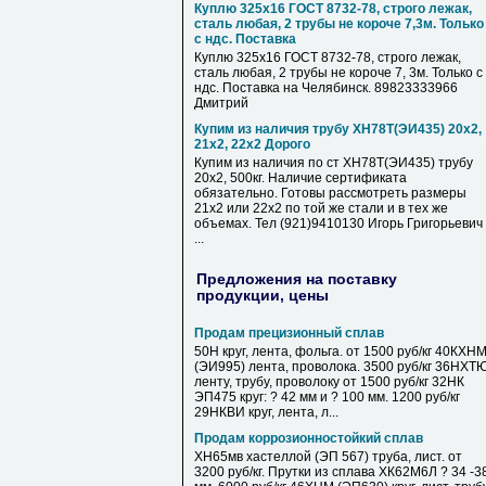
Куплю 325х16 ГОСТ 8732-78, строго лежак,
сталь любая, 2 трубы не короче 7,3м. Только
с ндс. Поставка
Куплю 325х16 ГОСТ 8732-78, строго лежак,
сталь любая, 2 трубы не короче 7, 3м. Только с
ндс. Поставка на Челябинск. 89823333966
Дмитрий
Купим из наличия трубу ХН78Т(ЭИ435) 20х2,
21х2, 22х2 Дорого
Купим из наличия по ст ХН78Т(ЭИ435) трубу
20х2, 500кг. Наличие сертификата
обязательно. Готовы рассмотреть размеры
21х2 или 22х2 по той же стали и в тех же
объемах. Тел (921)9410130 Игорь Григорьевич
...
Предложения на поставку
продукции, цены
Продам прецизионный сплав
50Н круг, лента, фольга. от 1500 руб/кг 40КХН
(ЭИ995) лента, проволока. 3500 руб/кг 36НХТ
ленту, трубу, проволоку от 1500 руб/кг 32НК
ЭП475 круг: ? 42 мм и ? 100 мм. 1200 руб/кг
29НКВИ круг, лента, л...
Продам коррозионностойкий сплав
ХН65мв хастеллой (ЭП 567) труба, лист. от
3200 руб/кг. Прутки из сплава ХК62М6Л ? 34 -3