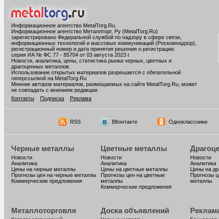
Информационное агентство MetalTorg.Ru
.
Информационное агентство Металлторг. Ру (MetalTorg.Ru)
зарегистрировано Федеральной службой по надзору в сфере связи,
информационных технологий и массовых коммуникаций (Роскомнадзор),
регистрационный номер и дата принятия решения о регистрации:
серия ИА № ФС 77 - 85704 от 03 августа 2023 г.
Новости, аналитика, цены, статистика рынка черных, цветных и
драгоценных металлов.
Использование открытых материалов разрешается с обязательной
гиперссылкой на MetalTorg.Ru
Мнение авторов материалов, размещаемых на сайте MetalTorg.Ru, может
не совпадать с мнением редакции.
Контакты
Подписка
Реклама
RSS
ВКонтакте
Одноклассники
Черные металлы
Цветные металлы
Драгоц
Новости
Новости
Новости
Аналитика
Аналитика
Аналитика
Цены на черные металлы
Цены на цветные металлы
Цены на д
Прогнозы цен на черные металлы
Прогнозы цен на цветные
Прогнозы ц
Коммерческие предложения
металлы
металлы
Коммерческие предложения
Металлоторговля
Доска объявлений
Реклам