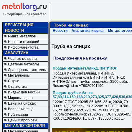
РЕГИСТРАЦИЯ
Труба на спицах
НОВОСТИ
Новости
Аналитика и цены
Металлоторг
Рынка металлов
Новости компаний
Труба на спицах
Информагентства
АНАЛИТИКА
Предложения на продажу
Черные металлы
Цветные металлы
Продам Интерметаллинд, НИТИНОЛ
Драгоценные металлы
Продам Интерметаллинд, НИТИНОЛ
Металлолом
Интерметаллинд круг ВИТ-1 и НТ47. ТН-1К
Сырье
НИТИНОЛ круг, труба, проволока. 3500 руб/кг.
Susarev@list.ru +79020401190
Статистика
Индекс цен России
Продам трубы и балки
57,89,114,159,168,219,273,325,377,426,530,63
Мировые цены
1220х17 ГОСТ 20295-85, К56, 23тн, 2024г, 79
Цены на биржах
000 с НДC, Челябинск ?1220х19 ГОСТ 10706-
Вопрос месяца
76, ст.09г2с, 2022г, 22, 8тн, 79 000 с НДC,
Тобольск/Челябинск ?1020х27 ГОСТ 20295-85,
Публикации
К60, ст.10г2ФБЮ, 1шт, 7тн, 135000 с ндс ...
Цены и прогнозы
МЕТАЛЛОТОРГОВЛЯ
Металлоторговля