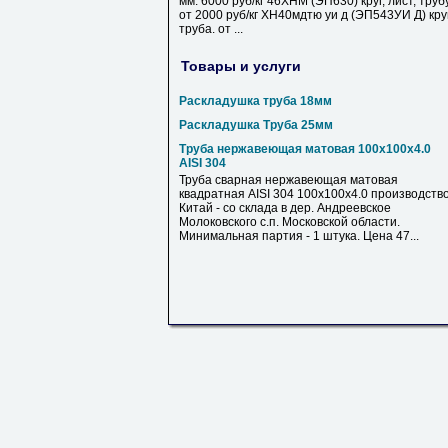
мм. 6000 руб/кг 46ХНМ (ЭП630) круг, лист, труб
от 2000 руб/кг ХН40мдтю уи д (ЭП543УИ Д) круг
труба. от ...
Товары и услуги
Раскладушка труба 18мм
Раскладушка Труба 25мм
Труба нержавеющая матовая 100х100х4.0
AISI 304
Труба сварная нержавеющая матовая
квадратная AISI 304 100х100х4.0 производств
Китай - со склада в дер. Андреевское
Молоковского с.п. Московской области.
Минимальная партия - 1 штука. Цена 47...