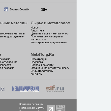
18+
Бизнес Онлайн
енные металлы
Сырье и металлолом
Новости
Аналитика
рагоценные металлы
Цены на сырье и металлолом
ен на драгоценные
Прогнозы цен на сырье и
металлолом
Коммерческие предложения
а
MetalTorg.Ru
 реклама
Регистрация
е объявления
Подписка
новостях
Вопросы по сайту
ая реклама
Ограничение ответственности
ИА Металлторг.ру
Контакты
Контакты редакции
Подписка на услуги