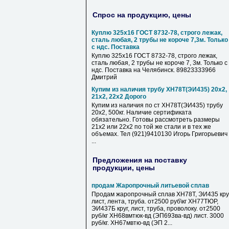
Спрос на продукцию, цены
Куплю 325х16 ГОСТ 8732-78, строго лежак,
сталь любая, 2 трубы не короче 7,3м. Только
с ндс. Поставка
Куплю 325х16 ГОСТ 8732-78, строго лежак,
сталь любая, 2 трубы не короче 7, 3м. Только с
ндс. Поставка на Челябинск. 89823333966
Дмитрий
Купим из наличия трубу ХН78Т(ЭИ435) 20х2,
21х2, 22х2 Дорого
Купим из наличия по ст ХН78Т(ЭИ435) трубу
20х2, 500кг. Наличие сертификата
обязательно. Готовы рассмотреть размеры
21х2 или 22х2 по той же стали и в тех же
объемах. Тел (921)9410130 Игорь Григорьевич
...
Предложения на поставку
продукции, цены
продам Жаропрочный литьевой сплав
Продам жаропрочный сплав ХН78Т, ЭИ435 круг
лист, лента, труба. от2500 руб\кг ХН77ТЮР,
ЭИ437Б круг, лист, труба, проволоку. от2500
руб/кг ХН68вмтюк-вд (ЭП693ва-вд) лист. 3000
руб/кг. ХН67мвтю-вд (ЭП 2...