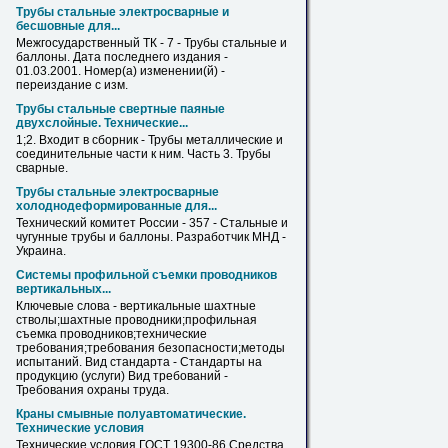
Трубы
стальные электросварные и
бесшовные для...
Межгосударственный ТК - 7 -
Трубы
стальные и
баллоны. Дата последнего издания -
01.03.2001. Номер(а) изменении(й) -
переиздание с изм.
Трубы
стальные свертные паяные
двухслойные. Технические...
1;2. Входит в сборник -
Трубы
металлические и
соединительные части к ним. Часть 3.
Трубы
сварные.
Трубы
стальные электросварные
холоднодеформированные для...
Технический комитет России - 357 - Стальные и
чугунные
трубы
и баллоны. Разработчик МНД -
Украина.
Системы
профильной
съемки проводников
вертикальных...
Ключевые слова - вертикальные шахтные
стволы;шахтные проводники;
профильная
съемка проводников;технические
требования;требования безопасности;методы
испытаний. Вид стандарта - Стандарты на
продукцию (услуги) Вид требований -
Требования охраны труда.
Краны смывные полуавтоматические.
Технические условия
Технические условия ГОСТ 19300-86 Средства