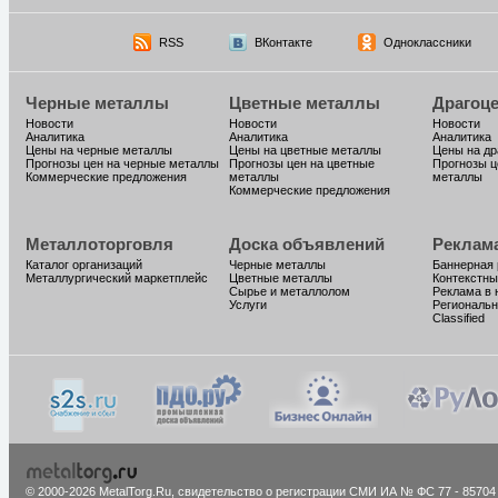
RSS
ВКонтакте
Одноклассники
Черные металлы
Цветные металлы
Драгоц
Новости
Новости
Новости
Аналитика
Аналитика
Аналитика
Цены на черные металлы
Цены на цветные металлы
Цены на д
Прогнозы цен на черные металлы
Прогнозы цен на цветные
Прогнозы ц
Коммерческие предложения
металлы
металлы
Коммерческие предложения
Металлоторговля
Доска объявлений
Реклам
Каталог организаций
Черные металлы
Баннерная
Металлургический маркетплейс
Цветные металлы
Контекстны
Сырье и металлолом
Реклама в 
Услуги
Региональн
Classified
© 2000-2026 MetalTorg.Ru,
cвидетельство о регистрации СМИ ИА № ФС 77 - 85704