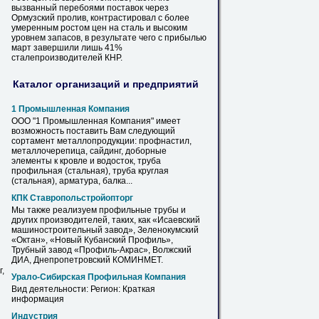
вызванный перебоями поставок через
Ормузский пролив, контрастировал с более
умеренным ростом
цен
на сталь и высоким
уровнем запасов, в результате чего с прибылью
март завершили лишь 41%
сталепроизводителей КНР.
Каталог организаций и предприятий
1 Промышленная Компания
ООО "1 Промышленная Компания" имеет
возможность поставить Вам следующий
сортамент металлопродукции: профнастил,
металлочерепица, сайдинг, доборные
элементы к кровле и водосток,
труба
профильная
(стальная),
труба
круглая
(стальная), арматура, балка...
КПК Ставропольстройопторг
Мы также реализуем
профильные
трубы
и
других производителей, таких, как «Исаевский
машиностроительный завод», Зеленокумский
«Октан», «Новый Кубанский Профиль»,
Трубный завод «Профиль-Акрас», Волжский
ДИА, Днепропетровский КОМИНМЕТ.
,
Урало-Сибирская
Профильная
Компания
Вид деятельности: Регион: Краткая
информация
Индустрия