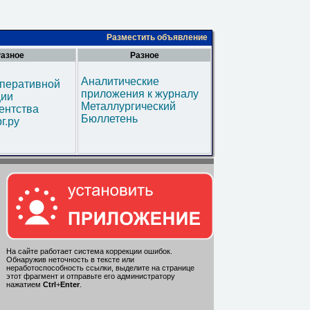
Разместить объявление
азное
Разное
Аналитические
оперативной
приложения к журналу
ии
Металлургический
ентства
Бюллетень
г.ру
На сайте работает система коррекции ошибок.
Обнаружив неточность в тексте или
неработоспособность ссылки, выделите на странице
этот фрагмент и отправьте его администратору
нажатием
Ctrl
+
Enter
.