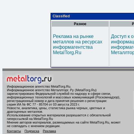
Classified
Разное
Р
Реклама на рынке
Доступ к 
металлов на ресурсах
информац
информагентства
информаг
MetalTorg.Ru
Металлтор
Информационное агентство MetalTorg.Ru
.
Информационное агентство Металлторг. Ру (MetalTorg.Ru)
зарегистрировано Федеральной службой по надзору в сфере связи,
информационных технологий и массовых коммуникаций (Роскомнадзор),
регистрационный номер и дата принятия решения о регистрации:
серия ИА № ФС 77 - 85704 от 03 августа 2023 г.
Новости, аналитика, цены, статистика рынка черных, цветных и
драгоценных металлов.
Использование открытых материалов разрешается с обязательной
гиперссылкой на MetalTorg.Ru
Мнение авторов материалов, размещаемых на сайте MetalTorg.Ru, может
не совпадать с мнением редакции.
Контакты
Подписка
Реклама