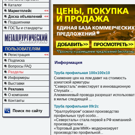
Каталог
Маркетплейс
<<
Доска объявлений
<<
Подшипники
ГОСТы и стандарты
ПОЛЬЗОВАТЕЛЯМ
Регистрация
<<
Подписка
Информация
Вопросы FAQ
Разделы
Труба профильная 100х100х10
Информеры
Снижение цен на лом давит на стоимость
азиатской арматуры
Выставки
"Северсталь" инвестирует в инновационную
Реклама
Chrysalix ...
О компании
Алюминиевый провода разрешат использоват
в жилье следующей ...
Контакты
Труба профильная 09г2с
Поиск по сайту
"Уралтрубпром" освоил производство
профильных
труб
особо...
«Северсталь» стала первой в РФ компанией-
производителем ...
«Торговый дом ММК» модернизирует
производство
профильной
...