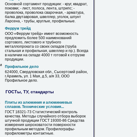
Основной сортамент продукции: - круг, квадрат,
поковки; - лист, полоса, лента, штрипс; -
проволока, проволока сварочная, - арматура,
балка двутавровая, швеллер, уголок, шпунт
Ларсена, -
трубы
, круглые,
профильные
.
Феррум трейд
ООО «Феррум трейд» имеет возможность
предложить более 500 наименований
сортового, листового и трубного
металлопроката со своих складов (
труба
стальная и
профильная
, швеллер и пр.). Всегда
в наличии на складе 4000 т готовой к отгрузке
продукции.
м
Профильное
дело
624000, Свердловская обл., Сысертский район,
г.Арамиль, ул. 1 Мая, д.5, а/я 33, ООО
Профильное
дело.
ГОСТы, ТУ, стандарты
Плиты из алюминия и алюминиевых
-
сплавов. Технические условия...
ГОСТ 18321-73 Статистический контроль
качества. Методы случайного отбора выборок
штучной продукции ГОСТ 19300-86 Средства
измерения шероховатости поверхности
профильным
методом. Профилографы-
профилометры контактные.