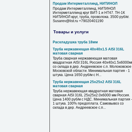
Продам Интерметаллинд, НИТИНОЛ
Продам Интерметаллинд, НИТИНОЛ
Интерметаллинд круг ВИТ-1 и НТ47. ТН-1К
НИТИНОЛ круг, труба, проволока. 3500 руб/кг.
Susarev@list.ru +79020401190
Товары и услуги
Раскладушка труба 18мм
Труба нержавеющая 40х40х1.5 AISI 316L
матовая сварная
Труба сварная нержавеющая матовая
квадратная AISI 316L Россия 40х40х1.5х6000м
со склада в дер. Андреевское с.п. Молоковское
Московской области. Минимальная партия - 1
штука. Цена 1650 руб/м с Н...
Труба нержавеющая 25х25х2 AISI 316L
матовая сварная
Труба нержавеющая квадратная матовая
сварная AISI 316L 25х25х2.0х6000 мм Россия.
Цена 1400 руб/м с НДС. Минимальная партия 
1 штука. 100% предоплата. Самовывоз со
склада в дер. Андреевское с.п...