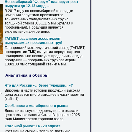
Новосибирский "Феррум" планирует рост
выручки до 12-13 млрд ...
В 2017 году на новосибирской площадке
компания запустила производство
тонкостенных холоднокатаных
труб
с
толщиной стенки 0, 5…1, 5 мм (круглая и
профильная
). Продукция является
эксклюзивной для региона.
ТАГМЕТ расширил ассортимент
выпускаемых
профильных
труб
Таганрогский металлургический завод (ТАГМЕТ,
предприятие ТМК) выпустил первую партию
принципиально нового для предприятия вида
продукции —
профильных
труб
размером
100х100
мм с толщиной стенки 6 мм.
Аналитика и обзоры
Что для России «…берег турецкий…»?
Впрочем, в части готовой продукции высокая
ь
цена
остается много выгоднее в части выручки
(табл. 1).
Особенности молибденового рынка
Дополнительную поддержку
ценам
оказали
центральные власти Китая. В феврале 2025
года Министерство торговли ввело...
Стальной рынок: 14 - 20 апреля
Рост
цен
на сырье и топливо, частично