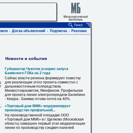
овля
Доска объявлений
Подписка
Реклама
Новости и события
Губернатор Чукотки ускорил запуск
Баимского ГОКа на 2 года
Сейчас власти региона формируют повестку
ц
для реализации этого проекта совместно с
/
дальневосточным полпредством,
Минвостокразвития, Минфином.
Профильная
для проекта линия электропередачи Билибино
- Кекура - Баимка готова почти на 40%.
0,720,820,1020,1220,1420
«Торговый дом ММК» модернизирует
производство
профильной
...
На производственной площадке ООО
«Торговый дом ММК» в г. Щелково (Московская
область) завершен первый этап модернизации
линии по производству сэндвич панелей.