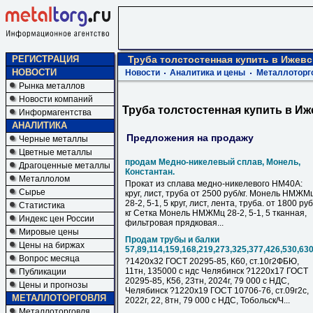
РЕГИСТРАЦИЯ
Труба толстостенная купить в Ижевс
НОВОСТИ
Новости
Аналитика и цены
Металлоторг
Рынка металлов
Новости компаний
Труба толстостенная купить в Иж
Информагентства
АНАЛИТИКА
Предложения на продажу
Черные металлы
Цветные металлы
продам Медно-никелевый сплав, Монель,
Драгоценные металлы
Константан.
Металлолом
Прокат из сплава медно-никелевого НМ40А:
Сырье
круг, лист, труба от 2500 руб/кг. Монель НМЖМ
28-2, 5-1, 5 круг, лист, лента, труба. от 1800 руб
Статистика
кг Сетка Монель НМЖМц 28-2, 5-1, 5 тканная,
Индекс цен России
фильтровая прядковая...
Мировые цены
Продам трубы и балки
Цены на биржах
57,89,114,159,168,219,273,325,377,426,530,63
Вопрос месяца
?1420х32 ГОСТ 20295-85, К60, ст.10г2ФБЮ,
11тн, 135000 с ндс Челябинск ?1220х17 ГОСТ
Публикации
20295-85, К56, 23тн, 2024г, 79 000 с НДC,
Цены и прогнозы
Челябинск ?1220х19 ГОСТ 10706-76, ст.09г2с,
МЕТАЛЛОТОРГОВЛЯ
2022г, 22, 8тн, 79 000 с НДC, Тобольск/Ч...
Металлоторговля