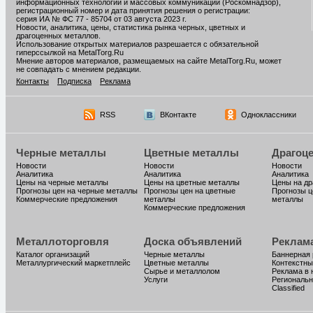
информационных технологий и массовых коммуникаций (Роскомнадзор),
регистрационный номер и дата принятия решения о регистрации:
серия ИА № ФС 77 - 85704 от 03 августа 2023 г.
Новости, аналитика, цены, статистика рынка черных, цветных и
драгоценных металлов.
Использование открытых материалов разрешается с обязательной
гиперссылкой на MetalTorg.Ru
Мнение авторов материалов, размещаемых на сайте MetalTorg.Ru, может
не совпадать с мнением редакции.
Контакты
Подписка
Реклама
RSS
ВКонтакте
Одноклассники
Черные металлы
Цветные металлы
Драгоц
Новости
Новости
Новости
Аналитика
Аналитика
Аналитика
Цены на черные металлы
Цены на цветные металлы
Цены на д
Прогнозы цен на черные металлы
Прогнозы цен на цветные
Прогнозы ц
Коммерческие предложения
металлы
металлы
Коммерческие предложения
Металлоторговля
Доска объявлений
Реклам
Каталог организаций
Черные металлы
Баннерная
Металлургический маркетплейс
Цветные металлы
Контекстны
Сырье и металлолом
Реклама в 
Услуги
Региональн
Classified