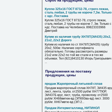
Спрос на продукцию, цены
Куплю 325х16 ГОСТ 8732-78, строго лежак,
сталь любая, 2 трубы не короче 7,3м. Только
с ндс. Поставка
Куплю 325х16 ГОСТ 8732-78, строго лежак,
сталь любая, 2 трубы не короче 7, 3м. Только с
ндс. Поставка на Челябинск. 89823333966
Дмитрий
Купим из наличия трубу ХН78Т(ЭИ435) 20х2,
21х2, 22х2 Дорого
Купим из наличия по ст ХН78Т(ЭИ435) трубу
20х2, 500кг. Наличие сертификата
обязательно. Готовы рассмотреть размеры
21х2 или 22х2 по той же стали и в тех же
объемах. Тел (921)9410130 Игорь Григорьевич
...
Предложения на поставку
продукции, цены
продам Жаропрочный литьевой сплав
Продам жаропрочный сплав ХН78Т, ЭИ435 круг
лист, лента, труба. от2500 руб\кг ХН77ТЮР,
ЭИ437Б круг, лист, труба, проволоку. от2500
руб/кг ХН68вмтюк-вд (ЭП693ва-вд) лист. 3000
руб/кг. ХН67мвтю-вд (ЭП 2...
Продам Интерметаллинд, НИТИНОЛ