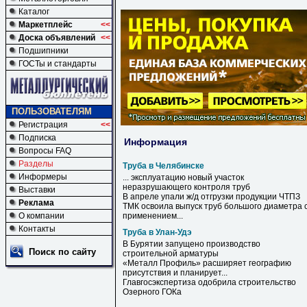
Каталог
Маркетплейс
<<
Доска объявлений
<<
Подшипники
ГОСТы и стандарты
ПОЛЬЗОВАТЕЛЯМ
Регистрация
<<
Подписка
Информация
Вопросы FAQ
Разделы
Труба в Челябинске
Информеры
... эксплуатацию новый участок
неразрушающего контроля
труб
Выставки
В
апреле упали ж/д отгрузки продукции ЧТПЗ
Реклама
ТМК освоила выпуск
труб
большого диаметра 
О компании
применением...
Контакты
Труба в Улан-Удэ
В
Бурятии запущено производство
Поиск по сайту
строительной арматуры
«Металл Профиль» расширяет географию
присутствия и планирует...
Главгосэкспертиза одобрила строительство
Озерного ГОКа