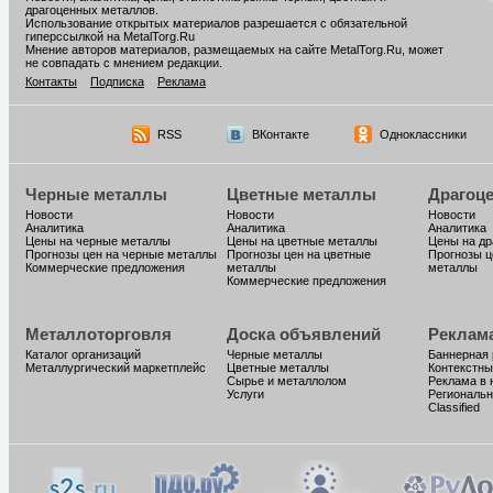
драгоценных металлов.
Использование открытых материалов разрешается с обязательной
гиперссылкой на MetalTorg.Ru
Мнение авторов материалов, размещаемых на сайте MetalTorg.Ru, может
не совпадать с мнением редакции.
Контакты
Подписка
Реклама
RSS
ВКонтакте
Одноклассники
Черные металлы
Цветные металлы
Драгоц
Новости
Новости
Новости
Аналитика
Аналитика
Аналитика
Цены на черные металлы
Цены на цветные металлы
Цены на д
Прогнозы цен на черные металлы
Прогнозы цен на цветные
Прогнозы ц
Коммерческие предложения
металлы
металлы
Коммерческие предложения
Металлоторговля
Доска объявлений
Реклам
Каталог организаций
Черные металлы
Баннерная
Металлургический маркетплейс
Цветные металлы
Контекстны
Сырье и металлолом
Реклама в 
Услуги
Региональн
Classified