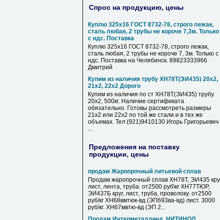
Спрос на продукцию, цены
Куплю 325х16 ГОСТ 8732-78, строго лежак,
сталь любая, 2 трубы не короче 7,3м. Только
с ндс. Поставка
Куплю 325х16 ГОСТ 8732-78, строго лежак,
сталь любая, 2 трубы не короче 7, 3м. Только с
ндс. Поставка на Челябинск. 89823333966
Дмитрий
Купим из наличия трубу ХН78Т(ЭИ435) 20х2,
21х2, 22х2 Дорого
Купим из наличия по ст ХН78Т(ЭИ435) трубу
20х2, 500кг. Наличие сертификата
обязательно. Готовы рассмотреть размеры
21х2 или 22х2 по той же стали и в тех же
объемах. Тел (921)9410130 Игорь Григорьевич
...
Предложения на поставку
продукции, цены
продам Жаропрочный литьевой сплав
Продам жаропрочный сплав ХН78Т, ЭИ435 круг
лист, лента, труба. от2500 руб\кг ХН77ТЮР,
ЭИ437Б круг, лист, труба, проволоку. от2500
руб/кг ХН68вмтюк-вд (ЭП693ва-вд) лист. 3000
руб/кг. ХН67мвтю-вд (ЭП 2...
Продам Интерметаллинд, НИТИНОЛ