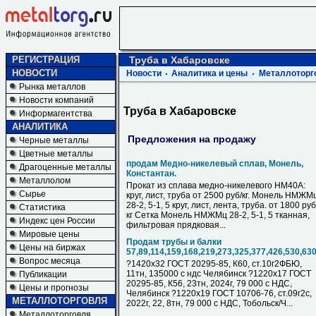
РЕГИСТРАЦИЯ
Труба в Хабаровске
НОВОСТИ
Новости
Аналитика и цены
Металлоторг
Рынка металлов
Новости компаний
Труба в Хабаровске
Информагентства
АНАЛИТИКА
Предложения на продажу
Черные металлы
Цветные металлы
продам Медно-никелевый сплав, Монель,
Драгоценные металлы
Константан.
Металлолом
Прокат из сплава медно-никелевого НМ40А:
Сырье
круг, лист, труба от 2500 руб/кг. Монель НМЖМ
28-2, 5-1, 5 круг, лист, лента, труба. от 1800 руб
Статистика
кг Сетка Монель НМЖМц 28-2, 5-1, 5 тканная,
Индекс цен России
фильтровая прядковая...
Мировые цены
Продам трубы и балки
Цены на биржах
57,89,114,159,168,219,273,325,377,426,530,63
Вопрос месяца
?1420х32 ГОСТ 20295-85, К60, ст.10г2ФБЮ,
11тн, 135000 с ндс Челябинск ?1220х17 ГОСТ
Публикации
20295-85, К56, 23тн, 2024г, 79 000 с НДC,
Цены и прогнозы
Челябинск ?1220х19 ГОСТ 10706-76, ст.09г2с,
МЕТАЛЛОТОРГОВЛЯ
2022г, 22, 8тн, 79 000 с НДC, Тобольск/Ч...
Металлоторговля