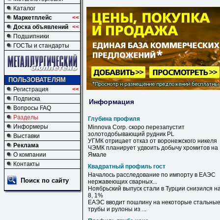
Каталог
Маркетплейс
<<
Доска объявлений
<<
Подшипники
ГОСТы и стандарты
ПОЛЬЗОВАТЕЛЯМ
Регистрация
<<
Подписка
Информация
Вопросы FAQ
Разделы
Глубина профиля
Информеры
Minnova Corp. скоро перезапустит
золотодобывающий рудник PL
Выставки
УГМК отрицает отказ от воронежского никеля
Реклама
ЧЭМК планирует удвоить добычу хромитов на
О компании
Ямале
Контакты
Квадратный профиль гост
Началось расследование по импорту в ЕАЭС
Поиск по сайту
нержавеющих сварных...
Ноябрьский выпуск стали в Турции снизился н
8, 1%
EАЭC вводит пошлину на некоторые стальны
трубы и рулоны из ...