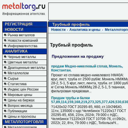
РЕГИСТРАЦИЯ
Трубный профиль
НОВОСТИ
Новости
Аналитика и цены
Металлоторг
Рынка металлов
Новости компаний
Трубный профиль
Информагентства
АНАЛИТИКА
Предложения на продажу
Черные металлы
Цветные металлы
продам Медно-никелевый сплав, Монель,
Драгоценные металлы
Константан.
Металлолом
Прокат из сплава медно-никелевого НМ40А:
Сырье
круг, лист, труба от 2500 руб/кг. Монель НМЖМ
28-2, 5-1, 5 круг, лист, лента, труба. от 1800 руб
Статистика
кг Сетка Монель НМЖМц 28-2, 5-1, 5 тканная,
Индекс цен России
фильтровая прядковая...
Мировые цены
Продам трубы и балки
Цены на биржах
57,89,114,159,168,219,273,325,377,426,530,63
Вопрос месяца
?1420х32 ГОСТ 20295-85, К60, ст.10г2ФБЮ,
11тн, 135000 с ндс Челябинск ?1220х17 ГОСТ
Публикации
20295-85, К56, 23тн, 2024г, 79 000 с НДC,
Цены и прогнозы
Челябинск ?1220х19 ГОСТ 10706-76, ст.09г2с,
МЕТАЛЛОТОРГОВЛЯ
2022г, 22, 8тн, 79 000 с НДC, Тобольск/Ч...
Металлоторговля