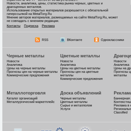
Новости, аналитика, цены, статистика рынка черных, цветных и
драгоценных металлов.
Использование открытых материалов разрешается с обязательной
гиперссылкой на MetalTorg.Ru
Мнение авторов материалов, размещаемых на сайте MetalTorg.Ru, может
не совпадать с мнением редакции.
Контакты
Подписка
Реклама
RSS
ВКонтакте
Одноклассники
Черные металлы
Цветные металлы
Драгоц
Новости
Новости
Новости
Аналитика
Аналитика
Аналитика
Цены на черные металлы
Цены на цветные металлы
Цены на д
Прогнозы цен на черные металлы
Прогнозы цен на цветные
Прогнозы ц
Коммерческие предложения
металлы
металлы
Коммерческие предложения
Металлоторговля
Доска объявлений
Реклам
Каталог организаций
Черные металлы
Баннерная
Металлургический маркетплейс
Цветные металлы
Контекстны
Сырье и металлолом
Реклама в 
Услуги
Региональн
Classified