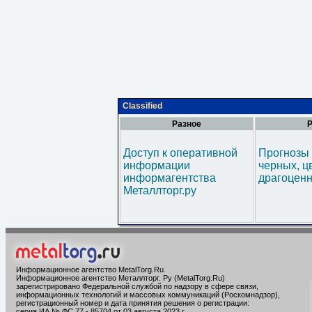
Classified
Разное
Р
Доступ к оперативной
Прогнозы 
информации
черных, ц
информагентства
драгоценн
Металлторг.ру
Информационное агентство MetalTorg.Ru
.
Информационное агентство Металлторг. Ру (MetalTorg.Ru)
зарегистрировано Федеральной службой по надзору в сфере связи,
информационных технологий и массовых коммуникаций (Роскомнадзор),
регистрационный номер и дата принятия решения о регистрации:
серия ИА № ФС 77 - 85704 от 03 августа 2023 г.