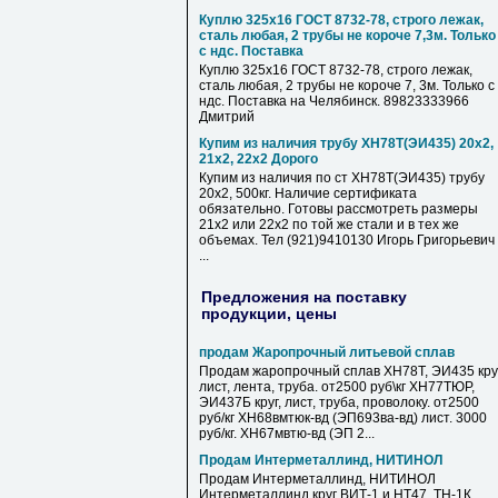
Куплю 325х16 ГОСТ 8732-78, строго лежак,
сталь любая, 2 трубы не короче 7,3м. Только
с ндс. Поставка
Куплю 325х16 ГОСТ 8732-78, строго лежак,
сталь любая, 2 трубы не короче 7, 3м. Только с
ндс. Поставка на Челябинск. 89823333966
Дмитрий
Купим из наличия трубу ХН78Т(ЭИ435) 20х2,
21х2, 22х2 Дорого
Купим из наличия по ст ХН78Т(ЭИ435) трубу
20х2, 500кг. Наличие сертификата
обязательно. Готовы рассмотреть размеры
21х2 или 22х2 по той же стали и в тех же
объемах. Тел (921)9410130 Игорь Григорьевич
...
Предложения на поставку
продукции, цены
продам Жаропрочный литьевой сплав
Продам жаропрочный сплав ХН78Т, ЭИ435 круг
лист, лента, труба. от2500 руб\кг ХН77ТЮР,
ЭИ437Б круг, лист, труба, проволоку. от2500
руб/кг ХН68вмтюк-вд (ЭП693ва-вд) лист. 3000
руб/кг. ХН67мвтю-вд (ЭП 2...
Продам Интерметаллинд, НИТИНОЛ
Продам Интерметаллинд, НИТИНОЛ
Интерметаллинд круг ВИТ-1 и НТ47. ТН-1К