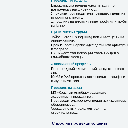
Профиль труба цена
Еврокомиссия начала консультации по
возможному расширению ...
Японские производители повышают
цены
на
плоский стальной...
... пошлину на алюминиевые
профили
и
трубы
из Китая
Прайс лист на трубы
Тайваньская Chung Hung повышает цены
на
оцинкованную...
Брок-Инвест-Сервис ждет дефицита арматур
в феврале
БУТБ ждет стабилизации стальных цен в
ближайшие месяцы
Алюминевый профиль
Волгоградский
алюминевый
завод вовлекает
лом...
КУМЗ и УАЗ просят власти снизить тарифы и
выкупить металл
Профиль на заказ
МЗ «Красный октябрь» расширяет
ассортимент проката из ...
Производитель крепежа подал иск к крупному
оборонному ...
Voestalpine выиграла контракт
на
строительство...
Спрос на продукцию, цены