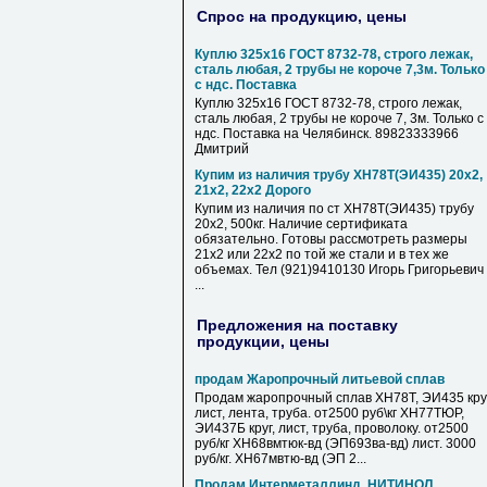
Спрос на продукцию, цены
Куплю 325х16 ГОСТ 8732-78, строго лежак,
сталь любая, 2 трубы не короче 7,3м. Только
с ндс. Поставка
Куплю 325х16 ГОСТ 8732-78, строго лежак,
сталь любая, 2 трубы не короче 7, 3м. Только с
ндс. Поставка на Челябинск. 89823333966
Дмитрий
Купим из наличия трубу ХН78Т(ЭИ435) 20х2,
21х2, 22х2 Дорого
Купим из наличия по ст ХН78Т(ЭИ435) трубу
20х2, 500кг. Наличие сертификата
обязательно. Готовы рассмотреть размеры
21х2 или 22х2 по той же стали и в тех же
объемах. Тел (921)9410130 Игорь Григорьевич
...
Предложения на поставку
продукции, цены
продам Жаропрочный литьевой сплав
Продам жаропрочный сплав ХН78Т, ЭИ435 круг
лист, лента, труба. от2500 руб\кг ХН77ТЮР,
ЭИ437Б круг, лист, труба, проволоку. от2500
руб/кг ХН68вмтюк-вд (ЭП693ва-вд) лист. 3000
руб/кг. ХН67мвтю-вд (ЭП 2...
Продам Интерметаллинд, НИТИНОЛ