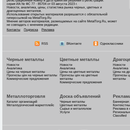
регистрационный номер и дата принятия решения о регистрации:
серия ИА № ФС 77 - 85704 от 03 августа 2023 г.
Новости, аналитика, цены, статистика рынка черных, цветных и
драгоценных металлов.
Использование открытых материалов разрешается с обязательной
гиперссылкой на MetalTorg.Ru
Мнение авторов материалов, размещаемых на сайте MetalTorg.Ru, может
не совпадать с мнением редакции.
Контакты
Подписка
Реклама
RSS
ВКонтакте
Одноклассники
Черные металлы
Цветные металлы
Драгоц
Новости
Новости
Новости
Аналитика
Аналитика
Аналитика
Цены на черные металлы
Цены на цветные металлы
Цены на д
Прогнозы цен на черные металлы
Прогнозы цен на цветные
Прогнозы ц
Коммерческие предложения
металлы
металлы
Коммерческие предложения
Металлоторговля
Доска объявлений
Реклам
Каталог организаций
Черные металлы
Баннерная
Металлургический маркетплейс
Цветные металлы
Контекстны
Сырье и металлолом
Реклама в 
Услуги
Региональн
Classified