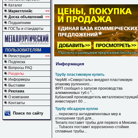
Каталог
Маркетплейс
<<
Доска объявлений
<<
Подшипники
ГОСТы и стандарты
ПОЛЬЗОВАТЕЛЯМ
Регистрация
<<
Подписка
Информация
Вопросы FAQ
Разделы
Трубу пластиковую купить
Информеры
ЧерМК «Северсталь» внедрил
пластиковую
упаковку рулонного...
Выставки
ФРП сообщил о запуске производства
Реклама
алюминиевых туб с "...
О компании
Кубанский производитель металлоконструкци
инвестирует 60 ...
Контакты
Трубу обсадную куплю
Поиск по сайту
... пересмотр антидемпинговых мер в
отношении
труб
для...
Tenaris поставит
трубы
для первого в Мексике..
... Tubacex поставит коррозионно-стойкие
сплавные
трубы
...