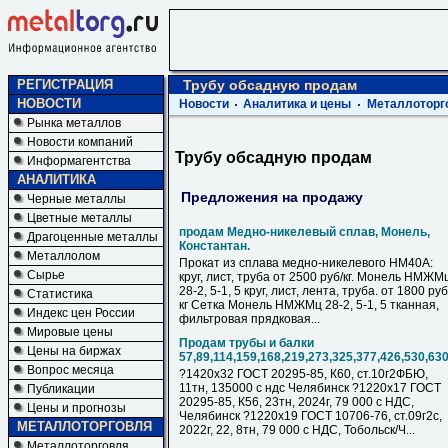
РЕГИСТРАЦИЯ
Трубу обсадную продам
НОВОСТИ
Новости
Аналитика и цены
Металлоторг
Рынка металлов
Новости компаний
Трубу обсадную продам
Информагентства
АНАЛИТИКА
Предложения на продажу
Черные металлы
Цветные металлы
продам Медно-никелевый сплав, Монель,
Драгоценные металлы
Константан.
Металлолом
Прокат из сплава медно-никелевого НМ40А:
Сырье
круг, лист, труба от 2500 руб/кг. Монель НМЖМ
28-2, 5-1, 5 круг, лист, лента, труба. от 1800 руб
Статистика
кг Сетка Монель НМЖМц 28-2, 5-1, 5 тканная,
Индекс цен России
фильтровая прядковая...
Мировые цены
Продам трубы и балки
Цены на биржах
57,89,114,159,168,219,273,325,377,426,530,63
Вопрос месяца
?1420х32 ГОСТ 20295-85, К60, ст.10г2ФБЮ,
11тн, 135000 с ндс Челябинск ?1220х17 ГОСТ
Публикации
20295-85, К56, 23тн, 2024г, 79 000 с НДC,
Цены и прогнозы
Челябинск ?1220х19 ГОСТ 10706-76, ст.09г2с,
МЕТАЛЛОТОРГОВЛЯ
2022г, 22, 8тн, 79 000 с НДC, Тобольск/Ч...
Металлоторговля