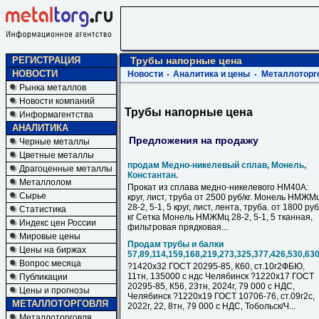
РЕГИСТРАЦИЯ
Трубы напорные цена
НОВОСТИ
Новости
Аналитика и цены
Металлоторг
Рынка металлов
Новости компаний
Трубы напорные цена
Информагентства
АНАЛИТИКА
Предложения на продажу
Черные металлы
Цветные металлы
продам Медно-никелевый сплав, Монель,
Драгоценные металлы
Константан.
Металлолом
Прокат из сплава медно-никелевого НМ40А:
Сырье
круг, лист, труба от 2500 руб/кг. Монель НМЖМ
28-2, 5-1, 5 круг, лист, лента, труба. от 1800 руб
Статистика
кг Сетка Монель НМЖМц 28-2, 5-1, 5 тканная,
Индекс цен России
фильтровая прядковая...
Мировые цены
Продам трубы и балки
Цены на биржах
57,89,114,159,168,219,273,325,377,426,530,63
Вопрос месяца
?1420х32 ГОСТ 20295-85, К60, ст.10г2ФБЮ,
11тн, 135000 с ндс Челябинск ?1220х17 ГОСТ
Публикации
20295-85, К56, 23тн, 2024г, 79 000 с НДC,
Цены и прогнозы
Челябинск ?1220х19 ГОСТ 10706-76, ст.09г2с,
МЕТАЛЛОТОРГОВЛЯ
2022г, 22, 8тн, 79 000 с НДC, Тобольск/Ч...
Металлоторговля