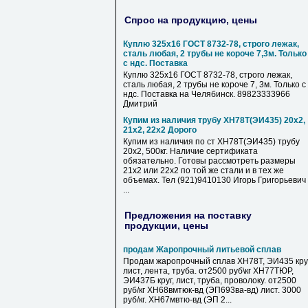
Спрос на продукцию, цены
Куплю 325х16 ГОСТ 8732-78, строго лежак,
сталь любая, 2 трубы не короче 7,3м. Только
с ндс. Поставка
Куплю 325х16 ГОСТ 8732-78, строго лежак,
сталь любая, 2 трубы не короче 7, 3м. Только с
ндс. Поставка на Челябинск. 89823333966
Дмитрий
Купим из наличия трубу ХН78Т(ЭИ435) 20х2,
21х2, 22х2 Дорого
Купим из наличия по ст ХН78Т(ЭИ435) трубу
20х2, 500кг. Наличие сертификата
обязательно. Готовы рассмотреть размеры
21х2 или 22х2 по той же стали и в тех же
объемах. Тел (921)9410130 Игорь Григорьевич
...
Предложения на поставку
продукции, цены
продам Жаропрочный литьевой сплав
Продам жаропрочный сплав ХН78Т, ЭИ435 круг
лист, лента, труба. от2500 руб\кг ХН77ТЮР,
ЭИ437Б круг, лист, труба, проволоку. от2500
руб/кг ХН68вмтюк-вд (ЭП693ва-вд) лист. 3000
руб/кг. ХН67мвтю-вд (ЭП 2...