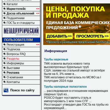
Каталог
Маркетплейс
<<
Доска объявлений
<<
Подшипники
ГОСТы и стандарты
ПОЛЬЗОВАТЕЛЯМ
Регистрация
<<
Подписка
Информация
Вопросы FAQ
Разделы
Трубы нарезные
Информеры
ТМК освоила выпуск нового типа
высокопрочных бурильных
труб
Выставки
США: заявки на стальной импорт в октябре
Реклама
были на 6, 3% ниже в...
О компании
ТМК негативно отчиталась по МСФО за I
полугодие 2024 года
Контакты
Трубы напорные полиэтилен
Поиск по сайту
... расследования в отношении нержавеющих
сварных
труб
из...
POSCO будет поставлять сталь и
импортировать 1 млн тонн СПГ ...
Росстандарт утвердил два ГОСТа на
трубы
из
нержавеющей...