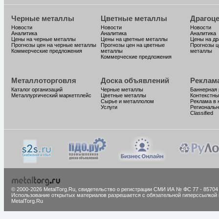
Черные металлы
Цветные металлы
Драгоц
Новости
Новости
Новости
Аналитика
Аналитика
Аналитика
Цены на черные металлы
Цены на цветные металлы
Цены на д
Прогнозы цен на черные металлы
Прогнозы цен на цветные
Прогнозы ц
Коммерческие предложения
металлы
металлы
Коммерческие предложения
Металлоторговля
Доска объявлений
Реклам
Каталог организаций
Черные металлы
Баннерная
Металлургический маркетплейс
Цветные металлы
Контекстны
Сырье и металлолом
Реклама в 
Услуги
Региональн
Classified
© 2000-2026 MetalTorg.Ru,
cвидетельство о регистрации СМИ ИА № ФС 77 - 85704
Использование открытых материалов разрешается с обязательной гиперссылкой 
MetalTorg.Ru