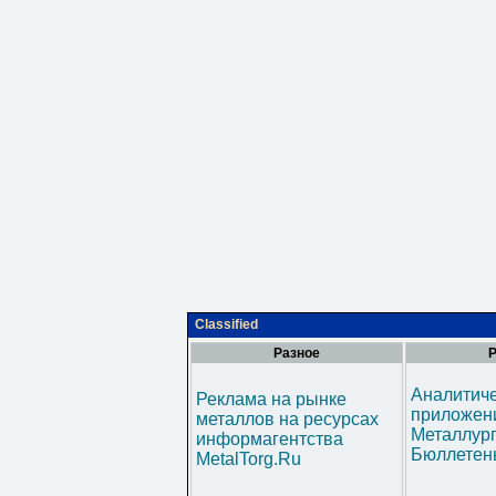
Classified
Разное
Р
Аналитич
Реклама на рынке
приложени
металлов на ресурсах
Металлур
информагентства
Бюллетен
MetalTorg.Ru