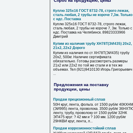
Спрос на продукцию, цены
Куплю 325х16 ГОСТ 8732-78, строго лежак,
сталь любая, 2 трубы не короче 7,3м. Только
с ндс. Поставка
Куплю 325х16 ГОСТ 8732-78, строго лежак,
сталь любая, 2 трубы не короче 7, 3м. Только с
ндс. Поставка на Челябинск. 89823333966
Дмитрий
Купим из наличия трубу ХН78Т(ЭИ435) 20х2,
21х2, 22х2 Дорого
Купим из наличия по ст ХН78Т(ЭИ435) трубу
20х2, 500кг. Наличие сертификата
обязательно. Готовы рассмотреть размеры
21х2 или 22х2 по той же стали и в тех же
объемах. Тел (921)9410130 Игорь Григорьевич
...
Предложения на поставку
продукции, цены
Продам прецизионный сплав
50Н круг, лента, фольга. от 1500 руб/кг 40КХН
(ЭИ995) лента, проволока. 3500 руб/кг 36НХТ
ленту, трубу, проволоку от 1500 руб/кг 32НК
ЭП475 круг: ? 42 мм и ? 100 мм. 1200 руб/кг
29НКВИ круг, лента, л...
Продам коррозионностойкий сплав