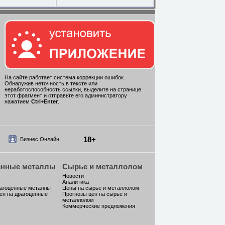
На сайте работает система коррекции ошибок.
Обнаружив неточность в тексте или
неработоспособность ссылки, выделите на странице
этот фрагмент и отправьте его администратору
нажатием
Ctrl
+
Enter
.
18+
Бизнес Онлайн
енные металлы
Сырье и металлолом
Новости
Аналитика
рагоценные металлы
Цены на сырье и металлолом
ен на драгоценные
Прогнозы цен на сырье и
металлолом
Коммерческие предложения