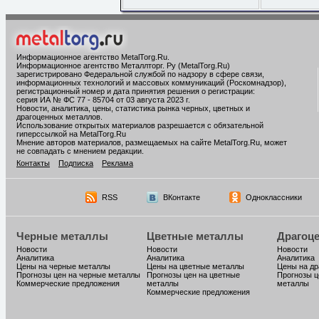
Информационное агентство MetalTorg.Ru
.
Информационное агентство Металлторг. Ру (MetalTorg.Ru)
зарегистрировано Федеральной службой по надзору в сфере связи,
информационных технологий и массовых коммуникаций (Роскомнадзор),
регистрационный номер и дата принятия решения о регистрации:
серия ИА № ФС 77 - 85704 от 03 августа 2023 г.
Новости, аналитика, цены, статистика рынка черных, цветных и
драгоценных металлов.
Использование открытых материалов разрешается с обязательной
гиперссылкой на MetalTorg.Ru
Мнение авторов материалов, размещаемых на сайте MetalTorg.Ru, может
не совпадать с мнением редакции.
Контакты
Подписка
Реклама
RSS
ВКонтакте
Одноклассники
Черные металлы
Цветные металлы
Драгоц
Новости
Новости
Новости
Аналитика
Аналитика
Аналитика
Цены на черные металлы
Цены на цветные металлы
Цены на д
Прогнозы цен на черные металлы
Прогнозы цен на цветные
Прогнозы ц
Коммерческие предложения
металлы
металлы
Коммерческие предложения