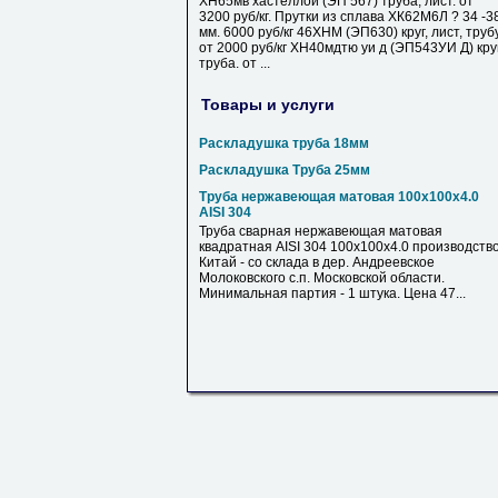
ХН65мв хастеллой (ЭП 567) труба, лист. от
3200 руб/кг. Прутки из сплава ХК62М6Л ? 34 -3
мм. 6000 руб/кг 46ХНМ (ЭП630) круг, лист, труб
от 2000 руб/кг ХН40мдтю уи д (ЭП543УИ Д) круг
труба. от ...
Товары и услуги
Раскладушка труба 18мм
Раскладушка Труба 25мм
Труба нержавеющая матовая 100х100х4.0
AISI 304
Труба сварная нержавеющая матовая
квадратная AISI 304 100х100х4.0 производств
Китай - со склада в дер. Андреевское
Молоковского с.п. Московской области.
Минимальная партия - 1 штука. Цена 47...