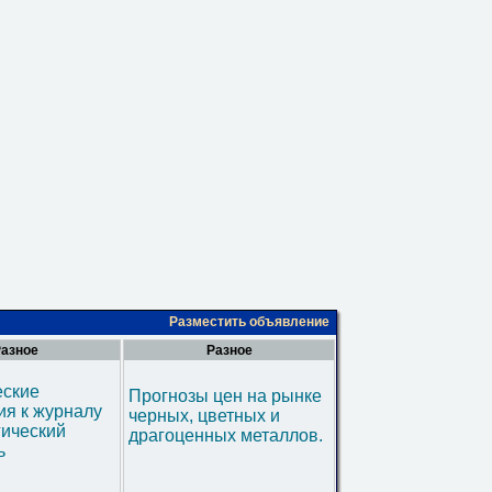
Разместить объявление
азное
Разное
еские
Прогнозы цен на рынке
я к журналу
черных, цветных и
гический
драгоценных металлов.
ь