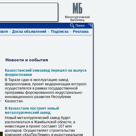
овля
Доска объявлений
Подписка
Реклама
Новости и события
Казахстанский химзавод перешел на выпуск
ферросплавов
В
Таразе
сдан в эксплуатацию завод
ферросплавов, проект модернизации которого
осуществлялся в рамках государственной
программы форсированного индустриально-
инновационного развития Республики
0,720,820,1020,1220,1420
Казахстан.
В Казахстане построят новый
металлургический завод.
Новый металлургический завод будет
располагаться в Жамбылской области, а
инвестиции в проект составят 107 млн
долларов. Осуществляет строительство
компания «КазПроТемир» в индустриальном