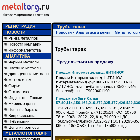
РЕГИСТРАЦИЯ
Трубы тараз
НОВОСТИ
Новости
Аналитика и цены
Металлоторг
Рынка металлов
Новости компаний
Трубы тараз
Информагентства
АНАЛИТИКА
Предложения на продажу
Черные металлы
Цветные металлы
Продам Интерметаллинд, НИТИНОЛ
Драгоценные металлы
Продам Интерметаллинд, НИТИНОЛ
Металлолом
Интерметаллинд круг ВИТ-1 и НТ47. ТН-1К
Сырье
НИТИНОЛ круг, труба, проволока. 3500 руб/кг.
Susarev@list.ru +79020401190
Статистика
Индекс цен России
Продам трубы и балки
57,89,114,159,168,219,273,325,377,426,530,63
Мировые цены
1220х17 ГОСТ 20295-85, К56, 23тн, 2024г, 79
Цены на биржах
000 с НДC, Челябинск ?1220х19 ГОСТ 10706-
Вопрос месяца
76, ст.09г2с, 2022г, 22, 8тн, 79 000 с НДC,
Тобольск/Челябинск ?1020х27 ГОСТ 20295-85,
Публикации
К60, ст.10г2ФБЮ, 1шт, 7тн, 135000 с ндс ...
Цены и прогнозы
МЕТАЛЛОТОРГОВЛЯ
Металлоторговля