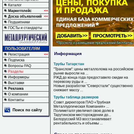
Каталог
Маркетплейс
<<
Доска объявлений
<<
Подшипники
ГОСТы и стандарты
ПОЛЬЗОВАТЕЛЯМ
Информация
Регистрация
<<
Подписка
Трубы Татарстан
Вопросы FAQ
"Транслом": цены металлолома на российском
Разделы
рынке выросли на ...
Информеры
РЖД до конца года предоставило скидки на
перевозку руды и ...
Выставки
Новые разработки "Северстали" существенно
Реклама
снижают массу ...
О компании
Трубы таблица размеров
Контакты
Совет директоров ПАО «Трубная
Металлургическая Компания» ...
Поиск по сайту
Полиметалл увеличил свою долю в
Тарутинском месторождении до...
Белорусский МЗ восстанавливает
рентабельность и объемы ...