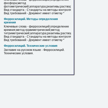
фосфора;метод
фотометрический;аппаратура;реактивы;растворы.
Вид стандарта - Стандарты на методы контроля.
Вид требований - Документ имеет отметку *
Ферросилиций
. Методы определения
кремния
Ключевые слова -
ферросилиций
;определение
кремния;метод гравиметрический;метод
титриметрический;аппаратура;реактивы;растворы.
Вид стандарта - Стандарты на методы контроля.
Вид требований - Документ имеет отметку *
Ферросилиций
. Технические условия
Заглавие на русском языке -
Ферросилиций
.
Технические условия.