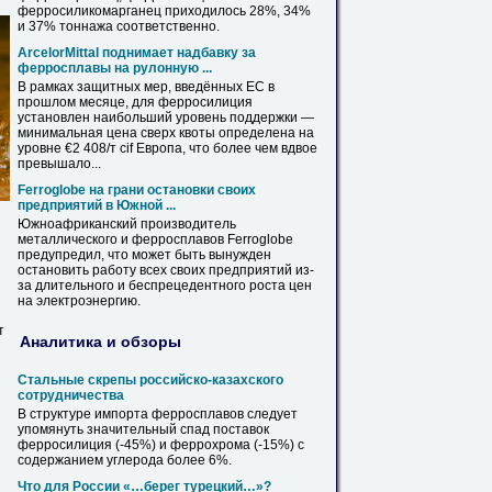
ферросиликомарганец приходилось 28%, 34%
и 37% тоннажа соответственно.
ArcelorMittal поднимает надбавку за
ферросплавы на рулонную ...
В рамках защитных мер, введённых ЕС в
прошлом месяце, для
ферросилиция
установлен наибольший уровень поддержки —
минимальная
цена
сверх квоты определена на
уровне €2 408/т cif Европа, что более чем вдвое
превышало...
Ferroglobe на грани остановки своих
предприятий в Южной ...
Южноафриканский производитель
металлического и ферросплавов Ferroglobe
предупредил, что может быть вынужден
остановить работу всех своих предприятий из-
за длительного и беспрецедентного роста
цен
на электроэнергию.
т
Аналитика и обзоры
Стальные скрепы российско-казахского
сотрудничества
В структуре импорта ферросплавов следует
упомянуть значительный спад поставок
ферросилиция
(-45%) и феррохрома (-15%) с
содержанием углерода более 6%.
Что для России «…берег турецкий…»?