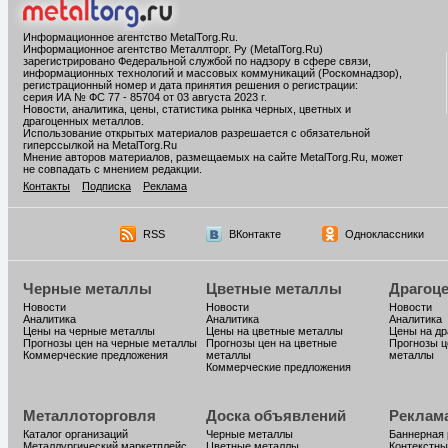
Информационное агентство MetalTorg.Ru
.
Информационное агентство Металлторг. Ру (MetalTorg.Ru)
зарегистрировано Федеральной службой по надзору в сфере связи,
информационных технологий и массовых коммуникаций (Роскомнадзор),
регистрационный номер и дата принятия решения о регистрации:
серия ИА № ФС 77 - 85704 от 03 августа 2023 г.
Новости, аналитика, цены, статистика рынка черных, цветных и
драгоценных металлов.
Использование открытых материалов разрешается с обязательной
гиперссылкой на MetalTorg.Ru
Мнение авторов материалов, размещаемых на сайте MetalTorg.Ru, может
не совпадать с мнением редакции.
Контакты
Подписка
Реклама
RSS
ВКонтакте
Одноклассники
Черные металлы
Цветные металлы
Драгоц
Новости
Новости
Новости
Аналитика
Аналитика
Аналитика
Цены на черные металлы
Цены на цветные металлы
Цены на д
Прогнозы цен на черные металлы
Прогнозы цен на цветные
Прогнозы ц
Коммерческие предложения
металлы
металлы
Коммерческие предложения
Металлоторговля
Доска объявлений
Реклам
Каталог организаций
Черные металлы
Баннерная
Металлургический маркетплейс
Цветные металлы
Контекстны