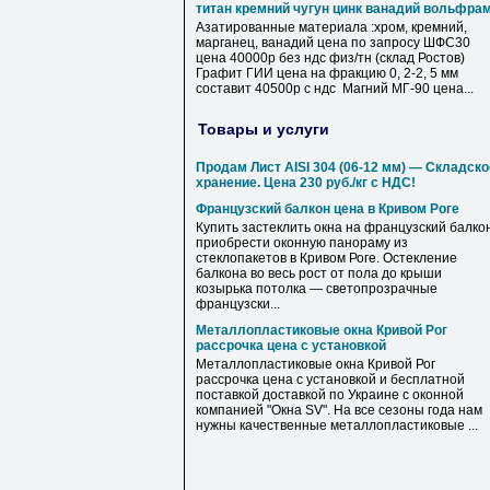
титан кремний чугун цинк ванадий вольфра
Азатированные материала :хром, кремний,
марганец, ванадий цена по запросу ШФС30
цена 40000р без ндс физ/тн (склад Ростов)
Графит ГИИ цена на фракцию 0, 2-2, 5 мм
составит 40500р с ндс Магний МГ-90 цена...
Товары и услуги
Продам Лист AISI 304 (06-12 мм) — Складско
хранение. Цена 230 руб./кг с НДС!
Французский балкон цена в Кривом Роге
Купить застеклить окна на французский балкон
приобрести оконную панораму из
стеклопакетов в Кривом Роге. Остекление
балкона во весь рост от пола до крыши
козырька потолка — светопрозрачные
французски...
Металлопластиковые окна Кривой Рог
рассрочка цена с установкой
Металлопластиковые окна Кривой Рог
рассрочка цена с установкой и бесплатной
поставкой доставкой по Украине с оконной
компанией "Окна SV". На все сезоны года нам
нужны качественные металлопластиковые ...