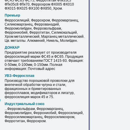
ФС45 ФС65 ФС75, Ферротитан ФТи35с5
ФТи35с8 ФТи70, Феррохром ФХ005 ФХ010
ФХ015 ФХ025 ФХ100 ФХ850, Хром.
Премьер
Ферросилиций
, Феррохром, Ферромарганец,
Силикомарганец, Феррованадий,
Ферромолибден, Ферровольфрам,
Феррониобий, Ферротитан, Силикокальций,
Хром металлический, Марганец металлический.
Цв. металлы. Алюминий, Никель, Молибден.
ДОНКАР
Предприятие реализует от производителя
ферросилиций
марки ФС45 и ФС65. Продукция
отвечает требованиям ГОСТ 1415-93. Фракция:
0-50мм, 0-100мм, 0-150мм. Полная
информация: Почтовый адрес
УВЗ-Ферросплав
Производство порошковой проволоки для
внепечной обработки чугуна и стали,
фракционных и брикетированных
ферросплавов, модификаторов и лигатур,
ферросилиция
марок 45 и 75.
м
Индустриальный союз
...Ферровольфрам, Ферромарганец,
Ферромолибден, Феррониобий,
Ферросилиций
,
Ферросиликомарганец, Ферросиликохром,
Ферротитан, Феррохром.