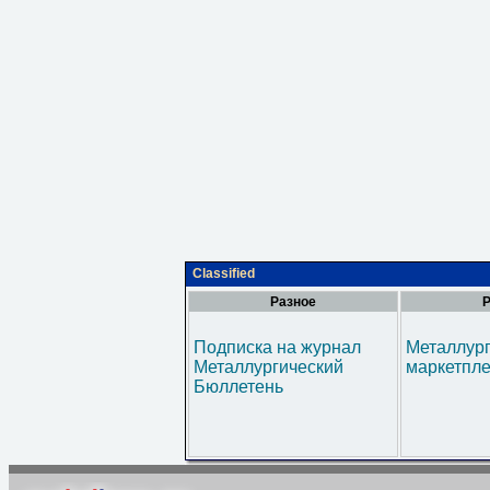
Classified
Разное
Р
Подписка на журнал
Металлур
Металлургический
маркетпл
Бюллетень