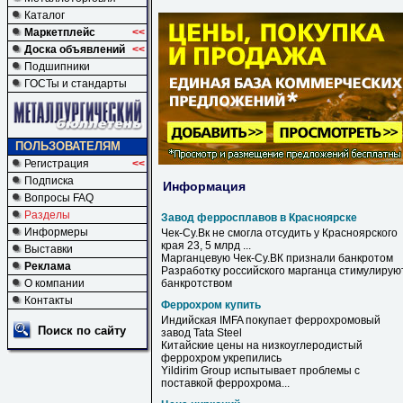
Каталог
Маркетплейс
<<
Доска объявлений
<<
Подшипники
ГОСТы и стандарты
ПОЛЬЗОВАТЕЛЯМ
Регистрация
<<
Подписка
Информация
Вопросы FAQ
Разделы
Завод ферросплавов в Красноярске
Информеры
Чек-Су.Вк не смогла отсудить у Красноярского
края 23, 5 млрд ...
Выставки
Марганцевую Чек-Су.ВК признали банкротом
Реклама
Разработку российского марганца стимулирую
О компании
банкротством
Контакты
Феррохром купить
Индийская IMFA
покупает
феррохромовый
Поиск по сайту
завод Tata Steel
Китайские цены на низкоуглеродистый
феррохром
укрепились
Yildirim Group испытывает проблемы с
поставкой
феррохрома
...