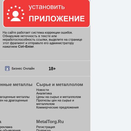
На сайте работает система коррекции ошибок.
Обнаружив неточность в тексте или
неработоспособность ссылки, выделите на странице
этот фрагмент и отправьте его администратору
нажатием
Ctrl
+
Enter
.
18+
Бизнес Онлайн
енные металлы
Сырье и металлолом
Новости
Аналитика
рагоценные металлы
Цены на сырье и металлолом
ен на драгоценные
Прогнозы цен на сырье и
металлолом
Коммерческие предложения
а
MetalTorg.Ru
 реклама
Регистрация
е объявления
Подписка