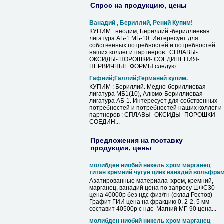
Спрос на продукцию, цены
Ванадий , Бериллий, Рений Купим!
КУПИМ : неодим, Бериллий.-бериллиевая
лигатура АБ-1 МБ-10. Интересует для
собственных потребностей и потребностей
наших коллег и партнеров : СПЛАВЫ-
ОКСИДЫ- ПОРОШКИ- СОЕДИНЕНИЯ-
ПЕРВИЧНЫЕ ФОРМЫ следую...
Гафний;Галлий;Германий купим.
КУПИМ : Бериллий. Медно-бериллиевая
лигатура МБ1(10), Алюмо-Бериллиевая
лигатура АБ-1. Интересует для собственных
потребностей и потребностей наших коллег и
партнеров : СПЛАВЫ- ОКСИДЫ- ПОРОШКИ-
СОЕДИН...
Предложения на поставку
продукции, цены
молибден ниобий никель хром марганец
титан кремний чугун цинк ванадий вольфра
Азатированные материала :хром, кремний,
марганец, ванадий цена по запросу ШФС30
цена 40000р без ндс физ/тн (склад Ростов)
Графит ГИИ цена на фракцию 0, 2-2, 5 мм
составит 40500р с ндс Магний МГ-90 цена...
молибден ниобий никель хром марганец