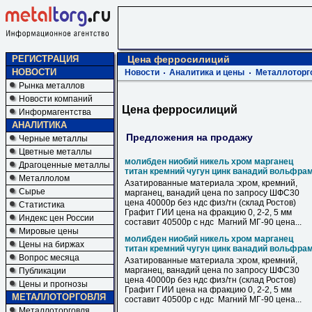
РЕГИСТРАЦИЯ
Цена ферросилиций
НОВОСТИ
Новости
Аналитика и цены
Металлоторг
Рынка металлов
Новости компаний
Цена ферросилиций
Информагентства
АНАЛИТИКА
Предложения на продажу
Черные металлы
Цветные металлы
молибден ниобий никель хром марганец
Драгоценные металлы
титан кремний чугун цинк ванадий вольфра
Металлолом
Азатированные материала :хром, кремний,
Сырье
марганец, ванадий цена по запросу ШФС30
цена 40000р без ндс физ/тн (склад Ростов)
Статистика
Графит ГИИ цена на фракцию 0, 2-2, 5 мм
Индекс цен России
составит 40500р с ндс Магний МГ-90 цена...
Мировые цены
молибден ниобий никель хром марганец
Цены на биржах
титан кремний чугун цинк ванадий вольфра
Вопрос месяца
Азатированные материала :хром, кремний,
марганец, ванадий цена по запросу ШФС30
Публикации
цена 40000р без ндс физ/тн (склад Ростов)
Цены и прогнозы
Графит ГИИ цена на фракцию 0, 2-2, 5 мм
МЕТАЛЛОТОРГОВЛЯ
составит 40500р с ндс Магний МГ-90 цена...
Металлоторговля