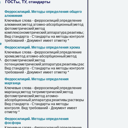
ГОСТы, ТУ, стандарты
м
Ферросилиций
. Методы определения общего
алюминия
Ключевые слова -
ферросилиций
;определение
алюминия;метод атомно-абсорбционный;метод
фотометрический;метод
комплексонометрический;аппаратура;реактивы;растворы.
Вид стандарта - Стандарты на методы контроля. Вид
требований - Документ имеет отметку *
е
Ферросилиций
. Методы определения хрома
Ключевые слова -
ферросилиций
;определение
хрома;метод атомно-абсорбционный;метод
,
фотометрический;метод
потенциометрический;аппаратура;реактивы;растворы.
Вид стандарта - Стандарты на методы контроля. Вид
требований - Документ имеет отметку *
Ферросилиций
. Методы определения
марганца
Ключевые слова -
ферросилиций
;определение
марганца;метод титриметрический;метод
фотометрический;метод атомно-
абсорбционный;аппаратура;реактивы;растворы.
Вид стандарта - Стандарты на методы
контроля. Вид требований - Документ имеет
отметку *
Ферросилиций
. Методы определения
фосфора
Ключевые слова -
ферросилиций
;определение