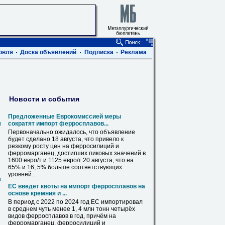
овля
Доска объявлений
Подписка
Реклама
Новости и события
Предложенные Еврокомиссией меры
м
сократят импорт ферросплавов...
Первоначально ожидалось, что объявление
будет сделано 18 августа, что привело к
резкому росту
цен
на
ферросилиций
и
ферромарганец, достигших пиковых значений в
1600 евро/т и 1125 евро/т 20 августа, что на
65% и 16, 5% больше соответствующих
уровней...
м
ЕС введет квоты на импорт ферросплавов на
основе кремния и ...
В период с 2022 по 2024 год ЕС импортировал
в среднем чуть менее 1, 4 млн тонн четырёх
видов ферросплавов в год, причём на
ферромарганец,
ферросилиций
и