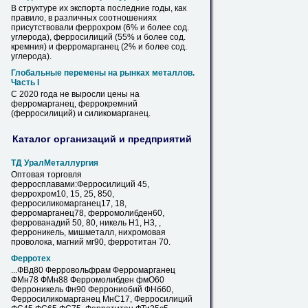
В структуре их экспорта последние годы, как
правило, в различных соотношениях
присутствовали феррохром (6% и более сод.
углерода),
ферросилиций
(55% и более сод.
кремния) и ферромарганец (2% и более сод.
углерода).
Глобальные перемены на рынках металлов.
Часть I
С 2020 года не выросли
цены
на
ферромарганец, феррокремний
(
ферросилиций
) и силикомарганец.
Каталог организаций и предприятий
ТД УралМеталлургия
Оптовая торговля
ферросплавами:
Ферросилиций
45,
феррохром10, 15, 25, 850,
ферросиликомарганец17, 18,
ферромарганец78, ферромолибден60,
феррованадий 50, 80, никель Н1, Н3, ,
ферроникель, мишметалл, нихромовая
проволока, магний мг90, ферротитан 70.
Ферротех
...ФВд80 Ферровольфрам Ферромарганец
ФМн78 ФМн88 Ферромолибден фмО60
Ферроникель Фн90 Феррониобий ФНб60,
Ферросиликомарганец МнС17,
Ферросилиций