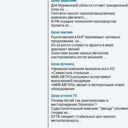
Цена цирконий
Для Мурманской области готовят грандиозный
план по ...
Пентагон просит горнопромышленные
компании увеличить ...
В РФ создана технология производства
проката из ...
Цена магния
Рынок
магния
в КНР переживает активное
предложение, но...
Из-за роста стоимости фрахта в мире
дорожает
магний
Азиатские рынки черных металлов
насторожились после решения ...
Цена фланец
Уфимская компания выиграла иск к АО
«Северсталь стальные ...
ММК-МЕТИЗ расширил ассортимент
выпускаемой продукции
«ММК-МЕТИЗ» вводит в эксплуатацию новое
оборудование
Цена уголок 70
Почему Китай так заинтересован в
месторождении Simandou ?
Судостроительный комплекс "Звезда" объявил
тендер на ...
БУТБ ожидает стабильных
цен
черного
металлопроката...