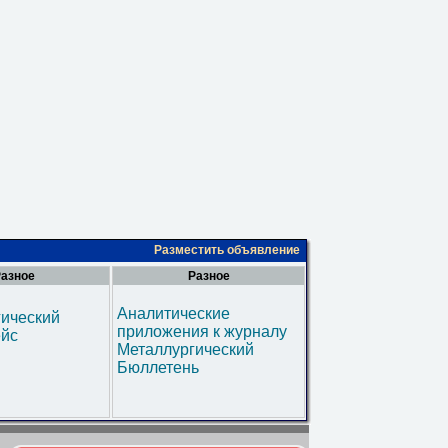
Разместить объявление
азное
Разное
Аналитические
гический
приложения к журналу
ейс
Металлургический
Бюллетень