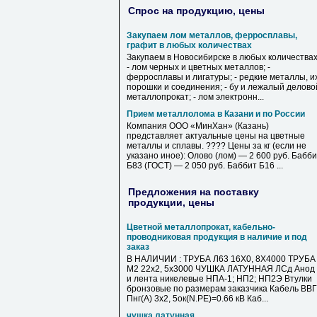
Спрос на продукцию, цены
Закупаем лом металлов, ферросплавы,
графит в любых количествах
Закупаем в Новосибирске в любых количествах
- лом черных и цветных металлов; -
ферросплавы и лигатуры; - редкие металлы, и
порошки и соединения; - бу и лежалый делово
металлопрокат; - лом электронн...
Прием металлолома в Казани и по России
Компания ООО «МинХан» (Казань)
представляет актуальные цены на цветные
металлы и сплавы. ???? Цены за кг (если не
указано иное): Олово (лом) — 2 600 руб. Бабб
Б83 (ГОСТ) — 2 050 руб. Баббит Б16 ...
Предложения на поставку
продукции, цены
Цветной металлопрокат, кабельно-
проводниковая продукция в наличие и под
заказ
В НАЛИЧИИ : ТРУБА Л63 16Х0, 8Х4000 ТРУБА
М2 22х2, 5х3000 ЧУШКА ЛАТУННАЯ ЛСд Анод
и лента никелевые НПА-1; НП2; НП2Э Втулки
бронзовые по размерам заказчика Кабель ВВГ
Пнг(А) 3х2, 5ок(N.PE)=0.66 кВ Каб...
чушка латунная