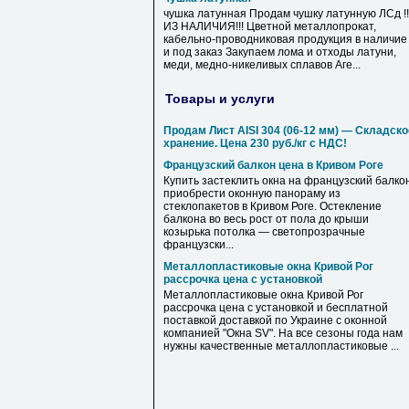
чушка латунная Продам чушку латунную ЛСд !!
ИЗ НАЛИЧИЯ!!! Цветной металлопрокат,
кабельно-проводниковая продукция в наличие
и под заказ Закупаем лома и отходы латуни,
меди, медно-никеливых сплавов Аге...
Товары и услуги
Продам Лист AISI 304 (06-12 мм) — Складско
хранение. Цена 230 руб./кг с НДС!
Французский балкон цена в Кривом Роге
Купить застеклить окна на французский балкон
приобрести оконную панораму из
стеклопакетов в Кривом Роге. Остекление
балкона во весь рост от пола до крыши
козырька потолка — светопрозрачные
французски...
Металлопластиковые окна Кривой Рог
рассрочка цена с установкой
Металлопластиковые окна Кривой Рог
рассрочка цена с установкой и бесплатной
поставкой доставкой по Украине с оконной
компанией "Окна SV". На все сезоны года нам
нужны качественные металлопластиковые ...