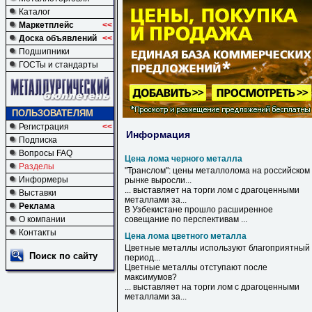
Каталог
Маркетплейс
<<
Доска объявлений
<<
Подшипники
ГОСТы и стандарты
ПОЛЬЗОВАТЕЛЯМ
Регистрация
<<
Информация
Подписка
Вопросы FAQ
Цена лома черного металла
Разделы
"Транслом":
цены
металлолома на российском
Информеры
рынке выросли...
... выставляет на торги
лом
с драгоценными
Выставки
металлами
за...
Реклама
В Узбекистане прошло расширенное
О компании
совещание по перспективам ...
Контакты
Цена лома цветного металла
Цветные
металлы
используют благоприятный
Поиск по сайту
период...
Цветные
металлы
отступают после
максимумов?
... выставляет на торги
лом
с драгоценными
металлами
за...