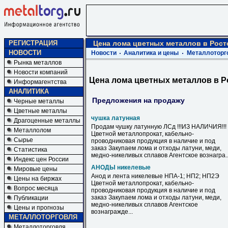
РЕГИСТРАЦИЯ
Цена лома цветных металлов в Рост
НОВОСТИ
Новости
Аналитика и цены
Металлоторг
Рынка металлов
Новости компаний
Цена лома цветных металлов в Р
Информагентства
АНАЛИТИКА
Предложения на продажу
Черные металлы
Цветные металлы
чушка латунная
Драгоценные металлы
Продам чушку латунную ЛСд !!!ИЗ НАЛИЧИЯ!!!
Металлолом
Цветной металлопрокат, кабельно-
Сырье
проводниковая продукция в наличие и под
заказ Закупаем лома и отходы латуни, меди,
Статистика
медно-никеливых сплавов Агентское вознагра..
Индекс цен России
АНОДЫ никелевые
Мировые цены
Анод и лента никелевые НПА-1; НП2; НП2Э
Цены на биржах
Цветной металлопрокат, кабельно-
Вопрос месяца
проводниковая продукция в наличие и под
заказ Закупаем лома и отходы латуни, меди,
Публикации
медно-никеливых сплавов Агентское
Цены и прогнозы
вознагражде...
МЕТАЛЛОТОРГОВЛЯ
Металлоторговля