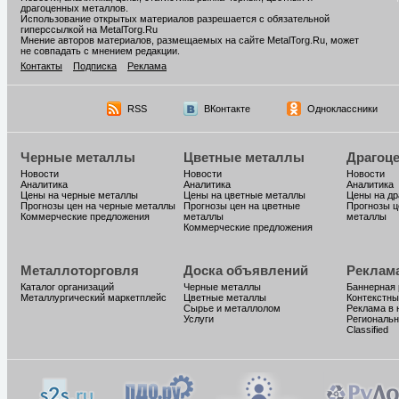
драгоценных металлов.
Использование открытых материалов разрешается с обязательной
гиперссылкой на MetalTorg.Ru
Мнение авторов материалов, размещаемых на сайте MetalTorg.Ru, может
не совпадать с мнением редакции.
Контакты
Подписка
Реклама
RSS
ВКонтакте
Одноклассники
Черные металлы
Цветные металлы
Драгоц
Новости
Новости
Новости
Аналитика
Аналитика
Аналитика
Цены на черные металлы
Цены на цветные металлы
Цены на д
Прогнозы цен на черные металлы
Прогнозы цен на цветные
Прогнозы ц
Коммерческие предложения
металлы
металлы
Коммерческие предложения
Металлоторговля
Доска объявлений
Реклам
Каталог организаций
Черные металлы
Баннерная
Металлургический маркетплейс
Цветные металлы
Контекстны
Сырье и металлолом
Реклама в 
Услуги
Региональн
Classified