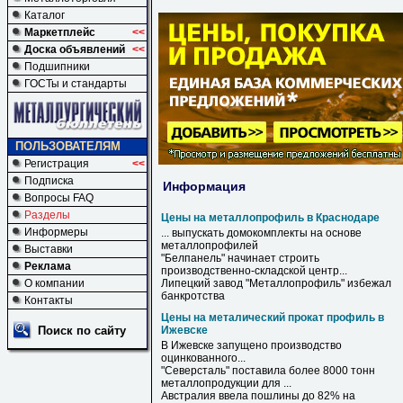
Каталог
Маркетплейс
<<
Доска объявлений
<<
Подшипники
ГОСТы и стандарты
ПОЛЬЗОВАТЕЛЯМ
Регистрация
<<
Подписка
Информация
Вопросы FAQ
Разделы
Цены на металлопрофиль в Краснодаре
Информеры
... выпускать домокомплекты
на
основе
металлопрофилей
Выставки
"Белпанель" начинает строить
Реклама
производственно-складской центр...
О компании
Липецкий завод "
Металлопрофиль
" избежал
банкротства
Контакты
Цены на металический прокат профиль в
Поиск по сайту
Ижевске
В
Ижевске
запущено производство
оцинкованного...
"Северсталь" поставила более 8000 тонн
металлопродукции для ...
Австралия ввела пошлины до 82%
на