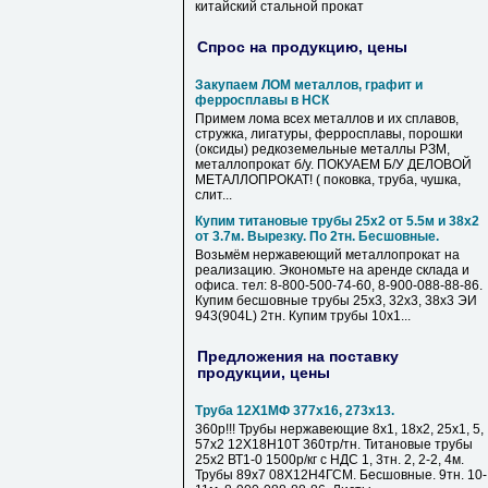
китайский стальной
прокат
Спрос на продукцию, цены
Закупаем ЛОМ металлов, графит и
ферросплавы в НСК
Примем лома всех металлов и их сплавов,
стружка, лигатуры, ферросплавы, порошки
(оксиды) редкоземельные металлы РЗМ,
металлопрокат б/у. ПОКУАЕМ Б/У ДЕЛОВОЙ
МЕТАЛЛОПРОКАТ! ( поковка, труба, чушка,
слит...
Купим титановые трубы 25х2 от 5.5м и 38х2
от 3.7м. Вырезку. По 2тн. Бесшовные.
Возьмём нержавеющий металлопрокат на
реализацию. Экономьте на аренде склада и
офиса. тел: 8-800-500-74-60, 8-900-088-88-86.
Купим бесшовные трубы 25х3, 32х3, 38х3 ЭИ
943(904L) 2тн. Купим трубы 10х1...
Предложения на поставку
продукции, цены
Труба 12Х1МФ 377х16, 273х13.
360р!!! Трубы нержавеющие 8х1, 18х2, 25х1, 5,
57х2 12Х18Н10Т 360тр/тн. Титановые трубы
25х2 ВТ1-0 1500р/кг с НДС 1, 3тн. 2, 2-2, 4м.
Трубы 89х7 08Х12Н4ГСМ. Бесшовные. 9тн. 10-