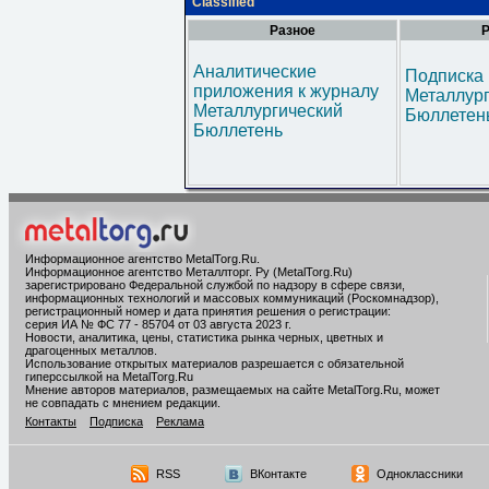
Classified
Разное
Р
Аналитические
Подписка 
приложения к журналу
Металлур
Металлургический
Бюллетен
Бюллетень
Информационное агентство MetalTorg.Ru
.
Информационное агентство Металлторг. Ру (MetalTorg.Ru)
зарегистрировано Федеральной службой по надзору в сфере связи,
информационных технологий и массовых коммуникаций (Роскомнадзор),
регистрационный номер и дата принятия решения о регистрации:
серия ИА № ФС 77 - 85704 от 03 августа 2023 г.
Новости, аналитика, цены, статистика рынка черных, цветных и
драгоценных металлов.
Использование открытых материалов разрешается с обязательной
гиперссылкой на MetalTorg.Ru
Мнение авторов материалов, размещаемых на сайте MetalTorg.Ru, может
не совпадать с мнением редакции.
Контакты
Подписка
Реклама
RSS
ВКонтакте
Одноклассники