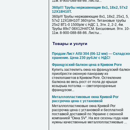
11м. 8-900-088-88-86. Листы...
360р!!! Трубы нержавеющие 8х1, 18х2, 57х2
12Х18Н10Т.
360р!!! Трубы нержавеющие 8х1, 18х2, 25х1, 5,
57х2 12Х18Н10Т 360тр/тн. Титановые трубы
25х2 ВТ1-0 1500р/кг с НДС 1, 3тн. 2, 2-2, 4м.
Трубы 89х7 08Х12Н4ГСМ. Бесшовные. 9тн. 10-
11м. 8-900-088-88-86. Листы...
Товары и услуги
Продам Лист AISI 304 (06-12 мм) — Складско
хранение. Цена 230 руб./кг с НДС!
Французский балкон цена в Кривом Роге
Купить застеклить окна на французский балкон
приобрести оконную панораму из
стеклопакетов в Кривом Роге. Остекление
балкона во весь рост от пола до крыши
козырька потолка — светопрозрачные
французски...
Металлопластиковые окна Кривой Рог
рассрочка цена с установкой
Металлопластиковые окна Кривой Рог
рассрочка цена с установкой и бесплатной
поставкой доставкой по Украине с оконной
компанией "Окна SV". На все сезоны года нам
нужны качественные металлопластиковые ...