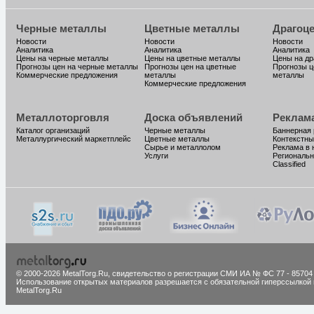
Черные металлы
Цветные металлы
Драгоц
Новости
Новости
Новости
Аналитика
Аналитика
Аналитика
Цены на черные металлы
Цены на цветные металлы
Цены на д
Прогнозы цен на черные металлы
Прогнозы цен на цветные
Прогнозы ц
Коммерческие предложения
металлы
металлы
Коммерческие предложения
Металлоторговля
Доска объявлений
Реклам
Каталог организаций
Черные металлы
Баннерная
Металлургический маркетплейс
Цветные металлы
Контекстны
Сырье и металлолом
Реклама в 
Услуги
Региональн
Classified
© 2000-2026 MetalTorg.Ru,
cвидетельство о регистрации СМИ ИА № ФС 77 - 85704
Использование открытых материалов разрешается с обязательной гиперссылкой 
MetalTorg.Ru