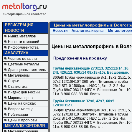
РЕГИСТРАЦИЯ
Цены на металлопрофиль в Волгогр
НОВОСТИ
Новости
Аналитика и цены
Металлоторг
Рынка металлов
Новости компаний
Цены на металлопрофиль в Волг
Информагентства
АНАЛИТИКА
Предложения на продажу
Черные металлы
Цветные металлы
Трубы нержавеющие 273х13, 325х12(14, 16,
Драгоценные металлы
24), 426х12, 630х14 08х18н10т. Бесшовные.
Металлолом
360р!!! Трубы нержавеющие 8х1, 18х2, 25х1, 5,
Сырье
57х2 12Х18Н10Т 360тр/тн. Титановые трубы
25х2 ВТ1-0 1500р/кг с НДС 1, 3тн. 2, 2-2, 4м.
Статистика
Трубы 89х7 08Х12Н4ГСМ. Бесшовные. 9тн. 10-
Индекс цен России
11м. 8-900-088-88-86. Листы...
Мировые цены
Трубы бесшовные 32х6, 42х7, 60х5
Цены на биржах
12Х18Н12Т.
Вопрос месяца
360р!!! Трубы нержавеющие 8х1, 18х2, 25х1, 5,
57х2 12Х18Н10Т 360тр/тн. Титановые трубы
Публикации
25х2 ВТ1-0 1500р/кг с НДС 1, 3тн. 2, 2-2, 4м.
Цены и прогнозы
Трубы 89х7 08Х12Н4ГСМ. Бесшовные. 9тн. 10-
МЕТАЛЛОТОРГОВЛЯ
11м. 8-900-088-88-86. Листы...
Металлоторговля