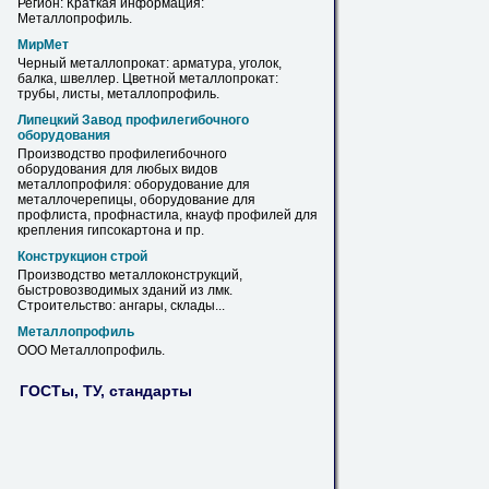
Регион: Краткая информация:
Металлопрофиль
.
МирМет
Черный металлопрокат: арматура, уголок,
балка, швеллер. Цветной металлопрокат:
трубы, листы,
металлопрофиль
.
Липецкий Завод профилегибочного
оборудования
Производство профилегибочного
оборудования для любых видов
металлопрофиля
: оборудование для
металлочерепицы, оборудование для
профлиста, профнастила, кнауф профилей для
крепления гипсокартона и пр.
Конструкцион строй
Производство металлоконструкций,
быстровозводимых зданий
из
лмк.
Строительство: ангары, склады...
Металлопрофиль
ООО
Металлопрофиль
.
ГОСТы, ТУ, стандарты