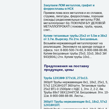
Закупаем ЛОМ металлов, графит и
ферросплавы в НСК
Примем лома всех металлов и их сплавов,
стружка, лигатуры, ферросплавы, порошки
(оксиды) редкоземельные металлы РЗМ,
металлопрокат б/у. ПОКУАЕМ Б/У ДЕЛОВОЙ
МЕТАЛЛОПРОКАТ! ( поковка, труба, чушка,
слит...
Купим титановые трубы 25х2 от 5.5м и 38х2
от 3.7м. Вырезку. По 2тн. Бесшовные.
Возьмём нержавеющий металлопрокат на
реализацию. Экономьте на аренде склада и
офиса. тел: 8-800-500-74-60, 8-900-088-88-86.
Купим бесшовные трубы 25х3, 32х3, 38х3 ЭИ
943(904L) 2тн. Купим трубы 10х1...
Предложения на поставку
продукции, цены
Труба 12Х1МФ 377х16, 273х13.
360р!!! Трубы нержавеющие 8х1, 18х2, 25х1, 5,
57х2 12Х18Н10Т 360тр/тн. Титановые трубы
25х2 ВТ1-0 1500р/кг с НДС 1, 3тн. 2, 2-2, 4м.
Трубы 89х7 08Х12Н4ГСМ. Бесшовные. 9тн. 10-
11м. 8-900-088-88-86. Листы...
360р!!! Трубы нержавеющие 8х1, 18х2, 57х2
12Х18Н10Т.