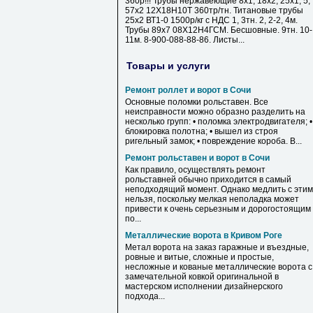
360р!!! Трубы нержавеющие 8х1, 18х2, 25х1, 5,
57х2 12Х18Н10Т 360тр/тн. Титановые трубы
25х2 ВТ1-0 1500р/кг с НДС 1, 3тн. 2, 2-2, 4м.
Трубы 89х7 08Х12Н4ГСМ. Бесшовные. 9тн. 10-
11м. 8-900-088-88-86. Листы...
Товары и услуги
Ремонт роллет и ворот в Сочи
Основные поломки рольставен. Все
неисправности можно образно разделить на
несколько групп: • поломка электродвигателя; •
блокировка полотна; • вышел из строя
ригельный замок; • повреждение короба. В...
Ремонт рольставен и ворот в Сочи
Как правило, осуществлять ремонт
рольставней обычно приходится в самый
неподходящий момент. Однако медлить с этим
нельзя, поскольку мелкая неполадка может
привести к очень серьезным и дорогостоящим
по...
Металлические ворота в Кривом Роге
Метал ворота на заказ гаражные и въездные,
ровные и витые, сложные и простые,
несложные и кованые металлические ворота с
замечательной ковкой оригинальной в
мастерском исполнении дизайнерского
подхода...