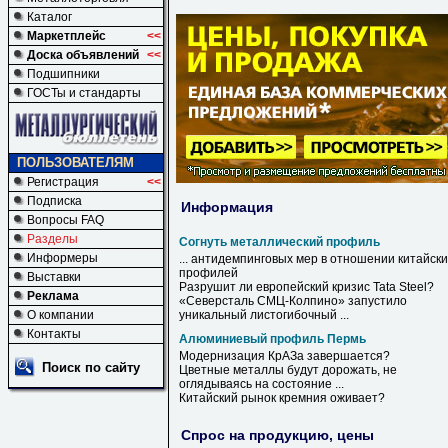
Каталог
Маркетплейс
<<
Доска объявлений
<<
Подшипники
ГОСТы и стандарты
ПОЛЬЗОВАТЕЛЯМ
Регистрация
<<
Подписка
Информация
Вопросы FAQ
Разделы
Согнуть металлический профиль
Информеры
... антидемпинговых мер в отношении китайски
профилей
Выставки
Разрушит ли европейский кризис Tata Steel?
Реклама
«Северсталь СМЦ-Колпино» запустило
О компании
уникальный листогибочный ...
Контакты
Алюминиевый профиль Пермь
Модернизация КрАЗа завершается?
Поиск по сайту
Цветные металлы будут дорожать, не
оглядываясь на состояние ...
Китайский рынок кремния оживает?
Спрос на продукцию, цены