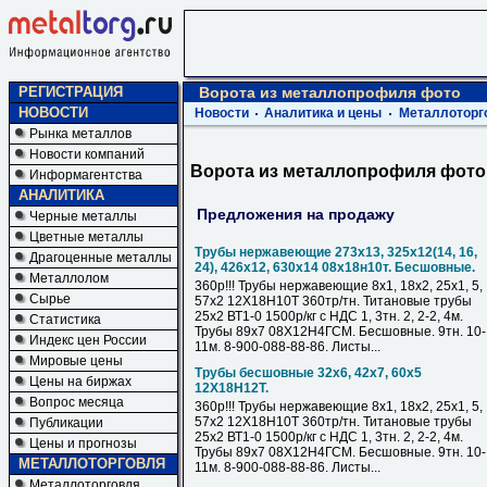
РЕГИСТРАЦИЯ
Ворота из металлопрофиля фото
НОВОСТИ
Новости
Аналитика и цены
Металлоторг
Рынка металлов
Новости компаний
Ворота из металлопрофиля фото
Информагентства
АНАЛИТИКА
Предложения на продажу
Черные металлы
Цветные металлы
Трубы нержавеющие 273х13, 325х12(14, 16,
Драгоценные металлы
24), 426х12, 630х14 08х18н10т. Бесшовные.
Металлолом
360р!!! Трубы нержавеющие 8х1, 18х2, 25х1, 5,
Сырье
57х2 12Х18Н10Т 360тр/тн. Титановые трубы
25х2 ВТ1-0 1500р/кг с НДС 1, 3тн. 2, 2-2, 4м.
Статистика
Трубы 89х7 08Х12Н4ГСМ. Бесшовные. 9тн. 10-
Индекс цен России
11м. 8-900-088-88-86. Листы...
Мировые цены
Трубы бесшовные 32х6, 42х7, 60х5
Цены на биржах
12Х18Н12Т.
Вопрос месяца
360р!!! Трубы нержавеющие 8х1, 18х2, 25х1, 5,
57х2 12Х18Н10Т 360тр/тн. Титановые трубы
Публикации
25х2 ВТ1-0 1500р/кг с НДС 1, 3тн. 2, 2-2, 4м.
Цены и прогнозы
Трубы 89х7 08Х12Н4ГСМ. Бесшовные. 9тн. 10-
МЕТАЛЛОТОРГОВЛЯ
11м. 8-900-088-88-86. Листы...
Металлоторговля