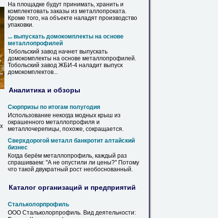
На площадке будут принимать, хранить и
комплектовать заказы
из
металлопроката.
Кроме того, на объекте наладят производство
упаковки.
... выпускать домокомплекты на основе
металлопрофилей
Тобольский завод начнет выпускать
домокомплекты на основе
металлопрофилей
.
Тобольский завод ЖБИ-4 наладит выпуск
домокомплектов...
Аналитика и обзоры
Сюрпризы по итогам полугодия
Использование некогда модных крыш
из
окрашенного
металлопрофиля
и
х
металлочерепицы, похоже, сокращается.
Сверхдорогой металл банкротит алтайский
бизнес
Когда берём
металлопрофиль
, каждый раз
спрашиваем: "А не опустили ли цены?" Потому
что такой двукратный рост необоснованный.
Каталог организаций и предприятий
Стальколорпрофиль
ООО Стальколорпрофиль. Вид деятельности: