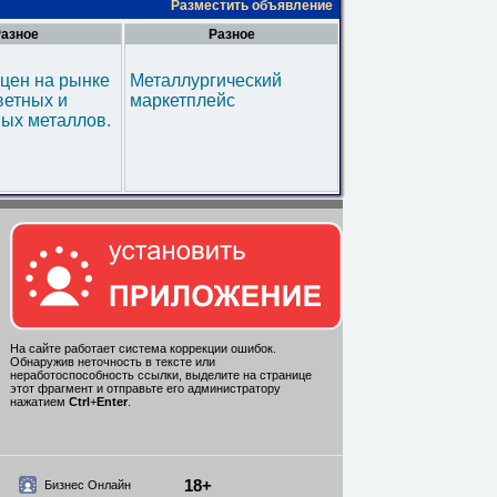
Разместить объявление
азное
Разное
цен на рынке
Металлургический
ветных и
маркетплейс
ых металлов.
На сайте работает система коррекции ошибок.
Обнаружив неточность в тексте или
неработоспособность ссылки, выделите на странице
этот фрагмент и отправьте его администратору
нажатием
Ctrl
+
Enter
.
18+
Бизнес Онлайн