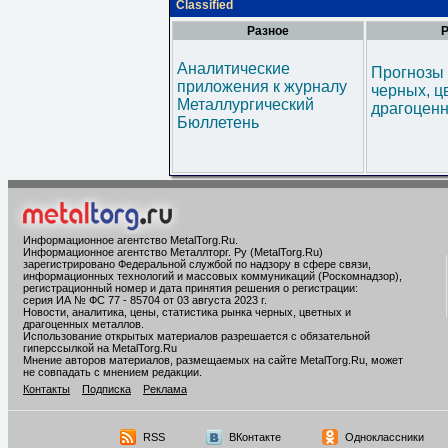
Classified
Разное
Р
Аналитические
Прогнозы 
приложения к журналу
черных, ц
Металлургический
драгоценн
Бюллетень
Информационное агентство MetalTorg.Ru
.
Информационное агентство Металлторг. Ру (MetalTorg.Ru)
зарегистрировано Федеральной службой по надзору в сфере связи,
информационных технологий и массовых коммуникаций (Роскомнадзор),
регистрационный номер и дата принятия решения о регистрации:
серия ИА № ФС 77 - 85704 от 03 августа 2023 г.
Новости, аналитика, цены, статистика рынка черных, цветных и
драгоценных металлов.
Использование открытых материалов разрешается с обязательной
гиперссылкой на MetalTorg.Ru
Мнение авторов материалов, размещаемых на сайте MetalTorg.Ru, может
не совпадать с мнением редакции.
Контакты
Подписка
Реклама
RSS
ВКонтакте
Одноклассники