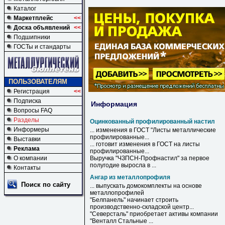
Каталог
Маркетплейс
<<
Доска объявлений
<<
Подшипники
ГОСТы и стандарты
ПОЛЬЗОВАТЕЛЯМ
Регистрация
<<
Подписка
Информация
Вопросы FAQ
Разделы
Оцинкованный профилированный настил
Информеры
... изменения в ГОСТ "Листы металлические
профилированные
...
Выставки
... готовит изменения в ГОСТ на листы
Реклама
профилированные
...
О компании
Выручка "ЧЗПСН-Профнастил" за первое
полугодие выросла в ...
Контакты
Ангар из металлопрофиля
Поиск по сайту
... выпускать домокомплекты на основе
металлопрофилей
"Белпанель" начинает строить
производственно-складской центр...
"Северсталь" приобретает активы компании
"Венталл Стальные ...