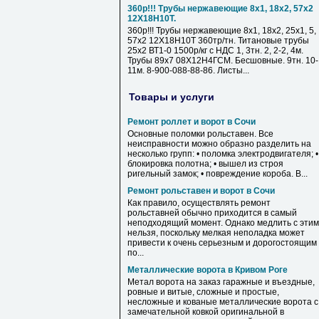
360р!!! Трубы нержавеющие 8х1, 18х2, 57х2
12Х18Н10Т.
360р!!! Трубы нержавеющие 8х1, 18х2, 25х1, 5,
57х2 12Х18Н10Т 360тр/тн. Титановые трубы
25х2 ВТ1-0 1500р/кг с НДС 1, 3тн. 2, 2-2, 4м.
Трубы 89х7 08Х12Н4ГСМ. Бесшовные. 9тн. 10-
11м. 8-900-088-88-86. Листы...
Товары и услуги
Ремонт роллет и ворот в Сочи
Основные поломки рольставен. Все
неисправности можно образно разделить на
несколько групп: • поломка электродвигателя; •
блокировка полотна; • вышел из строя
ригельный замок; • повреждение короба. В...
Ремонт рольставен и ворот в Сочи
Как правило, осуществлять ремонт
рольставней обычно приходится в самый
неподходящий момент. Однако медлить с этим
нельзя, поскольку мелкая неполадка может
привести к очень серьезным и дорогостоящим
по...
Металлические ворота в Кривом Роге
Метал ворота на заказ гаражные и въездные,
ровные и витые, сложные и простые,
несложные и кованые металлические ворота с
замечательной ковкой оригинальной в