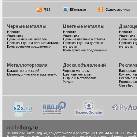
RSS
ВКонтакте
Одноклассники
Черные металлы
Цветные металлы
Драгоц
Новости
Новости
Новости
Аналитика
Аналитика
Аналитика
Цены на черные металлы
Цены на цветные металлы
Цены на д
Прогнозы цен на черные металлы
Прогнозы цен на цветные
Прогнозы ц
Коммерческие предложения
металлы
металлы
Коммерческие предложения
Металлоторговля
Доска объявлений
Реклам
Каталог организаций
Черные металлы
Баннерная
Металлургический маркетплейс
Цветные металлы
Контекстны
Сырье и металлолом
Реклама в 
Услуги
Региональн
Classified
© 2000-2026 MetalTorg.Ru,
cвидетельство о регистрации СМИ ИА № ФС 77 - 85704
Использование открытых материалов разрешается с обязательной гиперссылкой 