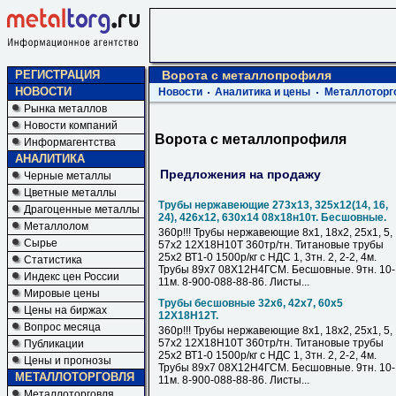
РЕГИСТРАЦИЯ
Ворота с металлопрофиля
НОВОСТИ
Новости
Аналитика и цены
Металлоторг
Рынка металлов
Новости компаний
Ворота с металлопрофиля
Информагентства
АНАЛИТИКА
Предложения на продажу
Черные металлы
Цветные металлы
Трубы нержавеющие 273х13, 325х12(14, 16,
Драгоценные металлы
24), 426х12, 630х14 08х18н10т. Бесшовные.
Металлолом
360р!!! Трубы нержавеющие 8х1, 18х2, 25х1, 5,
Сырье
57х2 12Х18Н10Т 360тр/тн. Титановые трубы
25х2 ВТ1-0 1500р/кг с НДС 1, 3тн. 2, 2-2, 4м.
Статистика
Трубы 89х7 08Х12Н4ГСМ. Бесшовные. 9тн. 10-
Индекс цен России
11м. 8-900-088-88-86. Листы...
Мировые цены
Трубы бесшовные 32х6, 42х7, 60х5
Цены на биржах
12Х18Н12Т.
Вопрос месяца
360р!!! Трубы нержавеющие 8х1, 18х2, 25х1, 5,
57х2 12Х18Н10Т 360тр/тн. Титановые трубы
Публикации
25х2 ВТ1-0 1500р/кг с НДС 1, 3тн. 2, 2-2, 4м.
Цены и прогнозы
Трубы 89х7 08Х12Н4ГСМ. Бесшовные. 9тн. 10-
МЕТАЛЛОТОРГОВЛЯ
11м. 8-900-088-88-86. Листы...
Металлоторговля