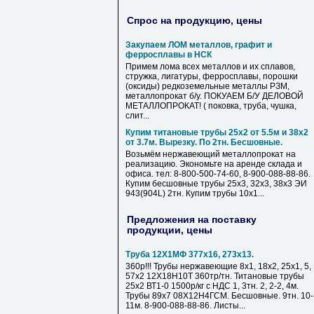
Спрос на продукцию, цены
Закупаем ЛОМ металлов, графит и
ферросплавы в НСК
Примем лома всех металлов и их сплавов,
стружка, лигатуры, ферросплавы, порошки
(оксиды) редкоземельные металлы РЗМ,
металлопрокат б/у. ПОКУАЕМ Б/У ДЕЛОВОЙ
МЕТАЛЛОПРОКАТ! ( поковка, труба, чушка,
слит...
Купим титановые трубы 25х2 от 5.5м и 38х2
от 3.7м. Вырезку. По 2тн. Бесшовные.
Возьмём нержавеющий металлопрокат на
реализацию. Экономьте на аренде склада и
офиса. тел: 8-800-500-74-60, 8-900-088-88-86.
Купим бесшовные трубы 25х3, 32х3, 38х3 ЭИ
943(904L) 2тн. Купим трубы 10х1...
Предложения на поставку
продукции, цены
Труба 12Х1МФ 377х16, 273х13.
360р!!! Трубы нержавеющие 8х1, 18х2, 25х1, 5,
57х2 12Х18Н10Т 360тр/тн. Титановые трубы
25х2 ВТ1-0 1500р/кг с НДС 1, 3тн. 2, 2-2, 4м.
Трубы 89х7 08Х12Н4ГСМ. Бесшовные. 9тн. 10-
11м. 8-900-088-88-86. Листы...