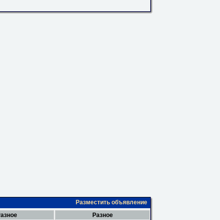
Разместить объявление
азное
Разное