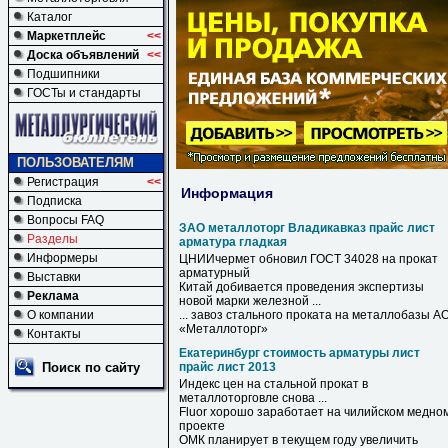
Каталог
Маркетплейс
<<
Доска объявлений
<<
Подшипники
ГОСТы и стандарты
ПОЛЬЗОВАТЕЛЯМ
Регистрация
<<
Информация
Подписка
Вопросы FAQ
ЗАО металлоторг Владикавказ прайс лист
Разделы
арматура гладкая
Информеры
ЦНИИчермет обновил ГОСТ 34028 на прокат
арматурный
Выставки
Китай добивается проведения экспертизы
Реклама
новой марки железной ...
О компании
... завоз стального проката на металлобазы А
«
Металлоторг
»
Контакты
Екатеринбург стоимость арматуры лист
Поиск по сайту
прайс лист 2013
Индекс цен на стальной прокат в
металлоторговле снова ...
Fluor хорошо заработает на чилийском медно
проекте
ОМК планирует в текущем году увеличить