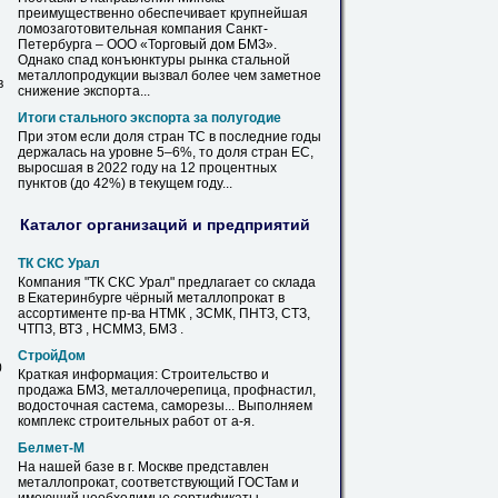
преимущественно обеспечивает крупнейшая
ломозаготовительная компания Санкт-
Петербурга – ООО «Торговый дом
БМЗ
».
Однако спад конъюнктуры рынка стальной
металлопродукции вызвал более чем заметное
в
снижение экспорта...
Итоги стального экспорта за полугодие
При этом если доля стран ТС в последние годы
держалась
на
уровне 5–6%, то доля стран ЕС,
выросшая в 2022 году
на
12 процентных
пунктов (до 42%) в текущем году...
Каталог организаций и предприятий
ТК СКС Урал
Компания "ТК СКС Урал" предлагает со склада
в Екатеринбурге чёрный металлопрокат в
ассортименте пр-ва НТМК , ЗСМК, ПНТЗ, СТЗ,
ЧТПЗ, ВТЗ , НСММЗ,
БМЗ
.
СтройДом
0
Краткая информация: Строительство и
продажа
БМЗ
, металлочерепица, профнастил,
водосточная састема, саморезы... Выполняем
комплекс строительных работ от а-я.
Белмет-М
На
нашей базе в г. Москве представлен
металлопрокат, соответствующий ГОСТам и