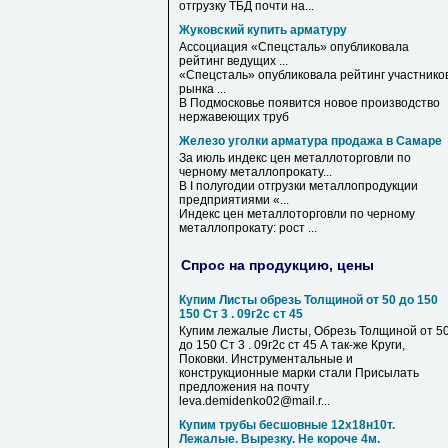
отгрузку ТБД почти на...
Жуковский купить арматуру
Ассоциация «Спецсталь» опубликовала
рейтинг ведущих ...
«Спецсталь» опубликовала рейтинг участнико
рынка ...
В Подмосковье появится новое производство
нержавеющих труб
Железо уголки арматура продажа в Самаре
За июль индекс цен металлоторговли по
черному металлопрокату...
В
I полугодии отгрузки металлопродукции
предприятиями «...
Индекс цен металлоторговли по черному
металлопрокату: рост ...
Спрос на продукцию, цены
Купим Листы обрезь Толщиной от 50 до 150
150 Ст 3 . 09г2с ст 45
Купим лежалые Листы, Обрезь Толщиной от 5
до 150 Ст 3 . 09г2с ст 45 А так-же Круги,
Поковки. Инструментальные и
конструкционные марки стали Присылать
предложения на почту
leva.demidenko02@mail.r...
Купим трубы бесшовные 12х18н10т.
Лежалые. Вырезку. Не короче 4м.