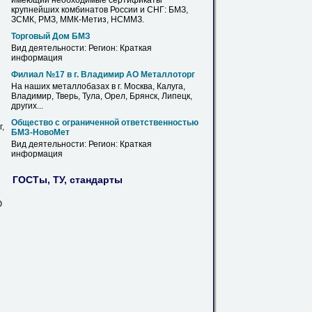
имеющий необходимые сертификаты
крупнейших комбинатов России и СНГ:
БМЗ
,
ЗСМК, РМЗ, ММК-Метиз, НСММЗ.
Торговый Дом
БМЗ
Вид деятельности: Регион: Краткая
информация
Филиал №17 в г. Владимир АО Металлоторг
На
наших металлобазах в г. Москва, Калуга,
Владимир, Тверь, Тула, Орел, Брянск, Липецк,
других...
Общество с ограниченной ответственностью
,
БМЗ
-НовоМет
Вид деятельности: Регион: Краткая
информация
ГОСТы, ТУ, стандарты
М
Ю