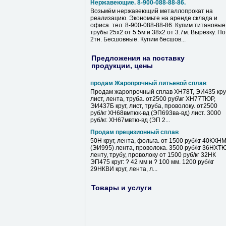
Нержавеющие. 8-900-088-88-86.
Возьмём нержавеющий металлопрокат на
реализацию. Экономьте на аренде склада и
офиса. тел: 8-900-088-88-86. Купим титановые
трубы 25х2 от 5.5м и 38х2 от 3.7м. Вырезку. По
2тн. Бесшовные. Купим бесшов...
Предложения на поставку
продукции, цены
продам Жаропрочный литьевой сплав
Продам жаропрочный сплав ХН78Т, ЭИ435 круг
лист, лента, труба. от2500 руб\кг ХН77ТЮР,
ЭИ437Б круг, лист, труба, проволоку. от2500
руб/кг ХН68вмтюк-вд (ЭП693ва-вд) лист. 3000
руб/кг. ХН67мвтю-вд (ЭП 2...
Продам прецизионный сплав
50Н круг, лента, фольга. от 1500 руб/кг 40КХН
(ЭИ995) лента, проволока. 3500 руб/кг 36НХТ
ленту, трубу, проволоку от 1500 руб/кг 32НК
ЭП475 круг: ? 42 мм и ? 100 мм. 1200 руб/кг
29НКВИ круг, лента, л...
Товары и услуги