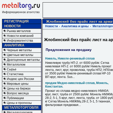
РЕГИСТРАЦИЯ
Жлобинский бмз прайс лист на арма
НОВОСТИ
Новости
Аналитика и цены
Металлоторг
Рынка металлов
Новости компаний
Жлобинский бмз прайс лист на а
Информагентства
АНАЛИТИКА
Предложения на продажу
Черные металлы
Цветные металлы
Никель, Никеле-рениевый сплав
Драгоценные металлы
Никелевую трубу НП-2. от 6000 руб/кг. Сетка
Металлолом
никелевая НП-2. от 6000 руб/кг Никель прокат
Сырье
лента, лист, круг, проволока, труба НП2; НП0э
от 3500 руб/кг Никеле-рениевый сплав НР-10
Статистика
ВП круг, лента. Sus...
Индекс цен России
продам Медно-никелевый сплав, Монель,
Мировые цены
Константан.
Цены на биржах
Прокат из сплава медно-никелевого НМ40А:
Вопрос месяца
круг, лист, труба от 2500 руб/кг. Монель НМЖМ
28-2, 5-1, 5 круг, лист, лента, труба. от 1800 руб
Публикации
кг Сетка Монель НМЖМц 28-2, 5-1, 5 тканная,
Цены и прогнозы
фильтровая прядковая...
МЕТАЛЛОТОРГОВЛЯ
Металлоторговля