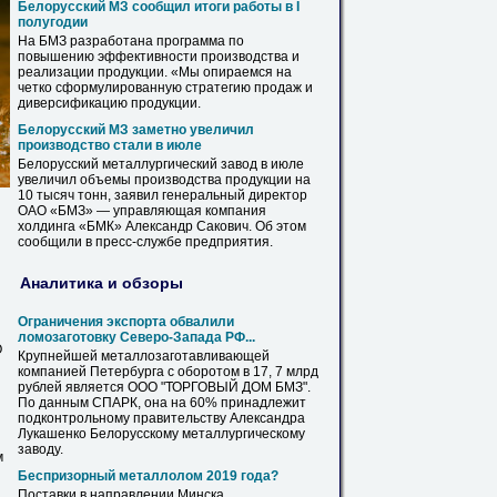
Белорусский МЗ сообщил итоги работы в I
полугодии
На
БМЗ
разработана программа по
повышению эффективности производства и
реализации продукции. «Мы опираемся
на
четко сформулированную стратегию продаж и
диверсификацию продукции.
Белорусский МЗ заметно увеличил
производство стали в июле
Белорусский металлургический завод в июле
увеличил объемы производства продукции
на
10 тысяч тонн, заявил генеральный директор
ОАО «
БМЗ
» — управляющая компания
холдинга «БМК» Александр Сакович. Об этом
сообщили в пресс-службе предприятия.
Аналитика и обзоры
Ограничения экспорта обвалили
ломозаготовку Северо-Запада РФ...
О
Крупнейшей металлозаготавливающей
компанией Петербурга с оборотом в 17, 7 млрд
рублей является ООО "ТОРГОВЫЙ ДОМ
БМЗ
".
По данным СПАРК, она
на
60% принадлежит
подконтрольному правительству Александра
Лукашенко Белорусскому металлургическому
заводу.
м
Беспризорный металлолом 2019 года?
Поставки в направлении Минска