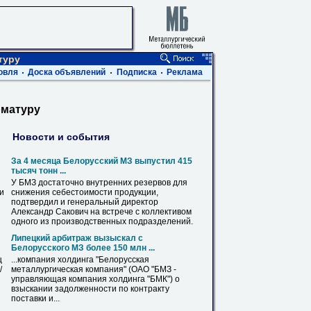
туру
овля
Доска объявлений
Подписка
Реклама
рматуру
Новости и события
За 4 месяца Белорусский МЗ выпустил 415
тысяч тонн ...
У
БМЗ
достаточно внутренних резервов для
ви
снижения себестоимости продукции,
подтвердил и генеральный директор
Александр Сакович
на
встрече с коллективом
одного из производственных подразделений.
Липецкий арбитраж вызыскал с
Белорусского МЗ более 150 млн ...
ц
...компания холдинга "Белорусская
/
металлургическая компания" (ОАО "
БМЗ
-
управляющая компания холдинга "БМК") о
взыскании задолженности по контракту
поставки и...