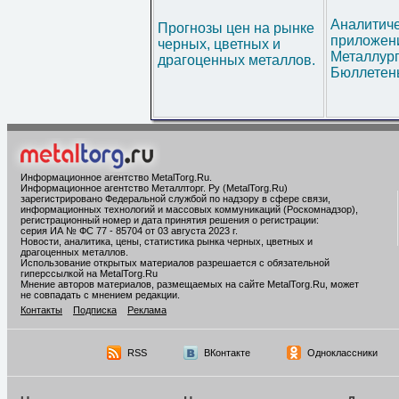
Аналитич
Прогнозы цен на рынке
приложени
черных, цветных и
Металлур
драгоценных металлов.
Бюллетен
Информационное агентство MetalTorg.Ru
.
Информационное агентство Металлторг. Ру (MetalTorg.Ru)
зарегистрировано Федеральной службой по надзору в сфере связи,
информационных технологий и массовых коммуникаций (Роскомнадзор),
регистрационный номер и дата принятия решения о регистрации:
серия ИА № ФС 77 - 85704 от 03 августа 2023 г.
Новости, аналитика, цены, статистика рынка черных, цветных и
драгоценных металлов.
Использование открытых материалов разрешается с обязательной
гиперссылкой на MetalTorg.Ru
Мнение авторов материалов, размещаемых на сайте MetalTorg.Ru, может
не совпадать с мнением редакции.
Контакты
Подписка
Реклама
RSS
ВКонтакте
Одноклассники