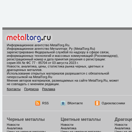
Информационное агентство MetalTorg.Ru
.
Информационное агентство Металлторг. Ру (MetalTorg.Ru)
зарегистрировано Федеральной службой по надзору в сфере связи,
информационных технологий и массовых коммуникаций (Роскомнадзор),
регистрационный номер и дата принятия решения о регистрации:
серия ИА № ФС 77 - 85704 от 03 августа 2023 г.
Новости, аналитика, цены, статистика рынка черных, цветных и
драгоценных металлов.
Использование открытых материалов разрешается с обязательной
гиперссылкой на MetalTorg.Ru
Мнение авторов материалов, размещаемых на сайте MetalTorg.Ru, может
не совпадать с мнением редакции.
Контакты
Подписка
Реклама
RSS
ВКонтакте
Одноклассники
Черные металлы
Цветные металлы
Драгоц
Новости
Новости
Новости
Аналитика
Аналитика
Аналитика
Цены на черные металлы
Цены на цветные металлы
Цены на д