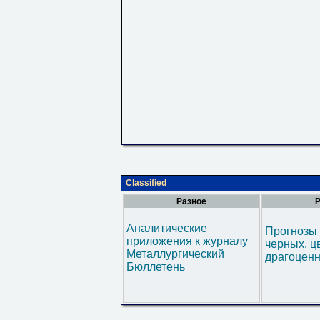
Classified
Разное
Р
Аналитические
Прогнозы 
приложения к журналу
черных, ц
Металлургический
драгоценн
Бюллетень