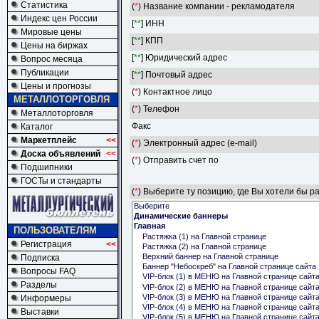
Статистика
(
*
) Название компании - рекламодателя
Индекс цен России
[
**
] ИНН
Мировые цены
[
**
] КПП
Цены на биржах
[
**
] Юридический адрес
Вопрос месяца
Публикации
[
**
] Почтовый адрес
Цены и прогнозы
(
*
) Контактное лицо
МЕТАЛЛОТОРГОВЛЯ
(
*
) Телефон
Металлоторговля
Факс
Каталог
Маркетплейс
<<
(
*
) Электронный адрес (e-mail)
Доска объявлений
<<
(
*
) Отправить счет по
Подшипники
ГОСТы и стандарты
(
*
) Выберите ту позицию, где Вы хотели бы р
ПОЛЬЗОВАТЕЛЯМ
Регистрация
<<
Подписка
Вопросы FAQ
Разделы
Информеры
Выставки